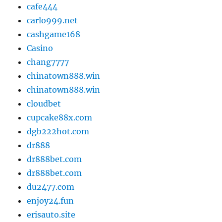
cafe444
carlo999.net
cashgame168
Casino
chang7777
chinatown888.win
chinatown888.win
cloudbet
cupcake88x.com
dgb222hot.com
dr888
dr888bet.com
dr888bet.com
du2477.com
enjoy24.fun
erisauto.site