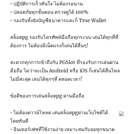
• ปฏิบัติการเร็วทันใจ ไม่ต้องรอนาน
• ปลอดภัยทุกขั้นตอน ตรวจดูได้ 100%
• รองรับทั้งยังบัญชีธนาคารและก็ True Wallet
สล็อตpg รองรับโทรศัพท์มือถือทุกระบบ เล่นได้ทุกที่ที่
ต้องการ ไม่ต้องมีเน็ตแรงก็เล่นได้ลื่นๆ!
สะดวกทุกการเข้าถึงกับ PGSlot ที่รองรับการเล่นผ่าน
มือถือ ไม่ว่าจะเป็น Android หรือ iOS ก็เล่นได้ลื่นไหล
ไม่มีสะดุด เล่นได้ทุกๆที่ ตลอดเวลา!
ข้อดีของการเล่นสล็อตpg ผ่านมือถือ
• ไม่ต้องดาวน์โหลด เล่นสล็อตpgผ่านเว็บไซต์ได้
โดยทันที
• อินเทอร์เฟซที่ใช้งานง่าย เหมาะสมกับจอทุกขนาด