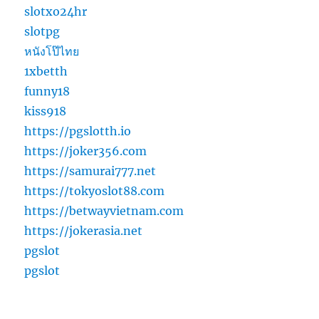
slotxo24hr
slotpg
หนังโป๊ไทย
1xbetth
funny18
kiss918
https://pgslotth.io
https://joker356.com
https://samurai777.net
https://tokyoslot88.com
https://betwayvietnam.com
https://jokerasia.net
pgslot
pgslot