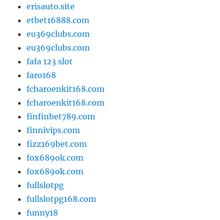
erisauto.site
etbet16888.com
eu369clubs.com
eu369clubs.com
fafa 123 slot
faro168
fcharoenkit168.com
fcharoenkit168.com
finfinbet789.com
finnivips.com
fizz169bet.com
fox689ok.com
fox689ok.com
fullslotpg
fullslotpg168.com
funny18