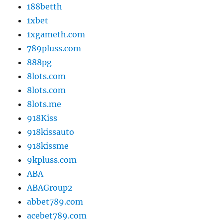
188betth
1xbet
1xgameth.com
789pluss.com
888pg
8lots.com
8lots.com
8lots.me
918Kiss
918kissauto
918kissme
9kpluss.com
ABA
ABAGroup2
abbet789.com
acebet789.com