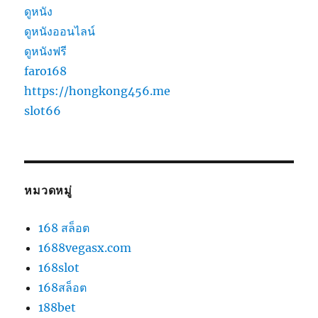
ดูหนัง
ดูหนังออนไลน์
ดูหนังฟรี
faro168
https://hongkong456.me
slot66
หมวดหมู่
168 สล็อต
1688vegasx.com
168slot
168สล็อต
188bet