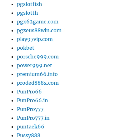
pgslotfish
pgslotth
pgx62game.com
pgzeus88win.com
play97vip.com
pokbet
porsche999.com
power999.net
premium66.info
proded888x.com
PunPro66
PunPro66.in
PunPro777
PunPro777.in
puntaek66
Pussy888