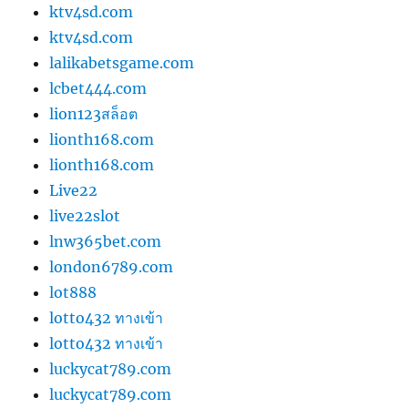
ktv4sd.com
ktv4sd.com
lalikabetsgame.com
lcbet444.com
lion123สล็อต
lionth168.com
lionth168.com
Live22
live22slot
lnw365bet.com
london6789.com
lot888
lotto432 ทางเข้า
lotto432 ทางเข้า
luckycat789.com
luckycat789.com