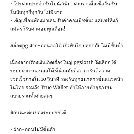
• โปรฝากประจำ รับโบนัสเพิ่ม: ฝากทุกเมื่อเชื่อวัน รับ
โบนัสทุกวี่ทุกวัน ไม่มีขาด
• เชิญเพื่อนพ้องมาเล่น รับค่าคอมมิชชั่น: แค่แชร์ลิงก์
สมัครก็รับค่าคอมทุกเดือน!
สล็อตpg ฝาก-ถอนออโต้ เร็วทันใจ ปลอดภัย ไม่มีขั้นต่ำ
เนื่องจากเรื่องเงินเกิดเรื่องใหญ่ pgslotth จึงเลือกใช้
ระบบฝาก-ถอนออโต้ ที่นำสมัยที่สุด การันตีความ
รวดเร็วภายใน 10 วินาที รองรับทุกธนาคารชั้นแนวหน้า
ในไทย รวมถึง True Wallet ทำให้การทำธุรกรรม
สบายรวมทั้งง่ายสุดๆ
ลักษณะเด่นของระบบออโต้
• ฝาก-ถอนไม่มีขั้นต่ำ