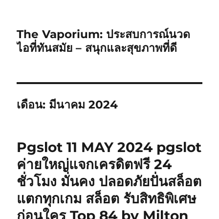
The Vaporium: ประสบการณ์นวด
ไอที่ทันสมัย – สนุกและสุขภาพที่ดี
เดือน:
มีนาคม 2024
Pgslot 11 MAY 2024 pgslot
ค่ายใหญ่แจกเครดิตฟรี 24
ชั่วโมง มั่นคง ปลอดภัยปั่นสล็อต
แตกทุกเกม สล็อต รับสิทธิพิเศษ
ก่อนใคร Top 84 by Milton