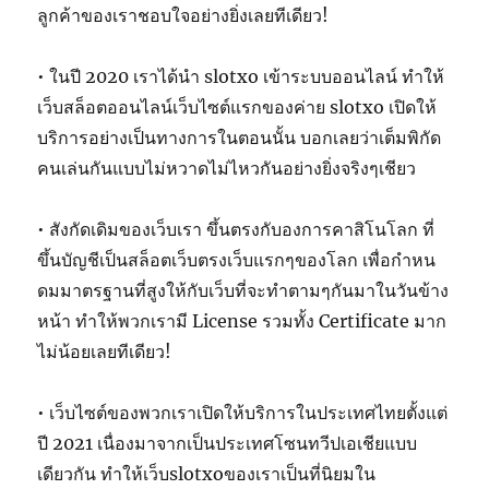
ลูกค้าของเราชอบใจอย่างยิ่งเลยทีเดียว!
• ในปี 2020 เราได้นำ slotxo เข้าระบบออนไลน์ ทำให้
เว็บสล็อตออนไลน์เว็บไซต์แรกของค่าย slotxo เปิดให้
บริการอย่างเป็นทางการในตอนนั้น บอกเลยว่าเต็มพิกัด
คนเล่นกันแบบไม่หวาดไม่ไหวกันอย่างยิ่งจริงๆเชียว
• สังกัดเดิมของเว็บเรา ขึ้นตรงกับองการคาสิโนโลก ที่
ขึ้นบัญชีเป็นสล็อตเว็บตรงเว็บแรกๆของโลก เพื่อกำหน
ดมมาตรฐานที่สูงให้กับเว็บที่จะทำตามๆกันมาในวันข้าง
หน้า ทำให้พวกเรามี License รวมทั้ง Certificate มาก
ไม่น้อยเลยทีเดียว!
• เว็บไซต์ของพวกเราเปิดให้บริการในประเทศไทยตั้งแต่
ปี 2021 เนื่องมาจากเป็นประเทศโซนทวีปเอเชียแบบ
เดียวกัน ทำให้เว็บslotxoของเราเป็นที่นิยมใน