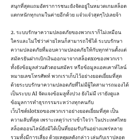
สนุกที่สุดแถมอัตราการชนะยังจัดอยู่ในหมวดเกมสล็อต
แตกหนักทุกเกมในค่ายอีกด้วย แจ๋วแจ๋วสุดๆไปเลยจ้า
2. ระบบรักษาความปลอดภัยของพวกเราก็ไม่เหมือน
ใครและไม่ใช่ว่าค่ายไหนก็สามารถใช้ได้ ระบบรักษา
ความปลอดภัยที่มอบความปลอดภัยให้กับทุกท่านตั้งแต่
สมัครยันฝากเบิกเงินออกมาจากสล็อตxoของพวกเรา
ทั้งยังข้อมูลส่วนตัวตอนสมัคร หรือข้อมูลแอคเคาท์ไลน์
หมายเลขโทรศัพท์ พวกเราเก็บไว้อย่างยอดเยี่ยมที่สุด
ด้วยระบบรักษาความปลอดภัยที่ไม่มีผู้ใดสามารถมองได้
เป็นระบบ AI จัดแจงข้อมลูทั้งปวง ยังไม่มี เรายังดูแล
ข้อมูลการทำธุรกรรมระหว่างทุกคนกับ
เว็บไซต์slotxoของพวกเราอย่างยอดเยี่ยมที่สุด เป็น
ความลับที่สุด เพราะเหตุว่าเราเข้าใจว่า ในประเทศไทย
สล็อตออนไลน์ยังมิได้เป็นที่ยอมรับกันอย่างแพร่หลาย
รวมทั้งมีการเสี่ยง ด้วยเหตุผลดังกล่าว เล่นกับเราปลอด