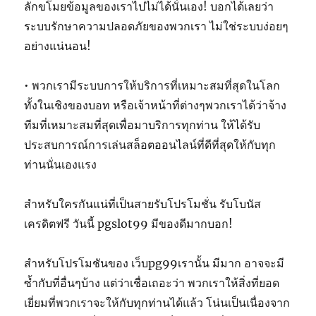
ลักขโมยข้อมูลของเราไปไม่ได้นั่นเอง! บอกได้เลยว่า
ระบบรักษาความปลอดภัยของพวกเรา ไม่ใช่ระบบง่อยๆ
อย่างแน่นอน!
• พวกเรามีระบบการให้บริการที่เหมาะสมที่สุดในโลก
ทั้งในเชิงของบอท หรือเจ้าหน้าที่ต่างๆพวกเราได้ว่าจ้าง
ทีมที่เหมาะสมที่สุดเพื่อมาบริการทุกท่าน ให้ได้รับ
ประสบการณ์การเล่นสล็อตออนไลน์ที่ดีที่สุดให้กับทุก
ท่านนั่นเองแรง
สำหรับใครกันแน่ที่เป็นสายรับโปรโมชั่น รับโบนัส
เครดิตฟรี วันนี้ pgslot99 มีของดีมากบอก!
สำหรับโปรโมชันของ เว็บpg99เรานั้น มีมาก อาจจะมี
ซ้ำกับที่อื่นๆบ้าง แต่ว่าเชื่อเถอะว่า พวกเราให้สิ่งที่ยอด
เยี่ยมที่พวกเราจะให้กับทุกท่านได้แล้ว โน่นเป็นเนื่องจาก