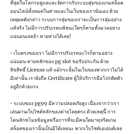
ที่สุดในโลกรอดูแลและจัดการกับระบบสุ่มของเกมสล็อต
ออนไลน์ทั้งหมดในค่ายและในเว็บของเรานั่นเอง ด้วย
เหตุผลดังกล่าว ระบบการสุ่มของเราจะเป็นการสุ่มอย่าง
แท้จริง ไม่มีการปรับเรทแพ้ชนะใดๆก็ตามทั้งมวลอย่าง
แน่นอนเลยจ้า หายห่วงได้เลย!
• เว็บตรงของเรา ไม่มีการปรับเรทอะไรก็ตามอย่าง
แน่นอน ค่ายหลักของ pg slot ขอรับประกัน ด้วย
ลิขสิทธิ์ License แท้ แม้กระนั้นในเว็บของพวกเราไม่ได้
มีเท่านั้น เรายังถือ Certificate ผู้ให้บริการมือโปรติดตัว
อยู่อีกด้วยแรง
• ระบบของ pg99 มีความปลอดภัยสูง เนื่องจากว่าเรา
เล่นผ่านเว็บไซต์หลักของค่ายโดยตรง ด้วยเหตุนี้ การ
โดนลักขโมยข้อมูลหรือการที่จะมีคนใดมาทุจริตเกม
สล็อตของเรานั้นเป็นมิได้เลยนะ พวกเว็บไซต์เอเย่นต์เลย