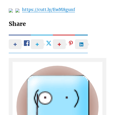
https://cutt.ly/EwM8gunf
Share