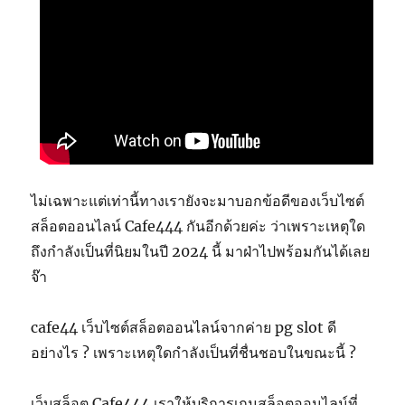
ไม่เฉพาะแต่เท่านี้ทางเรายังจะมาบอกข้อดีของเว็บไซต์
สล็อตออนไลน์ Cafe444 กันอีกด้วยค่ะ ว่าเพราะเหตุใด
ถึงกำลังเป็นที่นิยมในปี 2024 นี้ มาฝ่าไปพร้อมกันได้เลย
จ๊า
cafe44 เว็บไซต์สล็อตออนไลน์จากค่าย pg slot ดี
อย่างไร ? เพราะเหตุใดกำลังเป็นที่ชื่นชอบในขณะนี้ ?
เว็บสล็อต Cafe444 เราให้บริการเกมสล็อตออนไลน์ที่