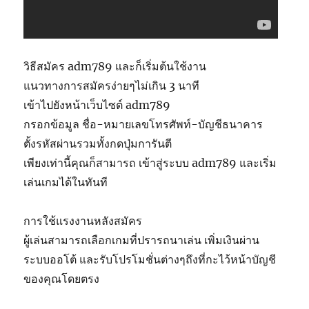
วิธีสมัคร adm789 และก็เริ่มต้นใช้งาน
แนวทางการสมัครง่ายๆไม่เกิน 3 นาที
เข้าไปยังหน้าเว็บไซต์ adm789
กรอกข้อมูล ชื่อ-หมายเลขโทรศัพท์-บัญชีธนาคาร
ตั้งรหัสผ่านรวมทั้งกดปุ่มการันตี
เพียงเท่านี้คุณก็สามารถ เข้าสู่ระบบ adm789 และเริ่ม
เล่นเกมได้ในทันที
การใช้แรงงานหลังสมัคร
ผู้เล่นสามารถเลือกเกมที่ปรารถนาเล่น เพิ่มเงินผ่าน
ระบบออโต้ และรับโปรโมชั่นต่างๆถึงที่กะไว้หน้าบัญชี
ของคุณโดยตรง