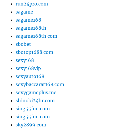
run24pro.com
sagame
sagame168
sagame168th
sagame168th.com
sbobet
sbotop1688.com
sexy168
sexy168vip
sexyauto168
sexybaccarat168.com
sexygameplus.me
shinobi24hr.com
sing55fun.com
sing55fun.com
sky2899.com