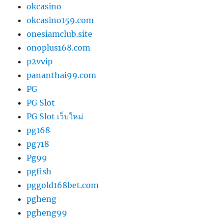
okcasino
okcasino159.com
onesiamclub.site
onoplus168.com
p2vvip
pananthai99.com
PG
PG Slot
PG Slot เว็บใหม่
pg168
pg718
Pg99
pgfish
pggold168bet.com
pgheng
pgheng99