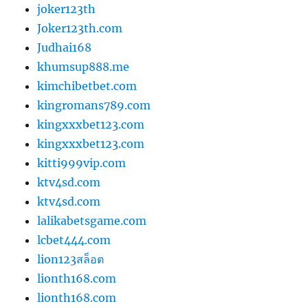
joker123th
Joker123th.com
Judhai168
khumsup888.me
kimchibetbet.com
kingromans789.com
kingxxxbet123.com
kingxxxbet123.com
kitti999vip.com
ktv4sd.com
ktv4sd.com
lalikabetsgame.com
lcbet444.com
lion123สล็อต
lionth168.com
lionth168.com