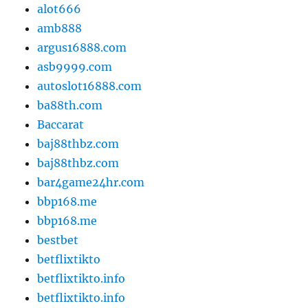
alot666
amb888
argus16888.com
asb9999.com
autoslot16888.com
ba88th.com
Baccarat
baj88thbz.com
baj88thbz.com
bar4game24hr.com
bbp168.me
bbp168.me
bestbet
betflixtikto
betflixtikto.info
betflixtikto.info