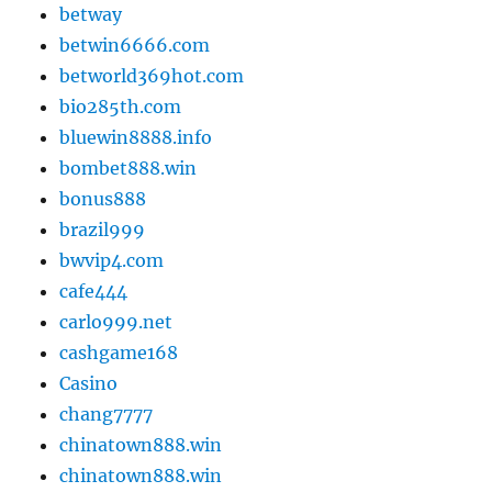
betway
betwin6666.com
betworld369hot.com
bio285th.com
bluewin8888.info
bombet888.win
bonus888
brazil999
bwvip4.com
cafe444
carlo999.net
cashgame168
Casino
chang7777
chinatown888.win
chinatown888.win