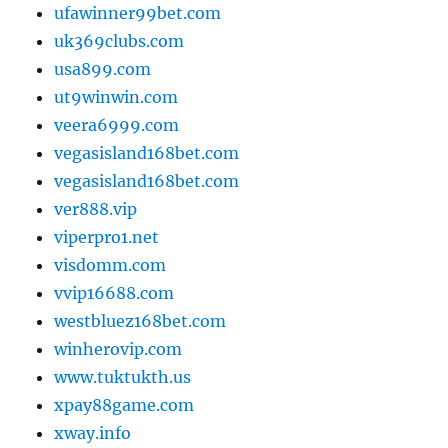
ufawinner99bet.com
uk369clubs.com
usa899.com
ut9winwin.com
veera6999.com
vegasisland168bet.com
vegasisland168bet.com
ver888.vip
viperpro1.net
visdomm.com
vvip16688.com
westbluez168bet.com
winherovip.com
www.tuktukth.us
xpay88game.com
xway.info