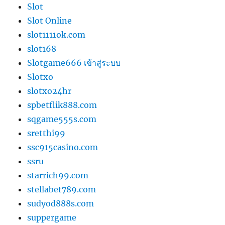
Slot
Slot Online
slot1111ok.com
slot168
Slotgame666 เข้าสู่ระบบ
Slotxo
slotxo24hr
spbetflik888.com
sqgame555s.com
sretthi99
ssc915casino.com
ssru
starrich99.com
stellabet789.com
sudyod888s.com
suppergame