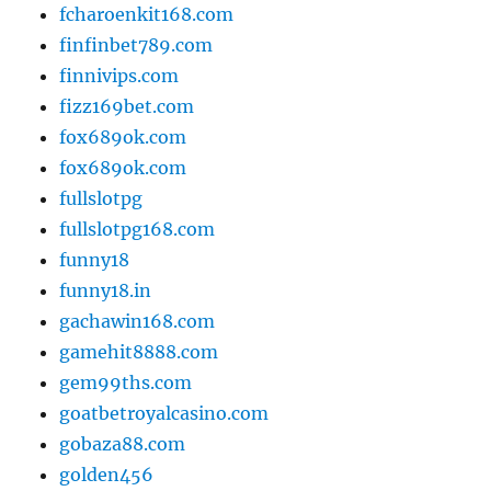
fcharoenkit168.com
finfinbet789.com
finnivips.com
fizz169bet.com
fox689ok.com
fox689ok.com
fullslotpg
fullslotpg168.com
funny18
funny18.in
gachawin168.com
gamehit8888.com
gem99ths.com
goatbetroyalcasino.com
gobaza88.com
golden456