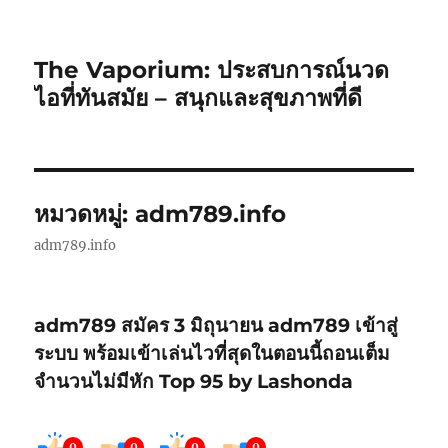
The Vaporium: ประสบการณ์นวด
ไอที่ทันสมัย – สนุกและสุขภาพที่ดี
หมวดหมู่:
adm789.info
adm789.info
adm789 สมัคร 3 มิถุนายน adm789 เข้าสู่
ระบบ พร้อมเข้าเล่นไวที่สุดในตอนนี้ถอนเต็ม
จำนวนไม่มีหัก Top 95 by Lashonda
0
0
0
0