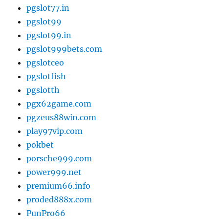
pgslot77.in
pgslot99
pgslot99.in
pgslot999bets.com
pgslotceo
pgslotfish
pgslotth
pgx62game.com
pgzeus88win.com
play97vip.com
pokbet
porsche999.com
power999.net
premium66.info
proded888x.com
PunPro66