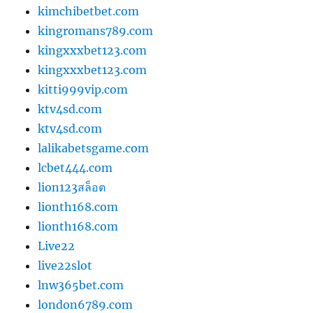
kimchibetbet.com
kingromans789.com
kingxxxbet123.com
kingxxxbet123.com
kitti999vip.com
ktv4sd.com
ktv4sd.com
lalikabetsgame.com
lcbet444.com
lion123สล็อต
lionth168.com
lionth168.com
Live22
live22slot
lnw365bet.com
london6789.com