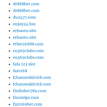
dr888bet.com
dr888bet.com
du2477.com
enjoy24.fun
erisauto.site
erisauto.site
etbet16888.com
eu369clubs.com
eu369clubs.com
fafa 123 slot
faro168
fcharoenkit168.com
fcharoenkit168.com
finfinbet789.com
finnivips.com
fizz169bet.com