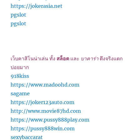
https://jokerasia.net
pgslot
pgslot
เว็บคาสิโนน่าเล่น ทั้ง
สล็อต
และ
บาคาร่า
ตึงจริงแตก
บ่อยมาก
918kiss
https://www.madoohd.com
sagame
https://joker123auto.com
http://www.movie87hd.com
https://www.pussy888play.com
https://pussy888win.com
sexybaccarat