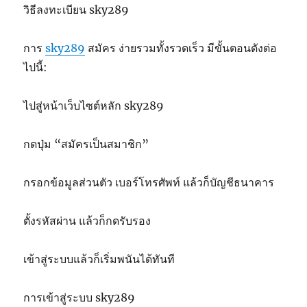
วิธีลงทะเบียน sky289
การ
sky289
สมัคร ง่ายรวมทั้งรวดเร็ว มีขั้นตอนดังต่อ
ไปนี้:
ไปสู่หน้าเว็บไซต์หลัก sky289
กดปุ่ม “สมัครเป็นสมาชิก”
กรอกข้อมูลส่วนตัว เบอร์โทรศัพท์ แล้วก็บัญชีธนาคาร
ตั้งรหัสผ่าน แล้วก็กดรับรอง
เข้าสู่ระบบแล้วก็เริ่มพนันได้ทันที
การเข้าสู่ระบบ sky289