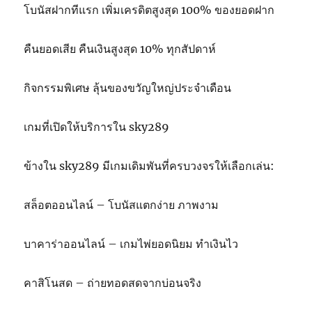
โบนัสฝากทีแรก เพิ่มเครดิตสูงสุด 100% ของยอดฝาก
คืนยอดเสีย คืนเงินสูงสุด 10% ทุกสัปดาห์
กิจกรรมพิเศษ ลุ้นของขวัญใหญ่ประจำเดือน
เกมที่เปิดให้บริการใน sky289
ข้างใน sky289 มีเกมเดิมพันที่ครบวงจรให้เลือกเล่น:
สล็อตออนไลน์ – โบนัสแตกง่าย ภาพงาม
บาคาร่าออนไลน์ – เกมไพ่ยอดนิยม ทำเงินไว
คาสิโนสด – ถ่ายทอดสดจากบ่อนจริง