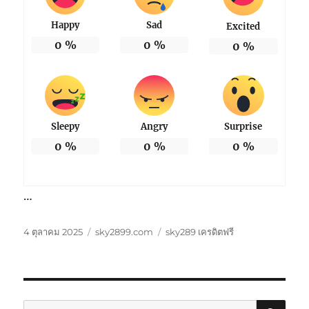
Happy
Sad
Excited
0
%
0
%
0
%
Sleepy
Angry
Surprise
0
%
0
%
0
%
…
เขียน
หมวด
ป้าย
4 ตุลาคม 2025
sky2899.com
sky289 เครดิตฟรี
เมื่อ
หมู่
กำกับ
ค้นห
ค้นหา: