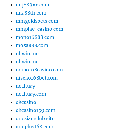
mfj889xx.com
mia88th.com
mmgoldsbets.com
mmplay-casino.com
mono16888.com
moza888.com
nbwin.me
nbwin.me
nemo168casino.com
niseko168bet.com
no1huay
no1huay.com
okcasino
okcasino159.com
onesiamclub.site
onoplus168.com