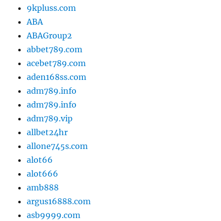
9kpluss.com
ABA
ABAGroup2
abbet789.com
acebet789.com
aden168ss.com
adm789.info
adm789.info
adm789.vip
allbet24hr
allone745s.com
alot66
alot666
amb888
argus16888.com
asb9999.com