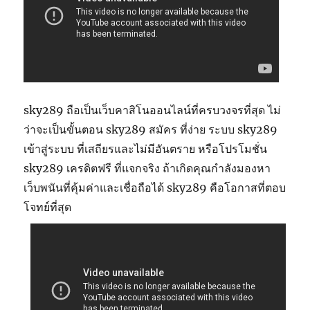
sky289 ถือเป็นเว็บคาสิโนออนไลน์ที่ครบวงจรที่สุด ไม่
ว่าจะเป็นขั้นตอน sky289 สมัคร ที่ง่าย ระบบ sky289
เข้าสู่ระบบ ที่เสถียรและไม่มีอันตราย หรือโปรโมชั่น
sky289 เครดิตฟรี ที่แจกจริง ถ้าเกิดคุณกำลังมองหา
เว็บพนันที่คุ้มค่าและเชื่อถือได้ sky289 คือโอกาสที่ตอบ
โจทย์ที่สุด