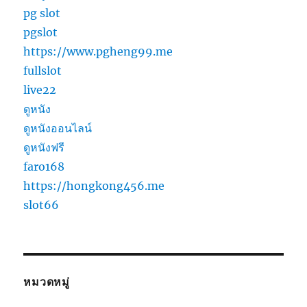
pg slot
pgslot
https://www.pgheng99.me
fullslot
live22
ดูหนัง
ดูหนังออนไลน์
ดูหนังฟรี
faro168
https://hongkong456.me
slot66
หมวดหมู่