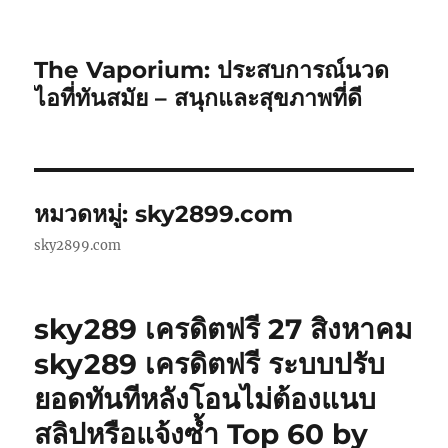
The Vaporium: ประสบการณ์นวด
ไอที่ทันสมัย – สนุกและสุขภาพที่ดี
หมวดหมู่:
sky2899.com
sky2899.com
sky289 เครดิตฟรี 27 สิงหาคม
sky289 เครดิตฟรี ระบบปรับ
ยอดทันทีหลังโอนไม่ต้องแนบ
สลิปหรือแจ้งซ้ำ Top 60 by