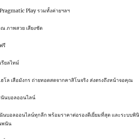
Pragmatic Play รวมทั้งค่ายฯลฯ
ณ ภาพสวย เสียงชัด
ฟรี
เรียลไทม์
ต ไฮโล เสือมังกร ถ่ายทอดสดจากคาสิโนจริง ส่งตรงถึงหน้าจอคุณ
พนันบอลออนไลน์
ันบอลออนไลน์ทุกลีก พร้อมราคาต่อรองดีเยี่ยมที่สุด และระบบพิน
นพนัน