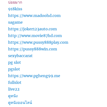
บ่อยมาก
918kiss
https://www.madoohd.com
sagame
https://joker123auto.com
http://www.movie87hd.com
https://www.pussy888play.com
https://pussy888win.com
sexybaccarat
pg slot
pgslot
https://www.pgheng99.me
fullslot
live22
ดูหนัง
ดูหนังออนไลน์