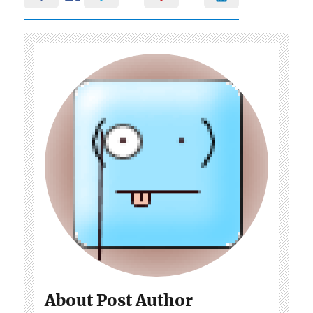
About Post Author