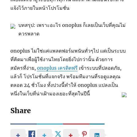
แจ้งไว้ภายในหน้าโปรโมชั่น
บทสรุป: เพราะอะไร onoplus ก็เลยเป็นเว็บที่คุณไม่
ควรพลาด
onoplus ไม่ใช่แค่แพลตฟอร์มพนันทั่วๆไป แต่เป็นระบบ
ที่คิดมาเพื่อผู้ใช้งานไทยโดยยิ่งไปกว่านั้น ด้วยการ
สมัครที่ง่าย,
onoplus เครดิตฟรี
เข้าระบบที่ปลอดภัย,
แล้วก็ โปรโมชั่นที่แจกจริง พร้อมทีมงานที่รอดูแลคุณ
ตลอด 24 ชั่วโมง ทั้งปวงนี้ทำให้ onoplus แปลงเป็น
หนึ่งในเว็บที่น่าเฝ้ามองเยอะที่สุดในปีนี้
Share