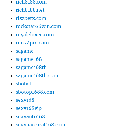
rich8188.com
rich8188.net
rizzbetx.com
rockstar66win.com
royaleluxee.com
run24pro.com
sagame
sagame168
sagame168th
sagame168th.com
sbobet
sbotop1688.com
sexy168
sexy168vip
sexyauto168
sexybaccarat168.com