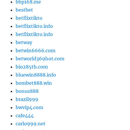
bbp168.me
bestbet
betflixtikto
betflixtikto.info
betflixtikto.info
betway
betwin6666.com
betworld369hot.com
bio285th.com
bluewin8888.info
bombet888.win
bonus888
brazil999
bwvip4.com
cafe444
carlo999.net