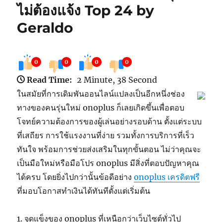
ไม่ต้องแจ้ง Top 24 by
Geraldo
0
0
0
0
Read Time:
2 Minute, 38 Second
ในสมัยที่การเดิมพันออนไลน์แปลงเป็นอีกหนึ่งช่อง
ทางของคนรุ่นใหม่ onoplus ก็เลยเกิดขึ้นเพื่อตอบ
โจทย์ความต้องการของผู้เล่นอย่างรอบด้าน ตั้งแต่ระบบ
ที่เสถียร การใช้แรงงานที่ง่าย รวมทั้งการบริการที่เร็ว
ทันใจ พร้อมการช่วยส่งเสริมในทุกขั้นตอน ไม่ว่าคุณจะ
เป็นมือใหม่หรือมือโปร onoplus มีสิ่งที่ตอบปัญหาคุณ
ได้ครบ โดยยิ่งไปกว่านั้นข้อดีอย่าง
onoplus เครดิตฟรี
ที่มอบโอกาสทำเงินได้ทันทีตั้งแต่เริ่มต้น
1. จุดแข็งของ onoplus ที่เหนือกว่าเว็บไซต์ทั่วไป