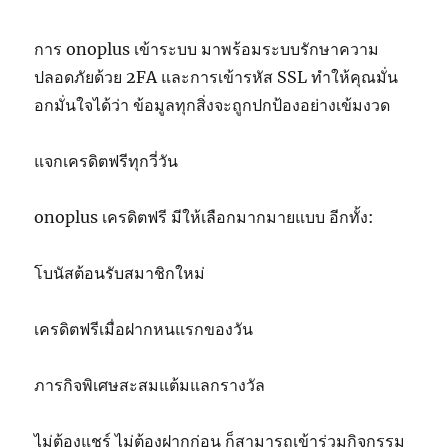
การ onoplus เข้าระบบ มาพร้อมระบบรักษาความ
ปลอดภัยด้วย 2FA และการเข้ารหัส SSL ทำให้คุณมั่น
อกมั่นใจได้ว่า ข้อมูลทุกสิ่งจะถูกปกป้องอย่างเข้มงวด
แจกเครดิตฟรีทุกวี่วัน
onoplus เครดิตฟรี มีให้เลือกมากมายแบบ อีกทั้ง:
โบนัสต้อนรับสมาชิกใหม่
เครดิตฟรีเมื่อฝากหนแรกของวัน
ภารกิจพิเศษสะสมแต้มแลกรางวัล
ไม่ต้องแชร์ ไม่ต้องฝากก่อน ก็สามารถเข้าร่วมกิจกรรม