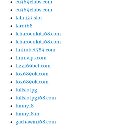
eu369clubs.com
eu369clubs.com
fafa 123 slot
faro168
fcharoenkit168.com
fcharoenkit168.com
finfinbet789.com
finnivips.com
fizz169bet.com
fox689ok.com
fox689ok.com
fullslotpg
fullslotpg168.com
funny18
funny18.in
gachawin168.com