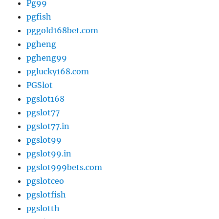
Pg99
pgfish
pggold168bet.com
pgheng
pgheng99
pglucky168.com
PGSlot
pgslot168
pgslot77
pgslot77.in
pgslot99
pgslot99.in
pgslot999bets.com
pgslotceo
pgslotfish
pgslotth