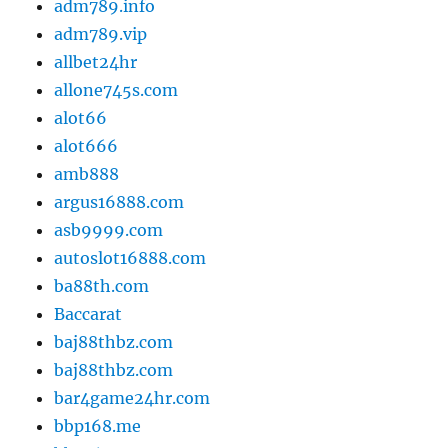
adm789.info
adm789.vip
allbet24hr
allone745s.com
alot66
alot666
amb888
argus16888.com
asb9999.com
autoslot16888.com
ba88th.com
Baccarat
baj88thbz.com
baj88thbz.com
bar4game24hr.com
bbp168.me