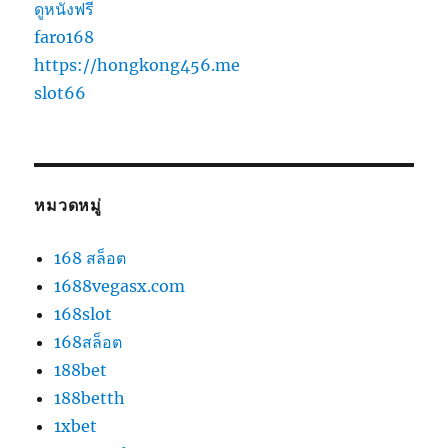
ดูหนังฟรี
faro168
https://hongkong456.me
slot66
หมวดหมู่
168 สล็อต
1688vegasx.com
168slot
168สล็อต
188bet
188betth
1xbet