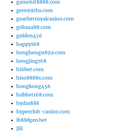
gamehit8888.com
gem99ths.com
goatbetroyalcasino.com
gobaza88.com
golden456
happy168
hengheng9899.com
hengjing168
hi6bet.com
hiso8888s.com
hongkong456
hubbet168.com
hydra888
hyperclub-casino.com
ib888pro.bet
Jili