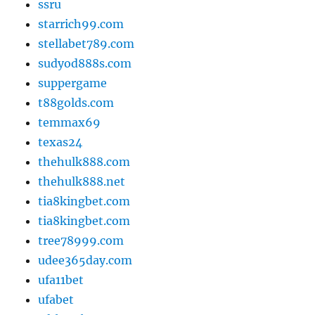
ssru
starrich99.com
stellabet789.com
sudyod888s.com
suppergame
t88golds.com
temmax69
texas24
thehulk888.com
thehulk888.net
tia8kingbet.com
tia8kingbet.com
tree78999.com
udee365day.com
ufa11bet
ufabet