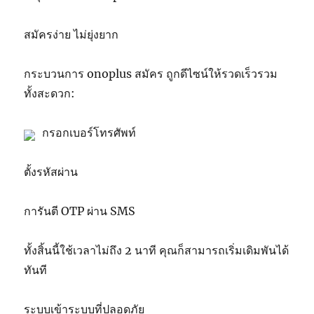
สมัครง่าย ไม่ยุ่งยาก
กระบวนการ onoplus สมัคร ถูกดีไซน์ให้รวดเร็วรวม
ทั้งสะดวก:
กรอกเบอร์โทรศัพท์
ตั้งรหัสผ่าน
การันตี OTP ผ่าน SMS
ทั้งสิ้นนี้ใช้เวลาไม่ถึง 2 นาที คุณก็สามารถเริ่มเดิมพันได้
ทันที
ระบบเข้าระบบที่ปลอดภัย