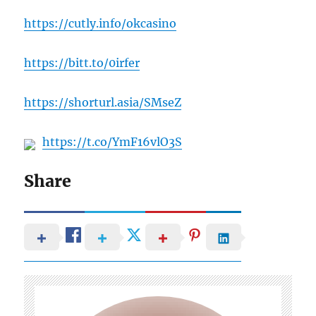
https://cutly.info/okcasino
https://bitt.to/0irfer
https://shorturl.asia/SMseZ
https://t.co/YmF16vlO3S
Share