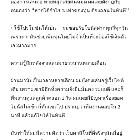
ต้องการเล่นต่อ ท้ายที่สุดเสียคืนหมด ผมเลยตั้งกฎกับ
ตนเองว่า “หากได้กำไร 2 เท่าของทุน ต้องถอนในทันที”
• ใช้โปรโมชั่นให้เป็น – ผมชอบรับโบนัสฝากทุกวี่ทุกวัน
เพราะว่ามันช่วยเพิ่มทุนโดยไม่จำเป็นที่จะต้องใช้เงินตัว
เองมากมาย
ความรู้สึกหลังจากเล่นมายาวนานหลายเดือน
ผ่านมานับเป็นเวลาหลายเดือน ผมยังคงเล่นอยู่เว็บไซต์
เดิม เพราะเขามีอีกทั้งความยั่งยืนมั่นคง ระบบดี และก็
ทีมงานดูแลลูกค้าตลอด 1 วัน ผมเคยมีปัญหาเรื่องยอด
โบนัสไม่เข้า ก็ทักแชตไป ปรากฏว่าทีมงานตอบใน 2
นาที แล้วแก้ไขให้ในทันที
มันทำให้ผมมีความคิดว่า เว็บคาสิโนที่ดีจริงๆมันมีอยู่