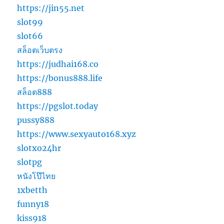
https://jin55.net
slot99
slot66
สล็อตเว็บตรง
https://judhai168.co
https://bonus888.life
สล็อต888
https://pgslot.today
pussy888
https://www.sexyauto168.xyz
slotxo24hr
slotpg
หนังโป๊ไทย
1xbetth
funny18
kiss918