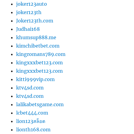
joker123auto
joker123th
Joker123th.com
Judhai168
khumsup888.me
kimchibetbet.com
kingromans789.com
kingxxxbet123.com
kingxxxbet123.com
kitti999vip.com
ktv4sd.com
ktv4sd.com
lalikabetsgame.com
lcbet444.com
lion123สล็อต
lionth168.com