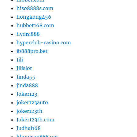
hiso8888s.com
hongkong456
hubbet168.com
hydra888
hyperclub-casino.com
ib888pro.bet
Jili
Jilislot
Jinda55
jinda888
Joker123
joker123auto
joker123th
Joker123th.com
Judhai168
khumsup888.me