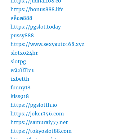
https://judhai168.co
https://bonus888.life
สล็อต888
https://pgslot.today
pussy888
https://www.sexyauto168.xyz
slotxo24hr
slotpg
หนังโป๊ไทย
1xbetth
funny18
kiss918
https://pgslotth.io
https://joker356.com
https://samurai777.net
https://tokyoslot88.com