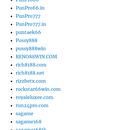
PunPro66.in
PunPro777
PunPro777.in
puntaek66
Pussy888
pussy888win
RENO88WIN.COM
rich8188.com
rich8188.net
rizzbetx.com
rockstar66win.com
royaleluxee.com
run24pro.com
sagame
sagame168
sagame168th