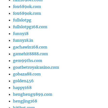
fox689ok.com
fox689ok.com
fullslotpg
fullslotpg168.com
funny18
funny18.in
gachawin168.com
gamehit8888.com
gem99ths.com
goatbetroyalcasino.com
gobaza88.com
golden456
happy168
hengheng9899.com
hengjing168
hi6bet.com