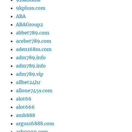
9kpluss.com
ABA
ABAGroup2
abbet789.com
acebet789.com
aden168ss.com
adm789.info
adm789.info
adm789.vip
allbet24hr
allone745s.com
alot66
alot666
amb888
argus16888.com
asb9999.com