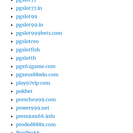
pgslot77.in
pgslot99
pgslot99.in
pgslot999bets.com
pgslotceo
pgslotfish
pgslotth
pgx62game.com
pgzeus88win.com
play97vip.com
pokbet
porsche999.com
power999.net
premium66.info
proded888x.com
PunPro66