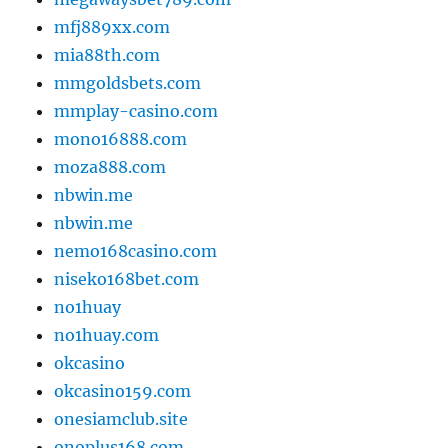
mfj889xx.com
mia88th.com
mmgoldsbets.com
mmplay-casino.com
mono16888.com
moza888.com
nbwin.me
nbwin.me
nemo168casino.com
niseko168bet.com
no1huay
no1huay.com
okcasino
okcasino159.com
onesiamclub.site
onoplus168.com