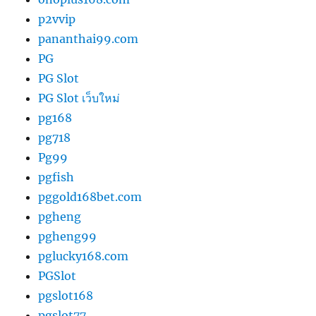
p2vvip
pananthai99.com
PG
PG Slot
PG Slot เว็บใหม่
pg168
pg718
Pg99
pgfish
pggold168bet.com
pgheng
pgheng99
pglucky168.com
PGSlot
pgslot168
pgslot77