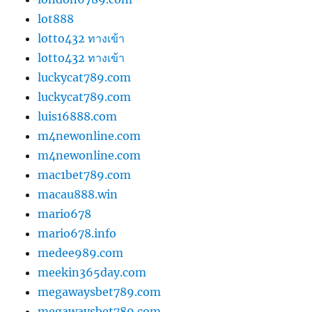
lot888
lotto432 ทางเข้า
lotto432 ทางเข้า
luckycat789.com
luckycat789.com
luis16888.com
m4newonline.com
m4newonline.com
mac1bet789.com
macau888.win
mario678
mario678.info
medee989.com
meekin365day.com
megawaysbet789.com
megawaysbet789.com