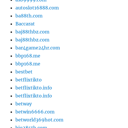
autoslot16888.com
ba88th.com
Baccarat
baj88thbz.com
baj88thbz.com
bar4game24hr.com
bbp168.me
bbp168.me
bestbet
betflixtikto
betflixtikto.info
betflixtikto.info
betway
betwin6666.com
betworld369hot.com
bio285th.com