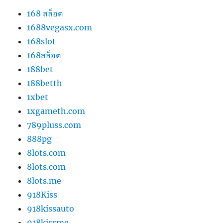
168 สล็อต
1688vegasx.com
168slot
168สล็อต
188bet
188betth
1xbet
1xgameth.com
789pluss.com
888pg
8lots.com
8lots.com
8lots.me
918Kiss
918kissauto
918kissme