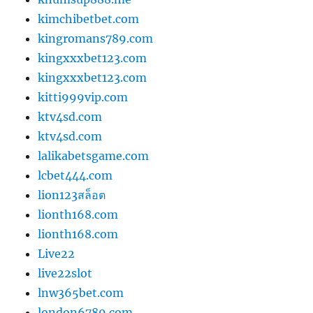
kimchibetbet.com
kingromans789.com
kingxxxbet123.com
kingxxxbet123.com
kitti999vip.com
ktv4sd.com
ktv4sd.com
lalikabetsgame.com
lcbet444.com
lion123สล็อต
lionth168.com
lionth168.com
Live22
live22slot
lnw365bet.com
london6789.com