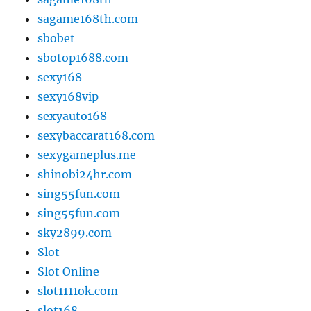
sagame168th.com
sbobet
sbotop1688.com
sexy168
sexy168vip
sexyauto168
sexybaccarat168.com
sexygameplus.me
shinobi24hr.com
sing55fun.com
sing55fun.com
sky2899.com
Slot
Slot Online
slot1111ok.com
slot168