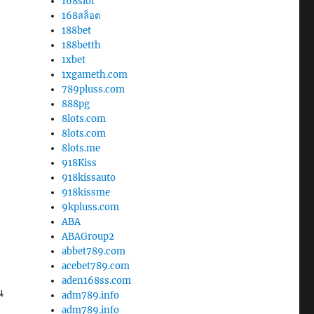
168slot
168สล็อต
188bet
188betth
1xbet
1xgameth.com
789pluss.com
888pg
8lots.com
8lots.com
8lots.me
918Kiss
918kissauto
918kissme
9kpluss.com
ABA
ABAGroup2
abbet789.com
acebet789.com
aden168ss.com
น
adm789.info
adm789.info