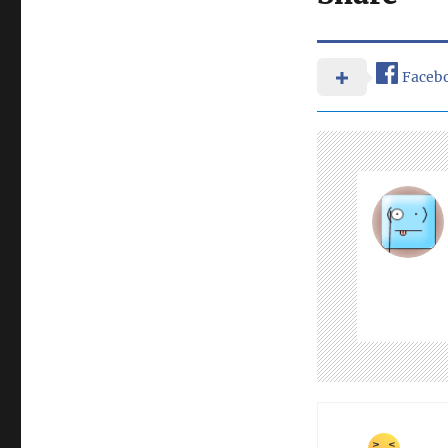
Faceb