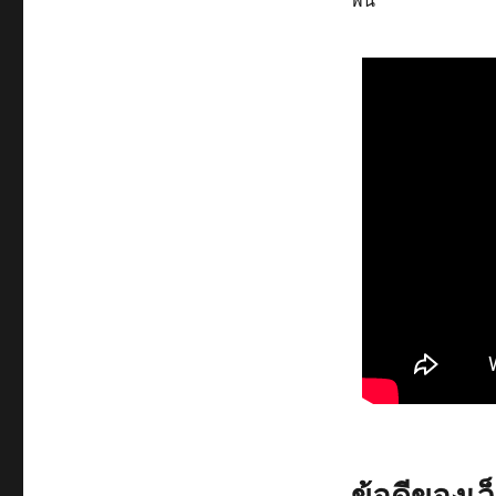
พัน
ข้อดีของเ