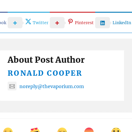
ook
Twitter
Pinterest
LinkedIn
About Post Author
RONALD COOPER
noreply@thevaporium.com