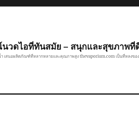
ดไอที่ทันสมัย – สนุกและสุขภาพที่ด
น้ำ เสนอผลิตภัณฑ์ที่หลากหลายและคุณภาพสูง thevaporium.com เป็นที่หลงของ