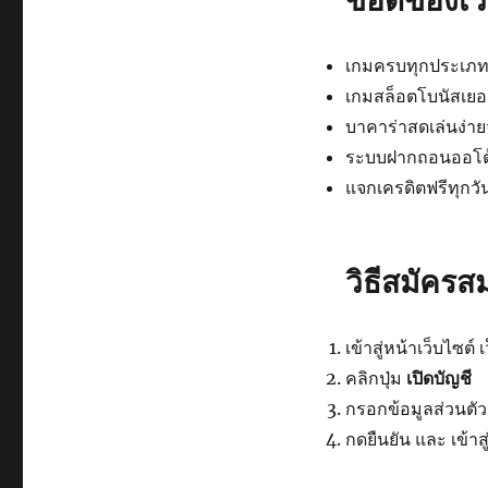
เกมครบทุกประเภทใ
เกมสล็อตโบนัสเยอ
บาคาร่าสดเล่นง่ายจ
ระบบฝากถอนออโต
แจกเครดิตฟรีทุกวั
วิธีสมัคร
เข้าสู่หน้าเว็บไซต์ 
คลิกปุ่ม
เปิดบัญชี
กรอกข้อมูลส่วนตัว
กดยืนยัน และ เข้าส