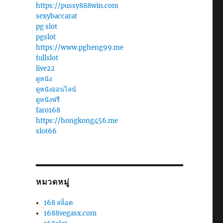
https://pussy888win.com
sexybaccarat
pg slot
pgslot
https://www.pgheng99.me
fullslot
live22
ดูหนัง
ดูหนังออนไลน์
ดูหนังฟรี
faro168
https://hongkong456.me
slot66
หมวดหมู่
168 สล็อต
1688vegasx.com