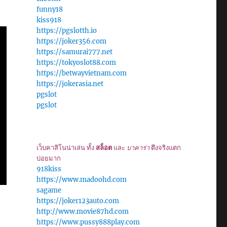
funny18
kiss918
https://pgslotth.io
https://joker356.com
https://samurai777.net
https://tokyoslot88.com
https://betwayvietnam.com
https://jokerasia.net
pgslot
pgslot
เว็บคาสิโนน่าเล่น ทั้ง
สล็อต
และ
บาคาร่า
ตึงจริงแตก
บ่อยมาก
918kiss
https://www.madoohd.com
sagame
https://joker123auto.com
http://www.movie87hd.com
https://www.pussy888play.com