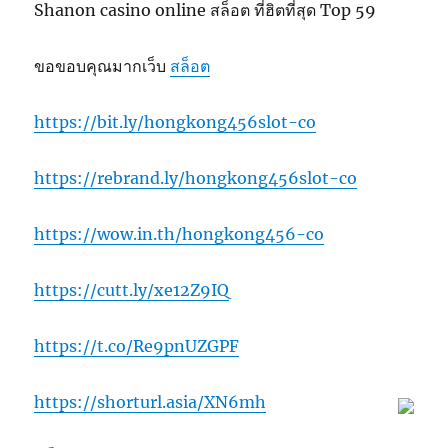
Shanon casino online สล็อต ที่ฮิตที่สุด Top 59
ขอขอบคุณมากเว็บ
สล็อต
https://bit.ly/hongkong456slot-co
https://rebrand.ly/hongkong456slot-co
https://wow.in.th/hongkong456-co
https://cutt.ly/xe12Z9IQ
https://t.co/Re9pnUZGPF
https://shorturl.asia/XN6mh