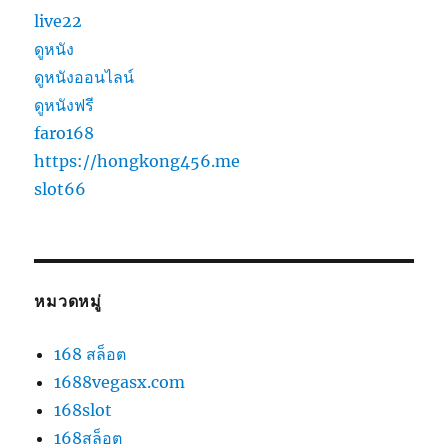
live22
ดูหนัง
ดูหนังออนไลน์
ดูหนังฟรี
faro168
https://hongkong456.me
slot66
หมวดหมู่
168 สล็อต
1688vegasx.com
168slot
168สล็อต