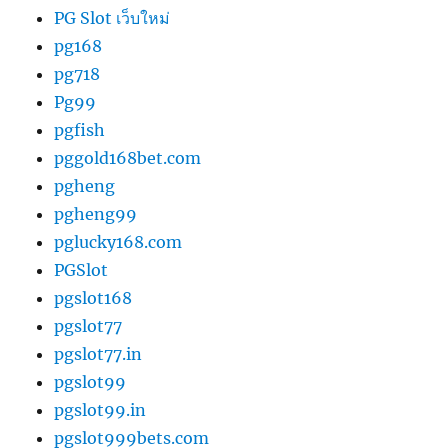
PG Slot เว็บใหม่
pg168
pg718
Pg99
pgfish
pggold168bet.com
pgheng
pgheng99
pglucky168.com
PGSlot
pgslot168
pgslot77
pgslot77.in
pgslot99
pgslot99.in
pgslot999bets.com