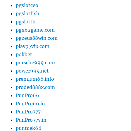
pgslotceo
pgslotfish
pgslotth
pgx62game.com
pgzeus88win.com
play97vip.com
pokbet
porsche999.com
power999.net
premium66.info
proded888x.com
PunPro66
PunPro66.in
PunPro777
PunPro777.in
puntaek66