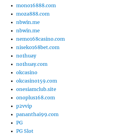
mono16888.com
moza888.com
nbwin.me
nbwin.me
nemo168casino.com
niseko168bet.com
no1huay
no1huay.com
okcasino
okcasino159.com
onesiamclub.site
onoplus168.com
p2vvip
pananthai99.com
PG
PG Slot