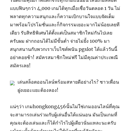
รันตีเกมคุณภาพแตกจริงทุกเกมแน่นอน เล่นเกมสล็อต
แบบฟินๆกว่า 4,000 เกมได้ทุกเมื่อเชื่อวันตลอด 1 วัน ไม่
พลาดทุกความสนุกและก็ความเบิกบานใจแบบจัดเต็ม
มาพร้อมโปรโมชั่นและก็กิจกรรมเยอะมากไม่น้อยเลยที
เดียว รับสิทธิพิเศษได้ตั้งแต่เป็นสมาชิกใหม่กันไปเลย
ครับผม ฝากถอนได้ไม่มีขั้นต่ำ จ่ายไม่ยั้ง 100% มา
สนุกสนานกับพวกเราเว็บไซต์พนัน pgslot ได้แล้ววันนี้
อย่าคอยช้า! สมัครสมาชิกใหม่ฟรี ไม่มีคุณค่าประเพณี
สมัครเลย!
เล่นสล็อตออนไลน์พร้อมสหายดีอย่างไร? ชาวเพื่อน
ฝูงเยอะแยะต้องลอง!
แน่ๆว่า เกมhongkong456นั้นไม่ใช่เกมออนไลน์ที่คุณ
จะสามารถเล่นร่วมกับผู้เล่นอื่นได้แน่นอน มันเป็นเกมที่
คุณจะต้องเล่นและก็ได้กำไรไปผู้เดียวนั่นแหละนะครับ