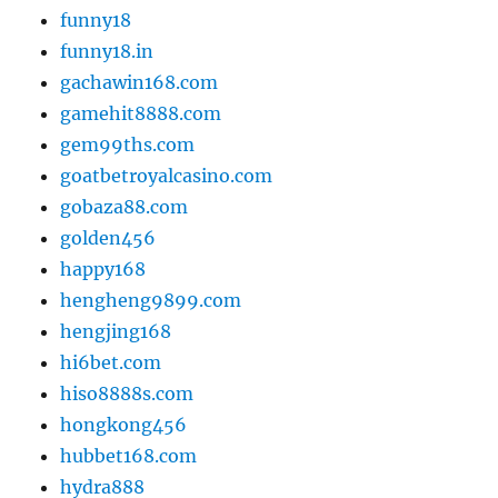
funny18
funny18.in
gachawin168.com
gamehit8888.com
gem99ths.com
goatbetroyalcasino.com
gobaza88.com
golden456
happy168
hengheng9899.com
hengjing168
hi6bet.com
hiso8888s.com
hongkong456
hubbet168.com
hydra888