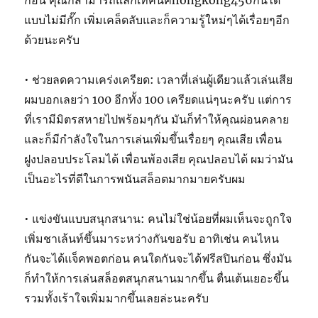
ก่อน คุณก็สามารถแลกเทคนิคhongkong456กันได้
แบบไม่มีกั๊ก เพิ่มเคล็ดลับและก็ความรู้ใหม่ๆได้เรื่อยๆอีก
ด้วยนะครับ
• ช่วยลดความเคร่งเครียด: เวลาที่เล่นผู้เดียวแล้วเล่นเสีย
ผมบอกเลยว่า 100 อีกทั้ง 100 เครียดแน่ๆนะครับ แต่การ
ที่เรามีมิตรสหายไปพร้อมๆกัน มันก็ทำให้คุณผ่อนคลาย
และก็มีกำลังใจในการเล่นเพิ่มขึ้นเรื่อยๆ คุณเสีย เพื่อน
ฝูงปลอบประโลมได้ เพื่อนพ้องเสีย คุณปลอบได้ ผมว่ามัน
เป็นอะไรที่ดีในการพนันสล็อตมากมายครับผม
• แข่งขันแบบสนุกสนาน: คนไม่ใช่น้อยที่ผมเห็นจะถูกใจ
เพิ่มชาเล้นท์ขึ้นมาระหว่างกันขอรับ อาทิเช่น คนไหน
กันจะได้แจ็คพอตก่อน คนใดกันจะได้ฟรีสปินก่อน ซึ่งมัน
ก็ทำให้การเล่นสล็อตสนุกสนานมากขึ้น ตื่นเต้นเยอะขึ้น
รวมทั้งเร้าใจเพิ่มมากขึ้นเลยล่ะนะครับ