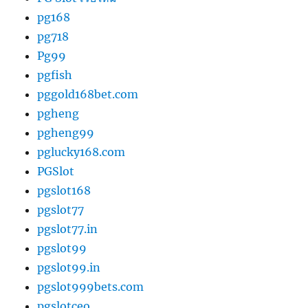
pg168
pg718
Pg99
pgfish
pggold168bet.com
pgheng
pgheng99
pglucky168.com
PGSlot
pgslot168
pgslot77
pgslot77.in
pgslot99
pgslot99.in
pgslot999bets.com
pgslotceo