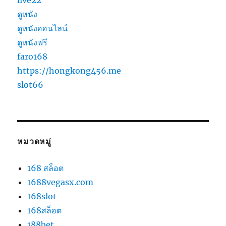
ดูหนัง
ดูหนังออนไลน์
ดูหนังฟรี
faro168
https://hongkong456.me
slot66
หมวดหมู่
168 สล็อต
1688vegasx.com
168slot
168สล็อต
188bet