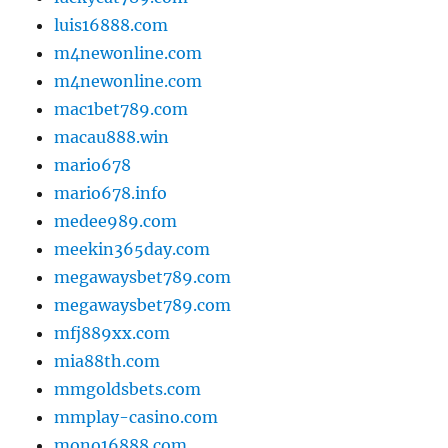
luis16888.com
m4newonline.com
m4newonline.com
mac1bet789.com
macau888.win
mario678
mario678.info
medee989.com
meekin365day.com
megawaysbet789.com
megawaysbet789.com
mfj889xx.com
mia88th.com
mmgoldsbets.com
mmplay-casino.com
mono16888.com