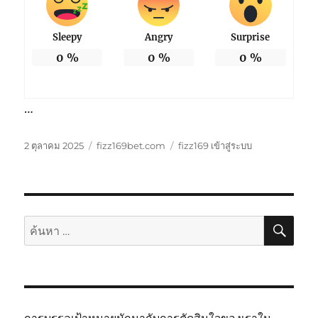
Sleepy
Angry
Surprise
0
%
0
%
0
%
…
เขียน
หมวด
ป้าย
2 ตุลาคม 2025
fizz169bet.com
fizz169 เข้าสู่ระบบ
เมื่อ
หมู่
กำกับ
ค้นห
ค้นหา:
การบรรลุเป้าหมายมักมากับการตัดสินใจของเราใน