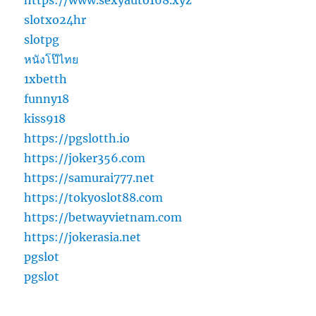
slotxo24hr
slotpg
หนังโป๊ไทย
1xbetth
funny18
kiss918
https://pgslotth.io
https://joker356.com
https://samurai777.net
https://tokyoslot88.com
https://betwayvietnam.com
https://jokerasia.net
pgslot
pgslot