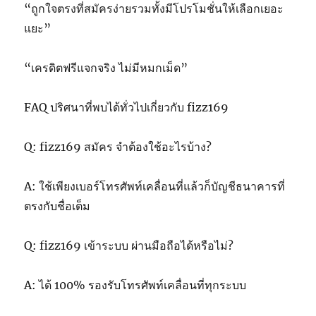
“ถูกใจตรงที่สมัครง่ายรวมทั้งมีโปรโมชั่นให้เลือกเยอะ
แยะ”
“เครดิตฟรีแจกจริง ไม่มีหมกเม็ด”
FAQ ปริศนาที่พบได้ทั่วไปเกี่ยวกับ fizz169
Q: fizz169 สมัคร จำต้องใช้อะไรบ้าง?
A: ใช้เพียงเบอร์โทรศัพท์เคลื่อนที่แล้วก็บัญชีธนาคารที่
ตรงกับชื่อเต็ม
Q: fizz169 เข้าระบบ ผ่านมือถือได้หรือไม่?
A: ได้ 100% รองรับโทรศัพท์เคลื่อนที่ทุกระบบ