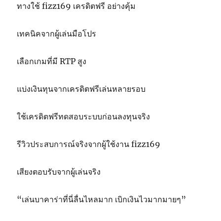
ทางใช้ fizz169 เครดิตฟรี อย่างคุ้ม
เทคนิคจากผู้เล่นมือโปร
เลือกเกมที่มี RTP สูง
แบ่งเงินทุนจากเครดิตฟรีเล่นหลายรอบ
ใช้เครดิตฟรีทดสอบระบบก่อนลงทุนจริง
รีวิวประสบการณ์จริงจากผู้ใช้งาน fizz169
เสียงตอบรับจากผู้เล่นจริง
“เล่นบาคาร่าที่นี่ลื่นไหลมาก เบิกเงินไวมากมายๆ”