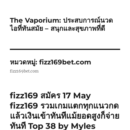
The Vaporium: ประสบการณ์นวด
ไอที่ทันสมัย – สนุกและสุขภาพที่ดี
หมวดหมู่:
fizz169bet.com
fizz169bet.com
fizz169 สมัคร 17 May
fizz169 รวมเกมแตกทุกแนวกด
แล้วเงินเข้าทันทีแม้ยอดสูงก็จ่าย
ทันที Top 38 by Myles