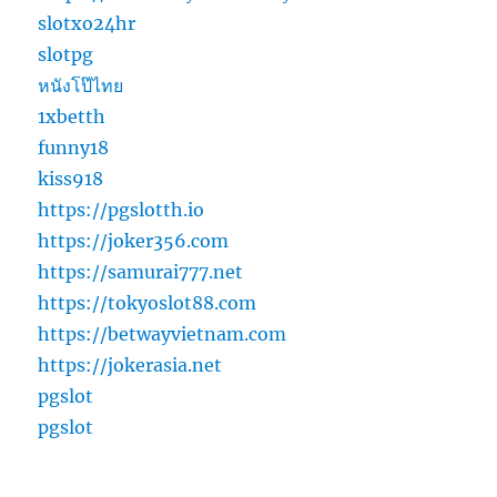
slotxo24hr
slotpg
หนังโป๊ไทย
1xbetth
funny18
kiss918
https://pgslotth.io
https://joker356.com
https://samurai777.net
https://tokyoslot88.com
https://betwayvietnam.com
https://jokerasia.net
pgslot
pgslot