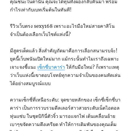
คุณชนะในตานั้น คุณจะได้ทุนทั้งผองกลับคืนมา พร้อม
กำไรเท่ากับเบทเริ่มต้นในทันที!
รีวิวเว็บตรง sexy168 เพราะอะไรมือใหม่สายคาสิโน
จำเป็นต้องเลือกเว็บไซต์แห่งนี้?
มีสูตรเด็ดแล้ว สิ่งสำคัญถัดมาคือการเลือกสนามรบจ้ะ!
ยุคนี้เว็บพนันเปิดใหม่มาก แม้กระนั้นทำไมเราถึงเฉพาะ
เจาะจงชี้แนะ
เซ็กซี่บาคาร่า
ให้กับมือใหม่? ก็เพราะเหตุ
ว่าเว็บแห่งนี้เขาตอบโจทย์ทุกความจำเป็นของคนหัดเล่น
ได้อย่างสมบูรณ์แบบ
ความเซ็กซี่ที่เหนือระดับ: จุดขายหลักของ เซ็กซี่เซ็กซี่บา
คาร่า เป็นการรวบรวมดีลเลอร์สาวสวยระดับเน็ตไอดอล
หุ่นแซ่บ ในชุดบิกินี่ตัวจิ๋ว มารอแจกไพ่ เต้นเคลื่อนย้าย
เบาๆขจัดความตึงเครียด ทำให้การเดิมพันของคุณเต็ม