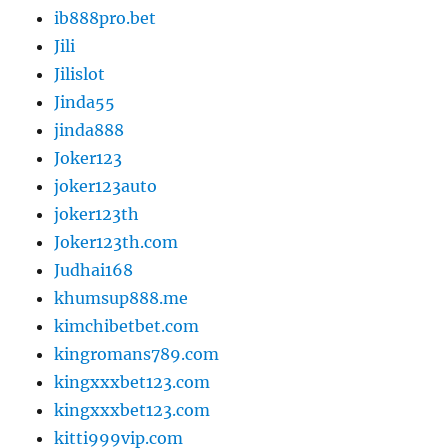
ib888pro.bet
Jili
Jilislot
Jinda55
jinda888
Joker123
joker123auto
joker123th
Joker123th.com
Judhai168
khumsup888.me
kimchibetbet.com
kingromans789.com
kingxxxbet123.com
kingxxxbet123.com
kitti999vip.com