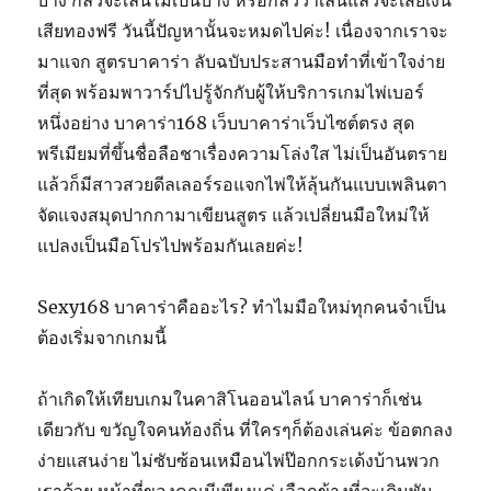
บ้าง กลัวจะเล่นไม่เป็นบ้าง หรือกลัวว่าเล่นแล้วจะเสียเงิน
เสียทองฟรี วันนี้ปัญหานั้นจะหมดไปค่ะ! เนื่องจากเราจะ
มาแจก สูตรบาคาร่า ลับฉบับประสานมือทำที่เข้าใจง่าย
ที่สุด พร้อมพาวาร์ปไปรู้จักกับผู้ให้บริการเกมไพ่เบอร์
หนึ่งอย่าง บาคาร่า168 เว็บบาคาร่าเว็บไซต์ตรง สุด
พรีเมียมที่ขึ้นชื่อลือชาเรื่องความโล่งใส ไม่เป็นอันตราย
แล้วก็มีสาวสวยดีลเลอร์รอแจกไพ่ให้ลุ้นกันแบบเพลินตา
จัดแจงสมุดปากกามาเขียนสูตร แล้วเปลี่ยนมือใหม่ให้
แปลงเป็นมือโปรไปพร้อมกันเลยค่ะ!
Sexy168 บาคาร่าคืออะไร? ทำไมมือใหม่ทุกคนจำเป็น
ต้องเริ่มจากเกมนี้
ถ้าเกิดให้เทียบเกมในคาสิโนออนไลน์ บาคาร่าก็เช่น
เดียวกับ ขวัญใจคนท้องถิ่น ที่ใครๆก็ต้องเล่นค่ะ ข้อตกลง
ง่ายแสนง่าย ไม่ซับซ้อนเหมือนไพ่ป๊อกกระเด้งบ้านพวก