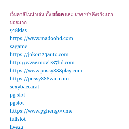
เว็บคาสิโนน่าเล่น ทั้ง
สล็อต
และ
บาคาร่า
ตึงจริงแตก
บ่อยมาก
918kiss
https://www.madoohd.com
sagame
https://joker123auto.com
http://www.movie87hd.com
https://www.pussy888play.com
https://pussy888win.com
sexybaccarat
pg slot
pgslot
https://www.pgheng99.me
fullslot
live22