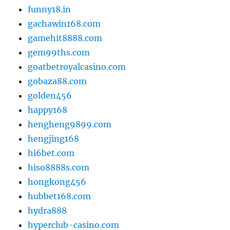
funny18.in
gachawin168.com
gamehit8888.com
gem99ths.com
goatbetroyalcasino.com
gobaza88.com
golden456
happy168
hengheng9899.com
hengjing168
hi6bet.com
hiso8888s.com
hongkong456
hubbet168.com
hydra888
hyperclub-casino.com