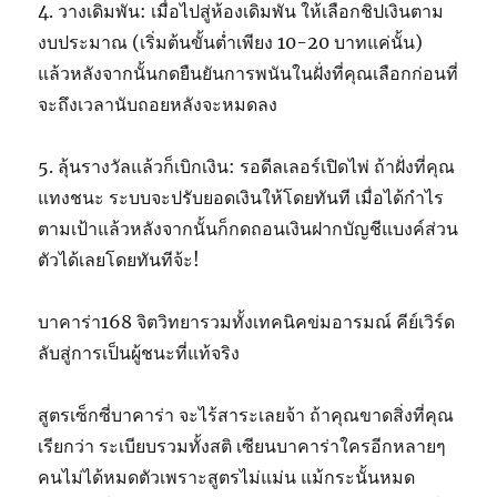
4. วางเดิมพัน: เมื่อไปสู่ห้องเดิมพัน ให้เลือกชิปเงินตาม
งบประมาณ (เริ่มต้นขั้นต่ำเพียง 10-20 บาทแค่นั้น)
แล้วหลังจากนั้นกดยืนยันการพนันในฝั่งที่คุณเลือกก่อนที่
จะถึงเวลานับถอยหลังจะหมดลง
5. ลุ้นรางวัลแล้วก็เบิกเงิน: รอดีลเลอร์เปิดไพ่ ถ้าฝั่งที่คุณ
แทงชนะ ระบบจะปรับยอดเงินให้โดยทันที เมื่อได้กำไร
ตามเป้าแล้วหลังจากนั้นก็กดถอนเงินฝากบัญชีแบงค์ส่วน
ตัวได้เลยโดยทันทีจ้ะ!
บาคาร่า168 จิตวิทยารวมทั้งเทคนิคข่มอารมณ์ คีย์เวิร์ด
ลับสู่การเป็นผู้ชนะที่แท้จริง
สูตรเซ็กซี่บาคาร่า จะไร้สาระเลยจ้า ถ้าคุณขาดสิ่งที่คุณ
เรียกว่า ระเบียบรวมทั้งสติ เซียนบาคาร่าใครอีกหลายๆ
คนไม่ได้หมดตัวเพราะสูตรไม่แม่น แม้กระนั้นหมด