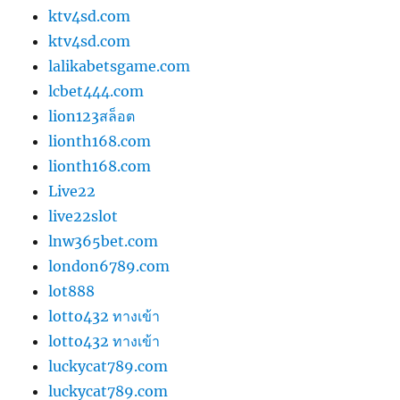
ktv4sd.com
ktv4sd.com
lalikabetsgame.com
lcbet444.com
lion123สล็อต
lionth168.com
lionth168.com
Live22
live22slot
lnw365bet.com
london6789.com
lot888
lotto432 ทางเข้า
lotto432 ทางเข้า
luckycat789.com
luckycat789.com