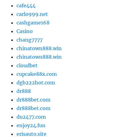
cafe444
carlo999.net
cashgame168
Casino
chang7777
chinatown888.win
chinatown888.win
cloudbet
cupcake88x.com
dgb222hot.com
dr888
dr888bet.com
dr888bet.com
du2477.com
enjoy24.fun
erisauto.site