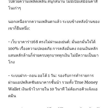
ไปด้วยความเพลิดเพลิน สนุกสนาน ไม่มีเบื่อเสมือนคาสิ
โนเก่าๆ
นอกเหนือจากความเพลินตาแล้ว ระบบข้างหลังบ้านของ
เขาก็ยืนหนึ่ง:
• เว็บ บาคาร่า168 ตรงไม่ผ่านเอเย่นต์: มั่นอกมั่นใจได้
100% เรื่องความปลอดภัย การคลังมั่นคง ถอนเงินหลัก
แสนหลักล้านก็จ่ายครบทุกบาททุกเงิน ไม่มีความเป็นมา
โกง
• ระบบฝาก-ถอน ออโต้ 1 วัน: รองรับการทำรายการ
ผ่านแอปพลิเคชันธนาคารชั้นนำ รวมทั้ง True Money
Wallet เงินเข้าไวภายใน 10 วินาที ไม่ต้องรอคิวแจ้งแอ
ดมิน