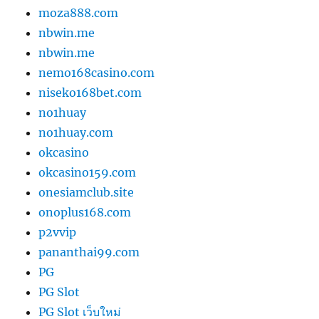
moza888.com
nbwin.me
nbwin.me
nemo168casino.com
niseko168bet.com
no1huay
no1huay.com
okcasino
okcasino159.com
onesiamclub.site
onoplus168.com
p2vvip
pananthai99.com
PG
PG Slot
PG Slot เว็บใหม่