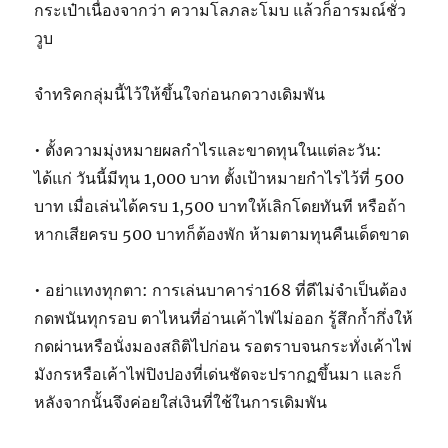
กระเป๋าเนื่องจากว่า ความโลภละโมบ แล้วก็อารมณ์ชั่ว
วูบ
จำทริคกลุ่มนี้ไว้ให้ขึ้นใจก่อนกดวางเดิมพัน
• ตั้งความมุ่งหมายผลกำไรและขาดทุนในแต่ละวัน:
ได้แก่ วันนี้มีทุน 1,000 บาท ตั้งเป้าหมายกำไรไว้ที่ 500
บาท เมื่อเล่นได้ครบ 1,500 บาทให้เลิกโดยทันที หรือถ้า
หากเสียครบ 500 บาทก็ต้องพัก ห้ามตามทุนคืนเด็ดขาด
• อย่าแทงทุกตา: การเล่นบาคาร่า168 ที่ดีไม่จำเป็นต้อง
กดพนันทุกรอบ ตาไหนที่อ่านเค้าไพ่ไม่ออก รู้สึกก้ำกึ่งให้
กดผ่านหรือนั่งมองสถิติไปก่อน รอตราบจนกระทั่งเค้าไพ่
มังกรหรือเค้าไพ่ปิงปองที่เด่นชัดจะปรากฏขึ้นมา และก็
หลังจากนั้นจึงค่อยใส่เงินที่ใช้ในการเดิมพัน