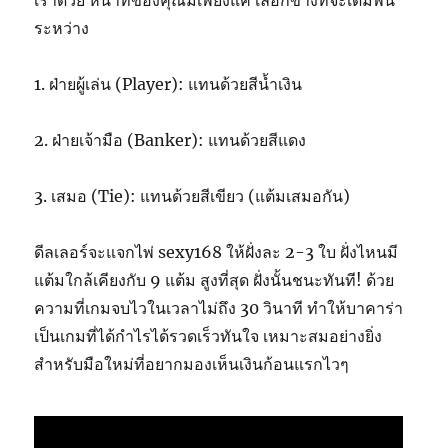
เราด้วย หน้าที่ของคุณมีเพียงแค่ เลือกข้างที่จะเดิมพัน
ระหว่าง
1. ฝ่ายผู้เล่น (Player): แทนด้วยสีน้ำเงิน
2. ฝ่ายเจ้ามือ (Banker): แทนด้วยสีแดง
3. เสมอ (Tie): แทนด้วยสีเขียว (แต้มเสมอกัน)
ดีลเลอร์จะแจกไพ่ sexy168 ให้ฝั่งละ 2-3 ใบ ฝั่งไหนมี
แต้มใกล้เคียงกับ 9 แต้ม สูงที่สุด ฝั่งนั้นชนะทันที! ด้วย
ความที่เกมจบไวในเวลาไม่ถึง 30 วินาที ทำให้บาคาร่า
เป็นเกมที่ได้กำไรได้รวดเร็วทันใจ เหมาะสมอย่างยิ่ง
สำหรับมือใหม่ที่อยากมองเห็นเงินก้อนแรกไวๆ