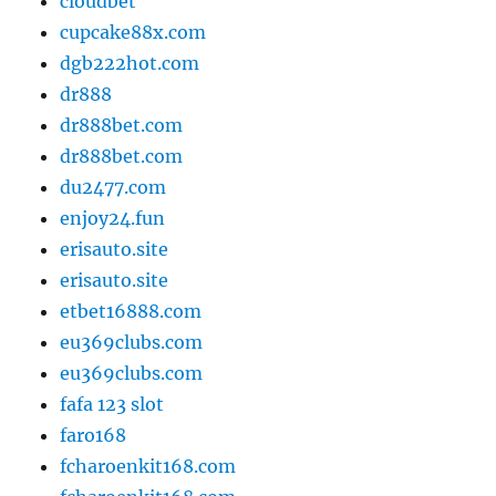
cloudbet
cupcake88x.com
dgb222hot.com
dr888
dr888bet.com
dr888bet.com
du2477.com
enjoy24.fun
erisauto.site
erisauto.site
etbet16888.com
eu369clubs.com
eu369clubs.com
fafa 123 slot
faro168
fcharoenkit168.com