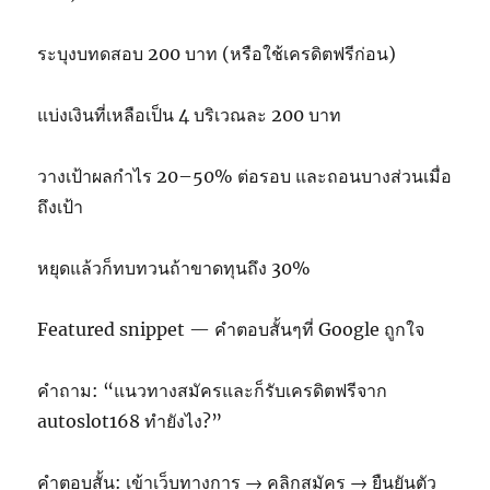
ระบุงบทดสอบ 200 บาท (หรือใช้เครดิตฟรีก่อน)
แบ่งเงินที่เหลือเป็น 4 บริเวณละ 200 บาท
วางเป้าผลกำไร 20–50% ต่อรอบ และถอนบางส่วนเมื่อ
ถึงเป้า
หยุดแล้วก็ทบทวนถ้าขาดทุนถึง 30%
Featured snippet — คำตอบสั้นๆที่ Google ถูกใจ
คำถาม: “แนวทางสมัครและก็รับเครดิตฟรีจาก
autoslot168 ทำยังไง?”
คำตอบสั้น: เข้าเว็บทางการ → คลิกสมัคร → ยืนยันตัว