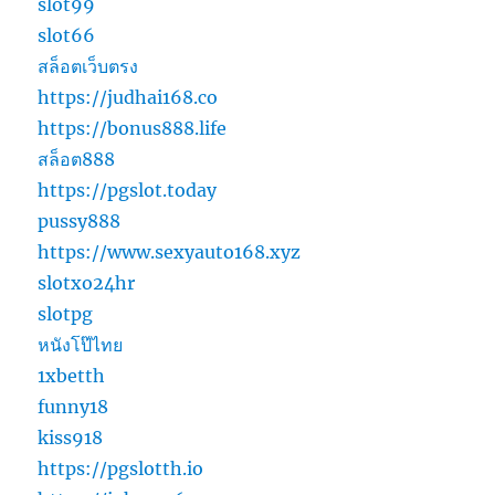
slot99
slot66
สล็อตเว็บตรง
https://judhai168.co
https://bonus888.life
สล็อต888
https://pgslot.today
pussy888
https://www.sexyauto168.xyz
slotxo24hr
slotpg
หนังโป๊ไทย
1xbetth
funny18
kiss918
https://pgslotth.io