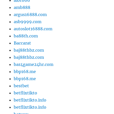
alot666
amb888
argus16888.com
asb9999.com
autoslot16888.com
ba88th.com
Baccarat
baj88thbz.com
baj88thbz.com
bar4game24hr.com
bbp168.me
bbp168.me
bestbet
betflixtikto
betflixtikto.info
betflixtikto.info