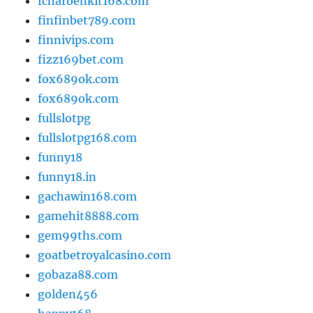
fcharoenkit168.com
finfinbet789.com
finnivips.com
fizz169bet.com
fox689ok.com
fox689ok.com
fullslotpg
fullslotpg168.com
funny18
funny18.in
gachawin168.com
gamehit8888.com
gem99ths.com
goatbetroyalcasino.com
gobaza88.com
golden456