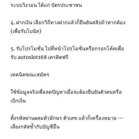
ระบบวิงวอน ได้แก่ บัตรประชาชน
4. ฝากเงิน เลือกวิถีทางฝากแล้วก็ยืนยันสลิปถ้าหากต้อง
(เพื่อรับโบนัส)
5. รับโปรโมชั่น ไปที่หน้าโปรโมชั่นหรือกรอกโค้ดเพื่อ
รับ autoslot168 เครดิตฟรี
เทคนิคขณะสมัคร
ใช้ข้อมูลจริงเพื่อลดปัญหาเมื่อจะต้องยืนยันตัวตนหรือ
เบิกเงิน
ตั้งรหัสผ่านผสมตัวอักษร ตัวเลข แล้วก็เครื่องหมาย —
เลี่ยงรหัสซ้ำกับบัญชีอื่น