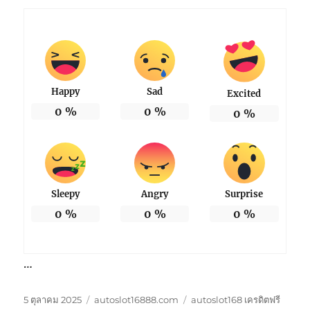
Happy
Sad
Excited
0
%
0
%
0
%
Sleepy
Angry
Surprise
0
%
0
%
0
%
…
เขียน
หมวด
ป้าย
5 ตุลาคม 2025
autoslot16888.com
autoslot168 เครดิตฟรี