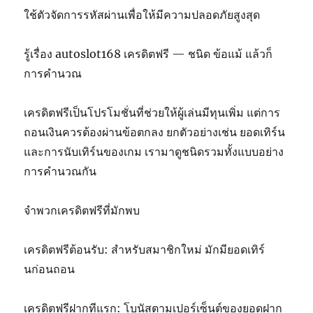
ใช้ตัวจัดการรหัสผ่านเพื่อให้มีความปลอดภัยสูงสุด
รู้เรื่อง autoslot168 เครดิตฟรี — ชนิด ข้อแม้ แล้วก็
การคำนวณ
เครดิตฟรีเป็นโปรโมชั่นที่ช่วยให้ผู้เล่นมีทุนเพิ่ม แต่การ
ถอนเงินควรต้องผ่านข้อตกลง ยกตัวอย่างเช่น ยอดเทิร์น
และการนับเทิร์นของเกม เรามาดูชนิดรวมทั้งแบบอย่าง
การคำนวณกัน
จำพวกเครดิตฟรีที่มักพบ
เครดิตฟรีต้อนรับ: สำหรับสมาชิกใหม่ มักมียอดเทิร์
นก่อนถอน
เครดิตฟรีฝากทีแรก: โบนัสตามเปอร์เซ็นต์ของยอดฝาก