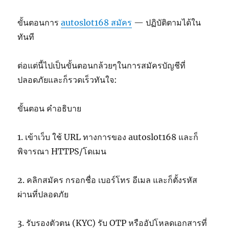
ขั้นตอนการ
autoslot168 สมัคร
— ปฏิบัติตามได้ใน
ทันที
ต่อแต่นี้ไปเป็นขั้นตอนกล้วยๆในการสมัครบัญชีที่
ปลอดภัยและก็รวดเร็วทันใจ:
ขั้นตอน คำอธิบาย
1. เข้าเว็บ ใช้ URL ทางการของ autoslot168 และก็
พิจารณา HTTPS/โดเมน
2. คลิกสมัคร กรอกชื่อ เบอร์โทร อีเมล และก็ตั้งรหัส
ผ่านที่ปลอดภัย
3. รับรองตัวตน (KYC) รับ OTP หรืออัปโหลดเอกสารที่