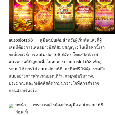
autoslot168 — คู่มือฉบับเต็มสำหรับผู้เริ่มต้นและก็ผู้
เล่นที่ต้องการเล่นอย่างมีสติสัมปชัญญะ: ในเนื้อหานี้เรา
จะชี้แจงวิธีการ autoslot168 สมัคร โดยสวัสดิภาพ
แนวทางแก้ปัญหาเมื่อไม่สามารถ autoslot168 เข้าสู่
ระบบ ได้ การใช้ autoslot168 เครดิตฟรี ให้คุ้ม รวมถึง
แบบอย่างการคำนวณยอดเทิร์น กลยุทธ์บริหารงบ
ประมาณ และก็เช็คลิสต์ความน่าวางใจที่ควรสำรวจ
ก่อนฝากเงินจริง
บทนำ — เพราะเหตุไรต้องอ่านคู่มือ autoslot168
ก่อนเริ่ม