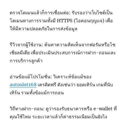
ตรวจโดเมนแล้วก็การเชื่อมต่อ: รับรองว่าเว็บไซต์เป็น
โดเมนทางการรวมทั้งมี HTTPS (ไอคอนกุญแจ) เพื่อ
ให้มีความปลอดภัยในการส่งข้อมูล
รีวิวจากผู้ใช้งาน: ค้นหาความคิดเห็นจากฟอรัมหรือโซ
เชียลมีเดีย เพื่อประเมินประสบการณ์การฝาก-ถอนและ
การบริการลูกค้า
อ่านข้อแม้โปรโมชั่น: วิเคราะห์ข้อแม้ของ
autoslot168
เครดิตฟรี ดังเช่นว่า ยอดเทิร์น เกมที่นับ
เทิร์น รวมทั้งข้อแม้การถอน
วิถีทางฝาก-ถอน: ดูว่ารองรับธนาคารหรือ e-wallet ที่
คุณใช้ไหม ระยะเวลาแล้วก็ค่าธรรมเนียมเป็นยังไง