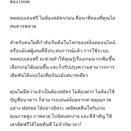
ต้องโหลด
ทดสอบเล่นฟรี ไม่ต้องสมัครก่อน คือนาทีทองที่คุณไม่
สมควรพลาด
สำหรับคนใดที่กำลังเริ่มต้นในโลกของสล็อตออนไลน์
หรือแม้แต่ผู้เล่นที่มีประสบการณ์แล้ว การใช้ระบบ
ทดสอบเล่นฟรี จะช่วยทำให้คุณรู้เรื่องเกมมากเพิ่มขึ้น
เลือกเกมได้แม่นขึ้น และก็ปรับปรุงความสามารถการ
เดิมพันได้แบบไม่เสียเงินแม้แต่บาทเดียว
คุณไม่มีความจำเป็นต้องสมัคร ไม่ต้องฝาก ไม่ต้องใช้
บัญชีธนาคาร ก็สามารถเล่นสล็อตจากค่ายคุณภาพ
อย่าง slotxo ได้อย่างอิสระ เพลิดเพลินใจกับเกม
คุณภาพสูง ภาพสวย โบนัสแตกง่าย และที่สำคัญ ใช้
เครดิตฟรีได้โดยทันที ไม่จำกัดเวลา!