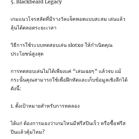
5. Blackbeard Legacy
เกมแนวโจรสลัดที่มีรางวัลแจ็คพอตแบบสะสม เล่นแล้ว
ลุ้นได้ตลอดระยะเวลา
วิธีการใช้ระบบทดสอบเล่น slotxo ให้กำเนิดคุณ
ประโยชน์สูงสุด
การทดสอบเล่นไม่ได้เพียงแค่ “เล่นเฉยๆ” แล้วจบ แม้
กระนั้นคุณสามารถใช้เพื่อฝึกหัดและเก็บข้อมูลเชิงลึกได้
ดังนี้:
1. ตั้งเป้าหมายสำหรับการทดลอง
ได้แก่ ต้องการมองว่าเกมไหนมีฟรีสปินเร็ว หรือซื้อฟรีส
ปินแล้วคุ้มไหม?