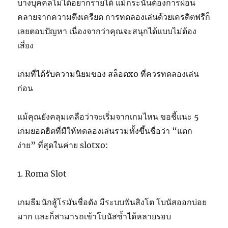
บางบุคคลไม่ได้อยากรายได้ แม้กระนั้นต้องการผ่อน
คลายจากความตึงเครียด การทดลองเล่นด้วยเครดิตฟรีก็
เลยตอบปัญหา เนื่องจากว่าคุณจะสนุกได้แบบไม่ต้อง
เสี่ยง
เกมที่ได้รับความนิยมของ สล็อตxo ที่ควรทดลองเล่น
ก่อน
แม้คุณยังคลุมเคลือว่าจะเริ่มจากเกมไหน ขอชี้แนะ 5
เกมยอดฮิตที่มีให้ทดลองเล่นรวมทั้งขึ้นชื่อว่า “แตก
ง่าย” ที่สุดในค่าย slotxo:
1. Roma Slot
เกมธีมนักสู้โรมันชื่อดัง มีระบบฟันสิงโต โบนัสออกบ่อย
มาก และก็สามารถเข้าโบนัสซ้ำได้หลายรอบ