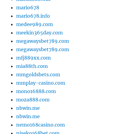
mario678
mario678.info
medee989.com
meekin365day.com
megawaysbet789.com
megawaysbet789.com
mfj889xx.com
mia88th.com
mmgoldsbets.com
mmplay-casino.com
mono16888.com
moza888.com
nbwin.me
nbwin.me
nemo168casino.com
niseko168bet.com