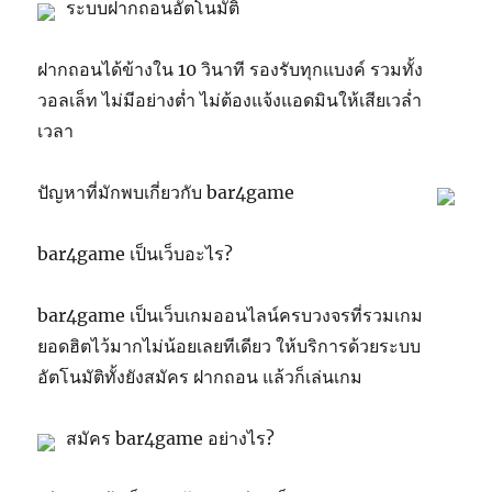
ระบบฝากถอนอัตโนมัติ
ฝากถอนได้ข้างใน 10 วินาที รองรับทุกแบงค์ รวมทั้ง
วอลเล็ท ไม่มีอย่างต่ำ ไม่ต้องแจ้งแอดมินให้เสียเวล่ำ
เวลา
ปัญหาที่มักพบเกี่ยวกับ bar4game
bar4game เป็นเว็บอะไร?
bar4game เป็นเว็บเกมออนไลน์ครบวงจรที่รวมเกม
ยอดฮิตไว้มากไม่น้อยเลยทีเดียว ให้บริการด้วยระบบ
อัตโนมัติทั้งยังสมัคร ฝากถอน แล้วก็เล่นเกม
สมัคร bar4game อย่างไร?