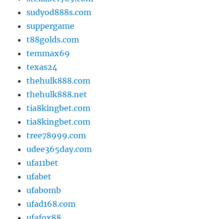
sudyod888s.com
suppergame
t88golds.com
temmax69
texas24
thehulk888.com
thehulk888.net
tia8kingbet.com
tia8kingbet.com
tree78999.com
udee365day.com
ufa11bet
ufabet
ufabomb
ufad168.com
ufafox88