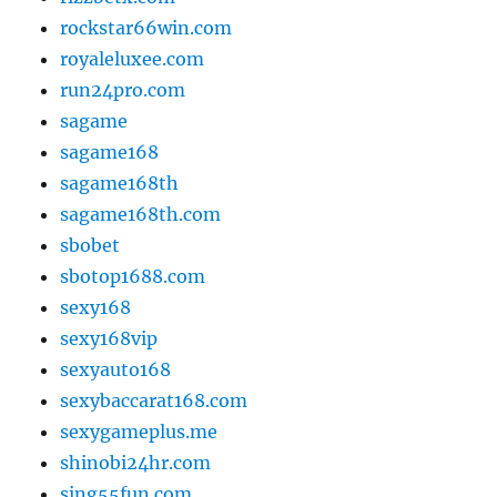
rockstar66win.com
royaleluxee.com
run24pro.com
sagame
sagame168
sagame168th
sagame168th.com
sbobet
sbotop1688.com
sexy168
sexy168vip
sexyauto168
sexybaccarat168.com
sexygameplus.me
shinobi24hr.com
sing55fun.com