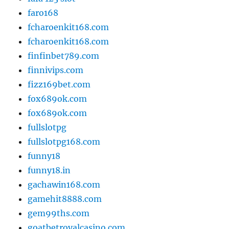
faro168
fcharoenkit168.com
fcharoenkit168.com
finfinbet789.com
finnivips.com
fizz169bet.com
fox689ok.com
fox689ok.com
fullslotpg
fullslotpg168.com
funny18
funny18.in
gachawin168.com
gamehit8888.com
gem99ths.com
goatbetroyalcasino.com