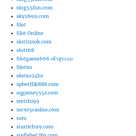
sing55fun.com
sky2899.com
Slot
Slot Online
slot1111ok.com
slot168
Slotgame666 เข้าสู่ระบบ
Slotxo
slotxo24hr
spbetflik888.com
sqgame555s.com
sretthi99
ssc915casino.com
ssru
starrich99.com
stellabet789.com