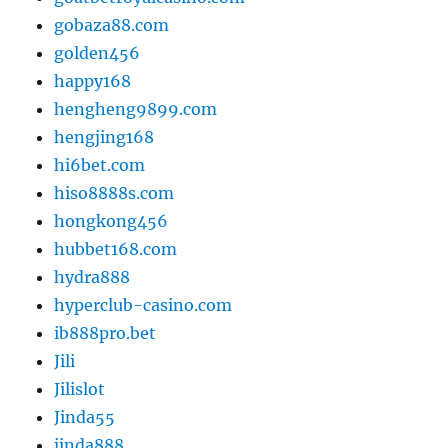
gobaza88.com
golden456
happy168
hengheng9899.com
hengjing168
hi6bet.com
hiso8888s.com
hongkong456
hubbet168.com
hydra888
hyperclub-casino.com
ib888pro.bet
Jili
Jilislot
Jinda55
jinda888