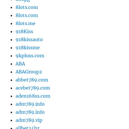
8lots.com
8lots.com
8lots.me
918Kiss
918kissauto
918kissme
9kpluss.com
ABA
ABAGroup2
abbet789.com
acebet789.com
aden168ss.com
adm789.info
adm789.info
adm789.vip
allbet24hr