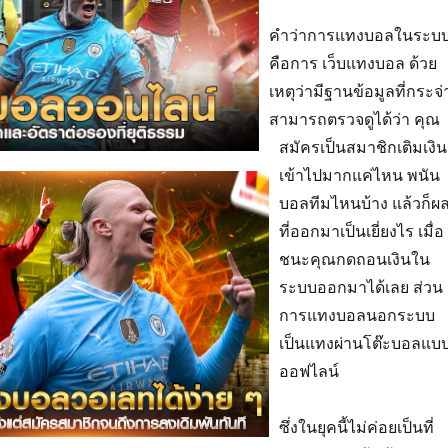
คำว่าการแทงบอลในระบ
คือการ เว็บแทงบอล ด้วย
เหตุว่ามีฐานข้อมูลที่กระจ่
สามารถตรวจดูได้ว่า คุณ
สมัครเป็นสมาชิกเติมเงิน
เข้าไปมากแค่ไหน พนัน
บอลทีมไหนบ้าง แล้วก็ผ
ที่ออกมาเป็นเยี่ยงไร เมื่อ
ชนะคุณกดถอนเงินใน
ระบบออกมาได้เลย ส่วน
การแทงบอลนอกระบบ
เป็นแทงผ่านโต๊ะบอลแบ
ออฟไลน์
ซึ่งในยุคนี้ไม่ค่อยเป็นที่