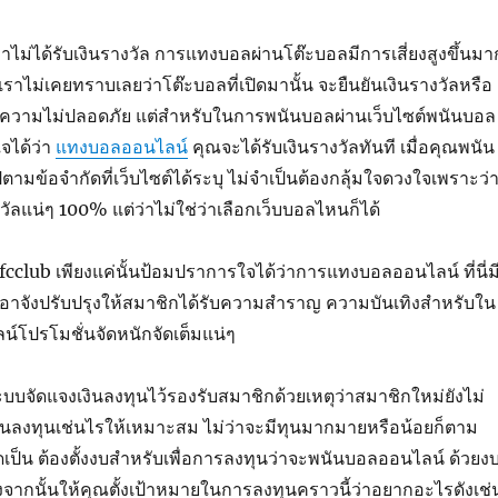
ไม่ได้รับเงินรางวัล การแทงบอลผ่านโต๊ะบอลมีการเสี่ยงสูงขึ้นมา
ว่าเราไม่เคยทราบเลยว่าโต๊ะบอลที่เปิดมานั้น จะยืนยันเงินรางวัลหรือ
งมีความไม่ปลอดภัย แต่สำหรับในการพนันบอลผ่านเว็บไซต์พนันบอล
จได้ว่า
แทงบอลออนไลน์
คุณจะได้รับเงินรางวัลทันที เมื่อคุณพนัน
ามข้อจำกัดที่เว็บไซต์ได้ระบุ ไม่จำเป็นต้องกลุ้มใจดวงใจเพราะว่
วัลแน่ๆ 100% แต่ว่าไม่ใช่ว่าเลือกเว็บบอลไหนก็ได้
fcclub เพียงแค่นั้นป้อมปราการใจได้ว่าการแทงบอลออนไลน์ ที่นี่ม
เอาจังปรับปรุงให้สมาชิกได้รับความสำราญ ความบันเทิงสำหรับใน
โปรโมชั่นจัดหนักจัดเต็มแน่ๆ
บบจัดแจงเงินลงทุนไว้รองรับสมาชิกด้วยเหตุว่าสมาชิกใหม่ยังไม่
เงินลงทุนเช่นไรให้เหมาะสม ไม่ว่าจะมีทุนมากมายหรือน้อยก็ตาม
ุดเป็น ต้องตั้งงบสำหรับเพื่อการลงทุนว่าจะพนันบอลออนไลน์ ด้วยง
ากนั้นให้คุณตั้งเป้าหมายในการลงทุนคราวนี้ว่าอยากอะไรดังเช่