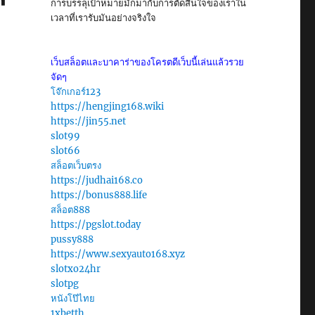
การบรรลุเป้าหมายมักมากับการตัดสินใจของเราใน
เวลาที่เรารับมันอย่างจริงใจ
เว็บสล็อตและบาคาร่าของโครตดีเว็บนี้เล่นแล้วรวย
จัดๆ
โจ๊กเกอร์123
https://hengjing168.wiki
https://jin55.net
slot99
slot66
สล็อตเว็บตรง
https://judhai168.co
https://bonus888.life
สล็อต888
https://pgslot.today
pussy888
https://www.sexyauto168.xyz
slotxo24hr
slotpg
หนังโป๊ไทย
1xbetth