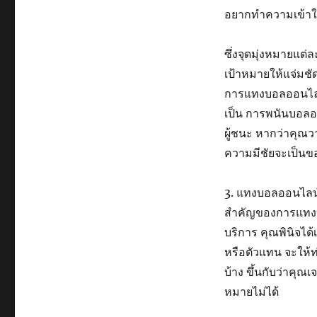
อยากทำความเข้า
ซึ่งจุดมุ่งหมายแต
เป้าหมายให้แจ่มช
การแทงบอลออนไลน์
เป็น การพนันบอลออน
ผู้ชนะ หากว่าคุณว
ความมีชัยจะเป็น
3. แทงบอลออนไลน์ 
สำคัญของการแทง
บริการ คุณพินิจได้
หรือตัวแทน จะให้ท่
บ้าง ขึ้นกับว่าคุ
หมายไม่ได้