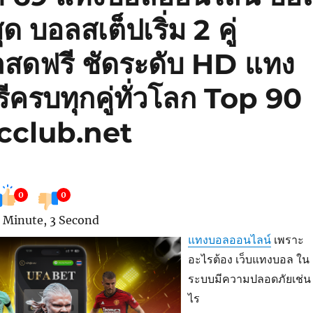
ุด บอลสเต็ปเริ่ม 2 คู่
สดฟรี ชัดระดับ HD แทง
ครบทุกคู่ทั่วโลก Top 90
cclub.net
0
0
 Minute, 3 Second
แทงบอลออนไลน์
เพราะ
อะไรต้อง เว็บแทงบอล ใน
ระบบมีความปลอดภัยเช่น
ไร