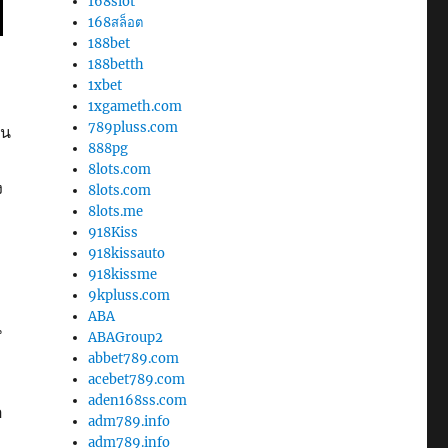
168slot
168สล็อต
188bet
188betth
1xbet
1xgameth.com
789pluss.com
ัน
888pg
ม
8lots.com
ง
8lots.com
8lots.me
918Kiss
918kissauto
918kissme
9kpluss.com
ี
ABA
น
ABAGroup2
abbet789.com
acebet789.com
aden168ss.com
อ
adm789.info
adm789.info