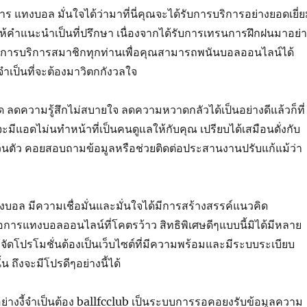
ร แทงบอล มั่นใจได้ว่ามาที่นี่คุณจะได้รับการบริการอย่างยอดเยี่
ห้คำแนะนำเป็นที่ปรึกษา เนื่องจากได้รับการเทรนการฝึกฝนมาอย่
นการบริการสมาชิกทุกท่านเพื่อคุณสามารถพนันบอลออนไลน์ได้
จำเป็นที่จะต้องมาวิตกกังวลใจ
 ลดความรู้สึกไม่สบายใจ ลดความหวาดกลัวได้เป็นอย่างดีแล้วก็ที่
ะมีแอดไม่นทำหน้าที่เป็นคนดูแลให้กับคุณ เปรียบได้เสมือนดั่งกับ
ยส่วนตัว คอยสอบถามข้อมูลหรือช่วยติดต่อประสานงานปรับแก้แม้ว่า
อล มีความเชื่อมั่นและมั่นใจได้มีการสร้างสรรค์แนวคิด
อการแทงบอลออนไลน์ที่โคตรว้าว สิทธิพิเศษดีๆแบบนี้มิได้มีหลาย
ารจัดโปรโมชั่นต้องเป็นเว็บไซต์ที่มีความพร้อมและมีระบบระเบียบ
น ถึงจะมีโปรดีๆอย่างนี้ได้
่างงี้จำเป็นต้อง ballfcclub เป็นระบบการรอคอยงรับข้อมูลความ