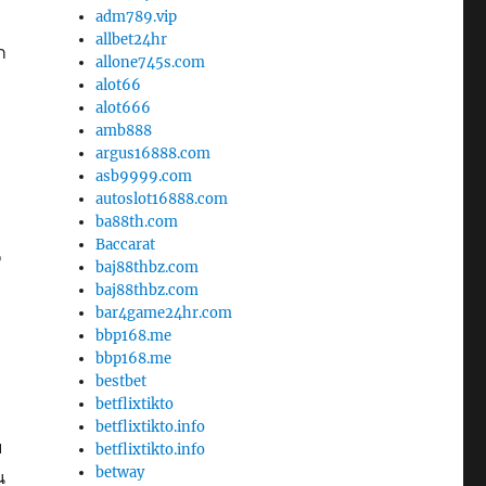
adm789.vip
allbet24hr
ก
allone745s.com
alot66
alot666
amb888
argus16888.com
า
asb9999.com
autoslot16888.com
ba88th.com
Baccarat
ี
baj88thbz.com
baj88thbz.com
bar4game24hr.com
bbp168.me
bbp168.me
bestbet
betflixtikto
betflixtikto.info
บ
betflixtikto.info
betway
น