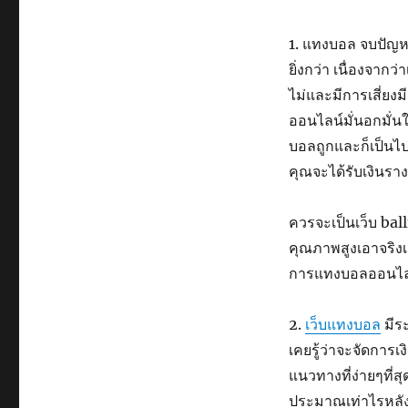
1. แทงบอล จบปัญหา
ยิ่งกว่า เนื่องจาก
ไม่และมีการเสี่ย
ออนไลน์มั่นอกมั่นใ
บอลถูกและก็เป็นไปต
คุณจะได้รับเงินราง
ควรจะเป็นเว็บ ball
คุณภาพสูงเอาจริง
การแทงบอลออนไลน์
2.
เว็บแทงบอล
มีระ
เคยรู้ว่าจะจัดการ
แนวทางที่ง่ายๆที่ส
ประมาณเท่าไรหลังจ