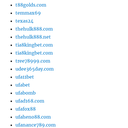
t88golds.com
temmax69
texas24
thehulk888.com
thehulk888.net
tia8kingbet.com
tia8kingbet.com
tree78999.com
udee365day.com
ufa11bet
ufabet
ufabomb
ufad168.com
ufafox88
ufaheno88.com
ufanance789.com