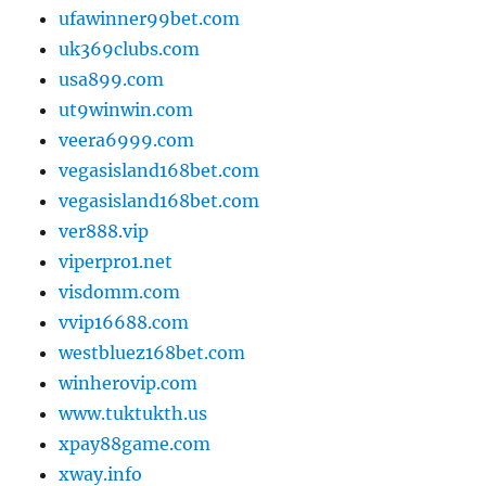
ufawinner99bet.com
uk369clubs.com
usa899.com
ut9winwin.com
veera6999.com
vegasisland168bet.com
vegasisland168bet.com
ver888.vip
viperpro1.net
visdomm.com
vvip16688.com
westbluez168bet.com
winherovip.com
www.tuktukth.us
xpay88game.com
xway.info