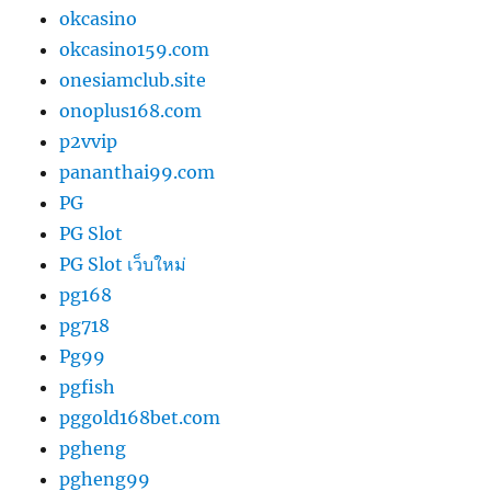
okcasino
okcasino159.com
onesiamclub.site
onoplus168.com
p2vvip
pananthai99.com
PG
PG Slot
PG Slot เว็บใหม่
pg168
pg718
Pg99
pgfish
pggold168bet.com
pgheng
pgheng99