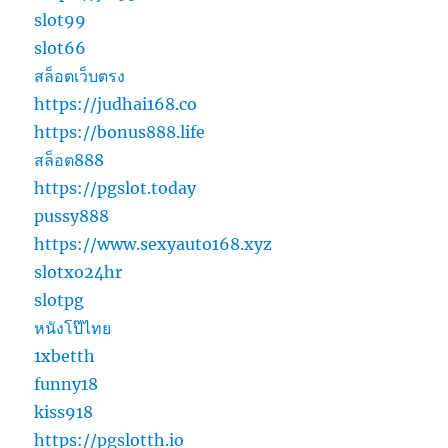
slot99
slot66
สล็อตเว็บตรง
https://judhai168.co
https://bonus888.life
สล็อต888
https://pgslot.today
pussy888
https://www.sexyauto168.xyz
slotxo24hr
slotpg
หนังโป๊ไทย
1xbetth
funny18
kiss918
https://pgslotth.io