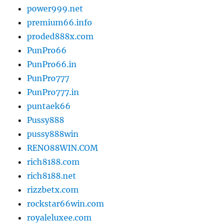
power999.net
premium66.info
proded888x.com
PunPro66
PunPro66.in
PunPro777
PunPro777.in
puntaek66
Pussy888
pussy888win
RENO88WIN.COM
rich8188.com
rich8188.net
rizzbetx.com
rockstar66win.com
royaleluxee.com