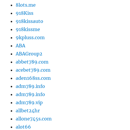
8lots.me
918Kiss
918kissauto
918kissme
9kpluss.com
ABA
ABAGroup2
abbet789.com
acebet789.com
aden168ss.com
adm789.info
adm789.info
adm789.vip
allbet24hr
allone745s.com
alot66