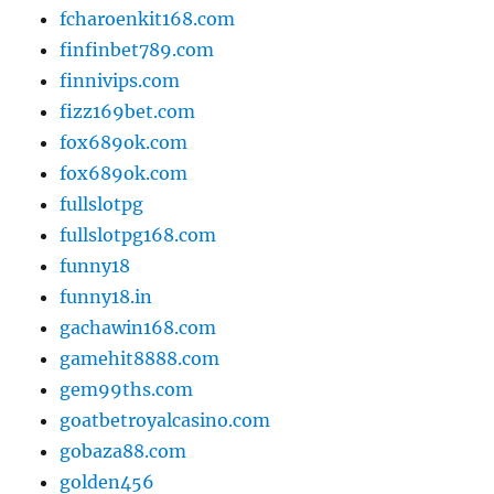
fcharoenkit168.com
finfinbet789.com
finnivips.com
fizz169bet.com
fox689ok.com
fox689ok.com
fullslotpg
fullslotpg168.com
funny18
funny18.in
gachawin168.com
gamehit8888.com
gem99ths.com
goatbetroyalcasino.com
gobaza88.com
golden456