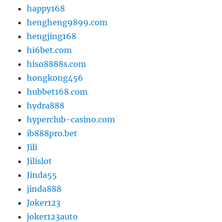
happy168
hengheng9899.com
hengjing168
hi6bet.com
hiso8888s.com
hongkong456
hubbet168.com
hydra888
hyperclub-casino.com
ib888pro.bet
Jili
Jilislot
Jinda55
jinda888
Joker123
joker123auto