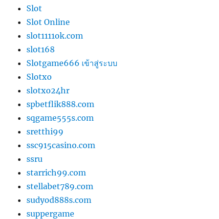
Slot
Slot Online
slot1111ok.com
slot168
Slotgame666 เข้าสู่ระบบ
Slotxo
slotxo24hr
spbetflik888.com
sqgame555s.com
sretthi99
ssc915casino.com
ssru
starrich99.com
stellabet789.com
sudyod888s.com
suppergame