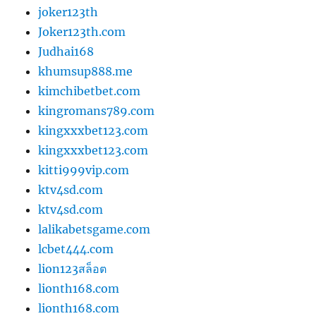
joker123th
Joker123th.com
Judhai168
khumsup888.me
kimchibetbet.com
kingromans789.com
kingxxxbet123.com
kingxxxbet123.com
kitti999vip.com
ktv4sd.com
ktv4sd.com
lalikabetsgame.com
lcbet444.com
lion123สล็อต
lionth168.com
lionth168.com