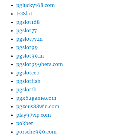
pglucky168.com
PGSlot
pgslot168
pgslot77
pgslot77.in
pgslot99
pgslot99.in
pgslot999bets.com
pgslotceo
pgslotfish
pgslotth
pgx62game.com
pgzeus88win.com
play97vip.com
pokbet
porsche999.com