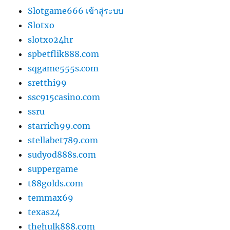
Slotgame666 เข้าสู่ระบบ
Slotxo
slotxo24hr
spbetflik888.com
sqgame555s.com
sretthi99
ssc915casino.com
ssru
starrich99.com
stellabet789.com
sudyod888s.com
suppergame
t88golds.com
temmax69
texas24
thehulk888.com