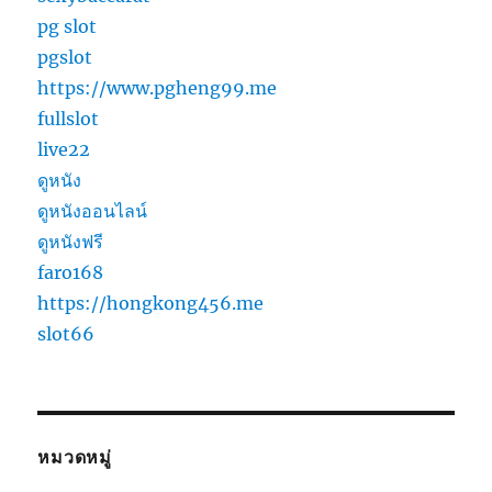
pg slot
pgslot
https://www.pgheng99.me
fullslot
live22
ดูหนัง
ดูหนังออนไลน์
ดูหนังฟรี
faro168
https://hongkong456.me
slot66
หมวดหมู่