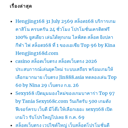
เรื่องล่าสุด
Hengjing168 31 July 2569 สล็อต168 บริการเกม
คาสิโน ครบครัน 24 ชั่วโมง โปรโมชั่นเครดิตฟรี
100% ยูสเดียว เล่นได้ทุกเกม ไลฟ์สด สล็อต ยิงปลา
กีฬา ไพ่ สล็อต168 ที่ 1 ของเอเชีย Top 96 by Kina
Hengjing168d.com
casino สล็อตเว็บตรง สล็อตเว็บตรง 2026
ประสบการณ์เล่นยุคใหม่ ระบบเสถียร พร้อมเกมให้
เลือกมากมาย เว็บตรง Jin888.asia ทดลองเล่น Top
60 by Nina 29 เว็บตรง ก.ย. 26
Sexy168 เปิดมุมมองใหม่ของเกมบาคาร่า Top 97
by Tania Sexy168c.com วันเกิดรับ 500 เกมดัง
ฟีเจอร์ครบ เว็บดี มีโต๊ะให้เลือกเยอะ sexy168 เปิด
เกมไว รับโปรใหญ่ไปเลย 8 ก.ค. 69
สล็อตเว็บตรง เวปไซต์ใหญ่ เว็บสล็อตโปรโมชั่นดี