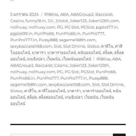
เขียน
หมวด
3 มกราคม 2024
918Kiss
,
ABA
,
ABAGroup2
,
Baccarat
,
เมื่อ
หมู่
Casino
,
funny18.in
,
Jili
,
Jilislot
,
Joker123
,
Joker123th.com
,
no1huay
,
no1huay.com
,
PG
,
PG Slot
,
PGSlot
,
pgslot77.in
,
pgslot99.in
,
PunPro66
,
PunPro66.in
,
PunPro777
,
PunPro777.in
,
Pussy888
,
sagame168th.com
,
sexybaccarat168.com
,
Slot
,
Slot Online
,
Slotxo
,
คาสิโน
,
คาสิ
โนออนไลน์
,
บาคาร่า
,
บาคาร่าออนไลน์
,
พนันออนไลน์
,
สล็อต
,
สล็อต
ป้าย
ออนไลน์
,
เกมยิงปลา
,
เว็บพนัน
,
เว็บพนันออนไลน์
918Kiss
,
ABA
,
กำกับ
ABAGroup2
,
Baccarat
,
Casino
,
Joker123
,
Joker123th
,
no1huay
,
no1huay.com
,
PG
,
PG Slot
,
PGSlot
,
PunPro66
,
PunPro66.in
,
PunPro777
,
PunPro777.in
,
Pussy888
,
sagame168th.com
,
sexybaccarat168.com
,
Slot
,
Slot Online
,
Slotxo
,
คาสิโน
,
คาสิโนออนไลน์
,
บาคาร่า
,
บาคาร่าออนไลน์
,
พนัน
ออนไลน์
,
สล็อต
,
สล็อตออนไลน์
,
เกมยิงปลา
,
เว็บพนัน
,
เว็บพนัน
ออนไลน์
ค้นห