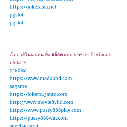
https://jokerasia.net
pgslot
pgslot
เว็บคาสิโนน่าเล่น ทั้ง
สล็อต
และ
บาคาร่า
ตึงจริงแตก
บ่อยมาก
918kiss
https://www.madoohd.com
sagame
https://joker123auto.com
http://www.movie87hd.com
https://www.pussy888play.com
https://pussy888win.com
sexybaccarat