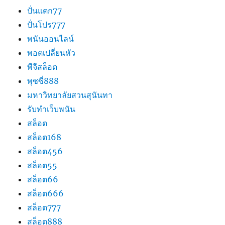
ปั่นแตก77
ปั่นโปร777
พนันออนไลน์
พอตเปลี่ยนหัว
พีจีสล็อต
พุซซี่888
มหาวิทยาลัยสวนสุนันทา
รับทำเว็บพนัน
สล็อต
สล็อต168
สล็อต456
สล็อต55
สล็อต66
สล็อต666
สล็อต777
สล็อต888