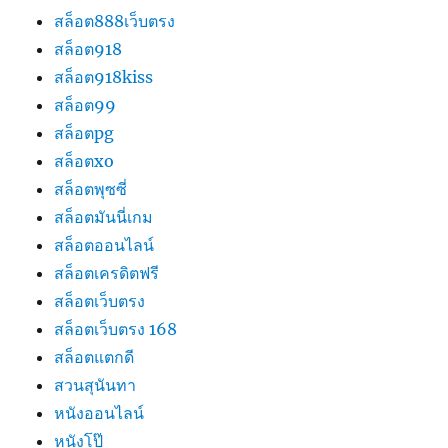
สล็อต888เว็บตรง
สล็อต918
สล็อต918kiss
สล็อต99
สล็อตpg
สล็อตxo
สล็อตพุซซี่
สล็อตมันนี่เกม
สล็อตออนไลน์
สล็อตเครดิตฟรี
สล็อตเว็บตรง
สล็อตเว็บตรง 168
สล็อตแตกดี
สวนสุนันทา
หนังออนไลน์
หนังโป๊