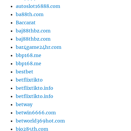
autoslot16888.com
ba88th.com
Baccarat
baj88thbz.com
baj88thbz.com
bar4game24hr.com
bbp168.me
bbp168.me
bestbet
betflixtikto
betflixtikto.info
betflixtikto.info
betway
betwin6666.com
betworld369hot.com
bio285th.com