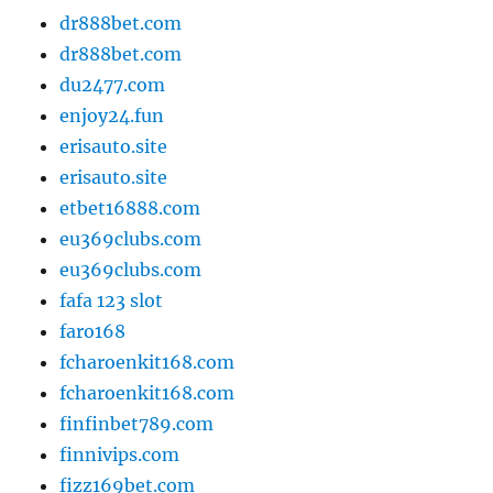
dr888bet.com
dr888bet.com
du2477.com
enjoy24.fun
erisauto.site
erisauto.site
etbet16888.com
eu369clubs.com
eu369clubs.com
fafa 123 slot
faro168
fcharoenkit168.com
fcharoenkit168.com
finfinbet789.com
finnivips.com
fizz169bet.com