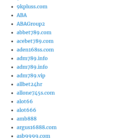
9kpluss.com
ABA
ABAGroup2
abbet789.com
acebet789.com
aden168ss.com
adm789.info
adm789.info
adm789.vip
allbet24hr
allone745s.com
alot66
alot666
amb888
argus16888.com
asb9999.com