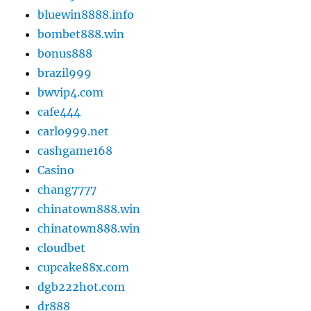
bluewin8888.info
bombet888.win
bonus888
brazil999
bwvip4.com
cafe444
carlo999.net
cashgame168
Casino
chang7777
chinatown888.win
chinatown888.win
cloudbet
cupcake88x.com
dgb222hot.com
dr888