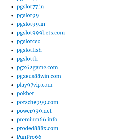
pgslot77.in
pgslot99
pgslot99.in
pgslot999bets.com
pgslotceo
pgslotfish
pgslotth
pgx62game.com
pgzeus88win.com
play97vip.com
pokbet
porsche999.com
power999.net
premium66.info
proded888x.com
PunPro66