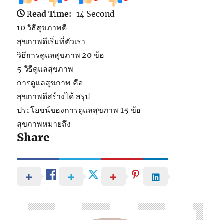
Read Time:
14 Second
10 วิธีสุขภาพดี
สุขภาพดีเริ่มที่ตัวเรา
วิธีการดูแลสุขภาพ 20 ข้อ
5 วิธีดูแลสุขภาพ
การดูแลสุขภาพ คือ
สุขภาพดีสร้างได้ สรุป
ประโยชน์ของการดูแลสุขภาพ 15 ข้อ
สุขภาพหมายถึง
Share