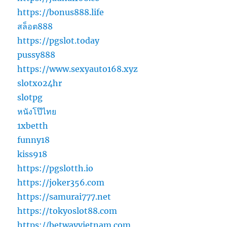
https://bonus888.life
สล็อต888
https://pgslot.today
pussy888
https://www.sexyauto168.xyz
slotxo24hr
slotpg
หนังโป๊ไทย
1xbetth
funny18
kiss918
https://pgslotth.io
https://joker356.com
https://samurai777.net
https://tokyoslot88.com
https://betwayvietnam.com