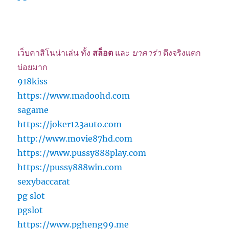
เว็บคาสิโนน่าเล่น ทั้ง
สล็อต
และ
บาคาร่า
ตึงจริงแตก
บ่อยมาก
918kiss
https://www.madoohd.com
sagame
https://joker123auto.com
http://www.movie87hd.com
https://www.pussy888play.com
https://pussy888win.com
sexybaccarat
pg slot
pgslot
https://www.pgheng99.me