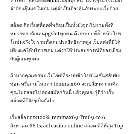
จำต้องลุ้นแค่ในเกม แต่จำเป็นต้องลุ้นกับระบบเว็บด้วย
สล็อต คือเว็บสล็อตที่พร้อมเป็นทั้งยังจุดเริ่มรวมทั้งที่
หมายของนักเล่นpgslotทุกคน ด้วยระบบที่ล้ำหน้า โปร
โมชั่นจริงใจ รวมทั้งเกมประสิทธิภาพสูง เว็บแห่งนี้มิได้
เพียงแค่ให้บริการเกม แต่ว่าให้ประสบการณ์ที่ยอดเยี่ยม
กับผู้เล่นทุกคน
ถ้าหากคุณเคยพบเว็บไซต์ที่ระบบช้า โปรโมชั่นสลับซับ
ซ้อน หรือเกมไม่แตก temmax69 จะเปลี่ยนความคิด
คุณไปตลอดไป ลองสมัครวันนี้ แล้วคุณจะรู้ดีว่า เว็บ
สล็อตที่ดีจังๆเป็นยังไง
เว็บสล็อตตรง100% temmax69 Tm69.co 6
สิงหาคม 68 Israel casino online สล็อต ที่ดีที่สุด Top
12