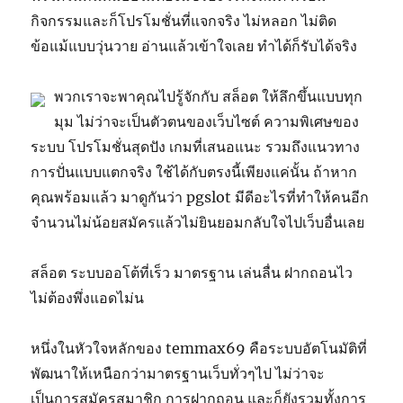
กิจกรรมและก็โปรโมชั่นที่แจกจริง ไม่หลอก ไม่ติด
ข้อแม้แบบวุ่นวาย อ่านแล้วเข้าใจเลย ทำได้ก็รับได้จริง
พวกเราจะพาคุณไปรู้จักกับ สล็อต ให้ลึกขึ้นแบบทุก
มุม ไม่ว่าจะเป็นตัวตนของเว็บไซต์ ความพิเศษของ
ระบบ โปรโมชั่นสุดปัง เกมที่เสนอแนะ รวมถึงแนวทาง
การปั่นแบบแตกจริง ใช้ได้กับตรงนี้เพียงแค่นั้น ถ้าหาก
คุณพร้อมแล้ว มาดูกันว่า pgslot มีดีอะไรที่ทำให้คนอีก
จำนวนไม่น้อยสมัครแล้วไม่ยินยอมกลับใจไปเว็บอื่นเลย
สล็อต ระบบออโต้ที่เร็ว มาตรฐาน เล่นลื่น ฝากถอนไว
ไม่ต้องพึ่งแอดไม่น
หนึ่งในหัวใจหลักของ temmax69 คือระบบอัตโนมัติที่
พัฒนาให้เหนือกว่ามาตรฐานเว็บทั่วๆไป ไม่ว่าจะ
เป็นการสมัครสมาชิก การฝากถอน และก็ยังรวมทั้งการ