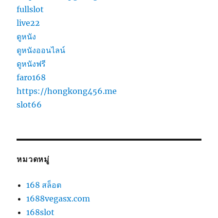
fullslot
live22
ดูหนัง
ดูหนังออนไลน์
ดูหนังฟรี
faro168
https://hongkong456.me
slot66
หมวดหมู่
168 สล็อต
1688vegasx.com
168slot