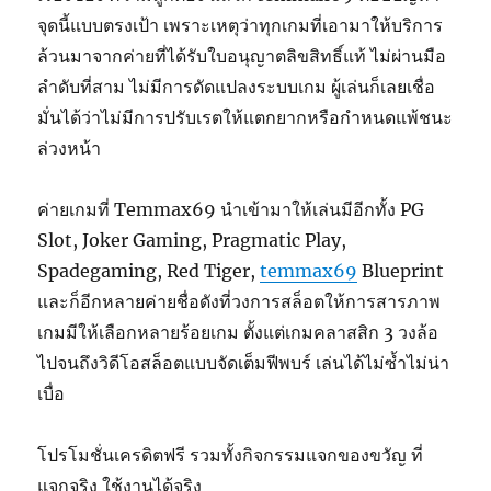
จุดนี้แบบตรงเป้า เพราะเหตุว่าทุกเกมที่เอามาให้บริการ
ล้วนมาจากค่ายที่ได้รับใบอนุญาตลิขสิทธิ์แท้ ไม่ผ่านมือ
ลำดับที่สาม ไม่มีการดัดแปลงระบบเกม ผู้เล่นก็เลยเชื่อ
มั่นได้ว่าไม่มีการปรับเรตให้แตกยากหรือกำหนดแพ้ชนะ
ล่วงหน้า
ค่ายเกมที่ Temmax69 นำเข้ามาให้เล่นมีอีกทั้ง PG
Slot, Joker Gaming, Pragmatic Play,
Spadegaming, Red Tiger,
temmax69
Blueprint
และก็อีกหลายค่ายชื่อดังที่วงการสล็อตให้การสารภาพ
เกมมีให้เลือกหลายร้อยเกม ตั้งแต่เกมคลาสสิก 3 วงล้อ
ไปจนถึงวิดีโอสล็อตแบบจัดเต็มฟีพบร์ เล่นได้ไม่ซ้ำไม่น่า
เบื่อ
โปรโมชั่นเครดิตฟรี รวมทั้งกิจกรรมแจกของขวัญ ที่
แจกจริง ใช้งานได้จริง