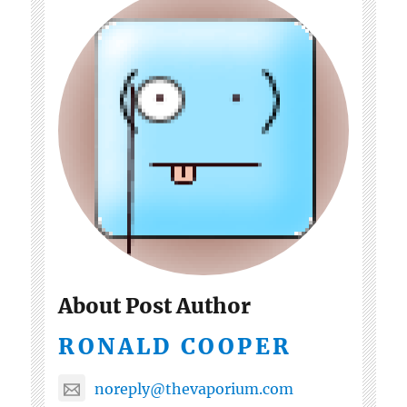
About Post Author
RONALD COOPER
noreply@thevaporium.com