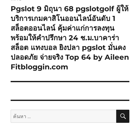
Pgslot 9 มิถุนา 68 pgslotgolf ผู้ให้
เรื่อง
ต่อ
บริการเกมคาสิโนออนไลน์อันดับ 1
ไป:
สล็อตออนไลน์ คุ้มค่าแก่การลงทุน
พร้อมให้คำปรึกษา 24 ช.ม.บาคาร่า
สล็อต แทงบอล ยิงปลา pgslot มั่นคง
ปลอดภัย จ่ายจริง Top 64 by Aileen
Fitbloggin.com
ค้นห
ค้นหา: