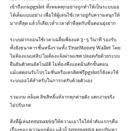
เข้าถึงเกมpgslot ทั้งหมดทุกอย่างถูกทำให้เป็นระบบออ
โต้เต็มแบบอย่าง เพื่อให้ผู้เล่นใช้เวลาอยู่กับความสนุกให้
มากที่สุด แล้วก็เสียเวล่ำเวลาต่ำที่สุดกับขั้นตอนยุ่งยาก
ระบบฝากถอนใช้เวลาเฉลี่ยเพียงแต่ 3-5 วินาที รองรับ
ทั้งยังธนาคารชั้นหนึ่งรวมทั้ง TrueMoney Wallet โดย
ไม่ต้องแนบสลิป ไม่ต้องแจ้งผ่านแชต ปลอดภัยด้วยระบบ
ยืนยันตัวตนอัตโนมัติ ไม่ต้องพึ่งแอดมินสักขั้นตอน
แม้แต่ตอนรับโปรโมชั่นหรือเครดิตฟรีpgslotก็ยังคงใช้
ระบบออโต้สำหรับในการกดรับด้วยตัวเอง
รวมเกม สล็อต ลิขสิทธิ์แท้จากทุกค่ายดัง แตกง่ายจริง
ไม่ปรับเรต
สิ่งที่ผู้เล่นtemmax69ให้ความเอาใจใส่ลำดับแรกๆคือ
เรื่องของ ความถูกต้อง แล้วก็ temmax69 ตอบปัญหา