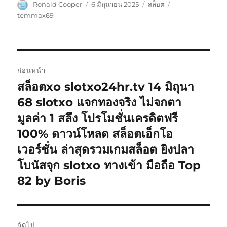
ผู้
เขียน
หมวด
ป้าย
Ronald Cooper
6 มิถุนายน 2025
สล็อต
เขียน
เมื่อ
หมู่
กำกับ
temmax69
แนะแนว
ก่อนหน้า
เรื่อง
สล็อตxo slotxo24hr.tv 14 มิถุนา
เรื่อง
ก่อน
68 slotxo แจกทองจริง ไม่จกตา
หน้า:
มูลค่า 1 สลึง โปรโมชั่นเครดิตฟรี
100% ดาวน์โหลด สล็อตเอ็กโอ
เวอร์ชั่น ล่าสุดรวมเกมสล็อต ยิงปลา
โบนัสจุก slotxo ทางเข้า มือถือ Top
82 by Boris
ถัดไป