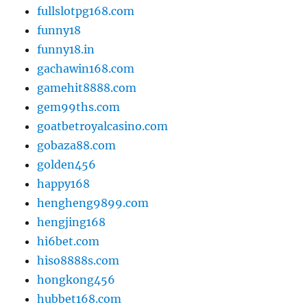
fullslotpg168.com
funny18
funny18.in
gachawin168.com
gamehit8888.com
gem99ths.com
goatbetroyalcasino.com
gobaza88.com
golden456
happy168
hengheng9899.com
hengjing168
hi6bet.com
hiso8888s.com
hongkong456
hubbet168.com