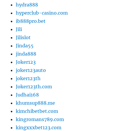
hydra888
hyperclub-casino.com
ib888pro.bet
Jili
Jilislot
Jinda55
jinda888
Joker123
joker123auto
joker123th
Joker123th.com
Judhai168
khumsup888.me
kimchibetbet.com
kingromans789.com
kingxxxbet123.com