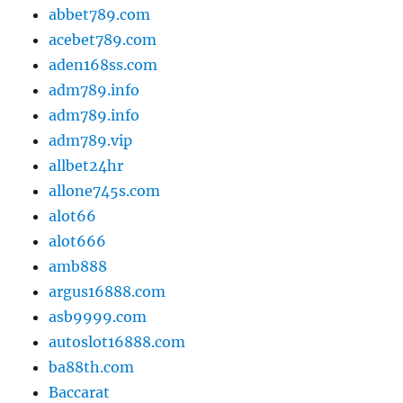
abbet789.com
acebet789.com
aden168ss.com
adm789.info
adm789.info
adm789.vip
allbet24hr
allone745s.com
alot66
alot666
amb888
argus16888.com
asb9999.com
autoslot16888.com
ba88th.com
Baccarat