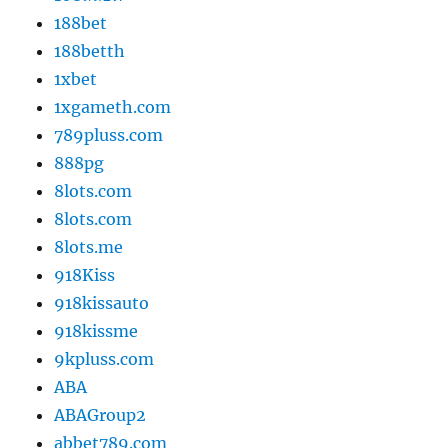
188bet
188betth
1xbet
1xgameth.com
789pluss.com
888pg
8lots.com
8lots.com
8lots.me
918Kiss
918kissauto
918kissme
9kpluss.com
ABA
ABAGroup2
abbet789.com