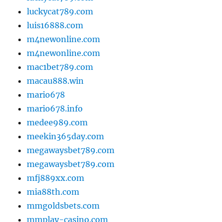
luckycat789.com
luis16888.com
m4newonline.com
m4newonline.com
mac1bet789.com
macau888.win
mario678
mario678.info
medee989.com
meekin365day.com
megawaysbet789.com
megawaysbet789.com
mfj889xx.com
mia88th.com
mmgoldsbets.com
mmplay-casino.com