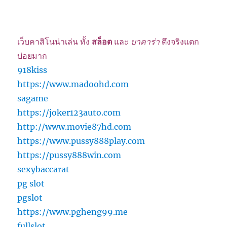
เว็บคาสิโนน่าเล่น ทั้ง
สล็อต
และ
บาคาร่า
ตึงจริงแตก
บ่อยมาก
918kiss
https://www.madoohd.com
sagame
https://joker123auto.com
http://www.movie87hd.com
https://www.pussy888play.com
https://pussy888win.com
sexybaccarat
pg slot
pgslot
https://www.pgheng99.me
fullslot