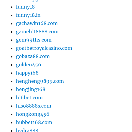
funny18
funny18.in
gachawin168.com
gamehit8888.com
gem99ths.com
goatbetroyalcasino.com
gobaza88.com
golden456
happy168
hengheng9899.com
hengjing168
hi6bet.com
hiso8888s.com
hongkong456
hubbet168.com
hydra888