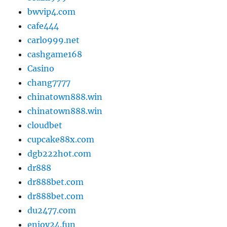
bwvip4.com
cafe444
carlo999.net
cashgame168
Casino
chang7777
chinatown888.win
chinatown888.win
cloudbet
cupcake88x.com
dgb222hot.com
dr888
dr888bet.com
dr888bet.com
du2477.com
enjoy24.fun