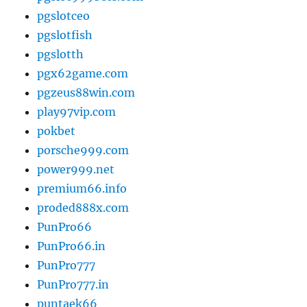
pgslotceo
pgslotfish
pgslotth
pgx62game.com
pgzeus88win.com
play97vip.com
pokbet
porsche999.com
power999.net
premium66.info
proded888x.com
PunPro66
PunPro66.in
PunPro777
PunPro777.in
puntaek66