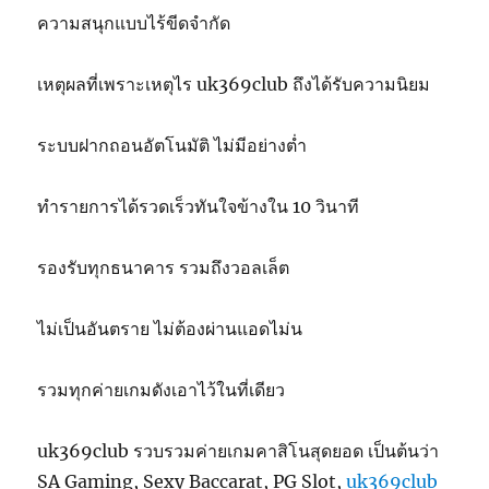
ความสนุกแบบไร้ขีดจำกัด
เหตุผลที่เพราะเหตุไร uk369club ถึงได้รับความนิยม
ระบบฝากถอนอัตโนมัติ ไม่มีอย่างต่ำ
ทำรายการได้รวดเร็วทันใจข้างใน 10 วินาที
รองรับทุกธนาคาร รวมถึงวอลเล็ต
ไม่เป็นอันตราย ไม่ต้องผ่านแอดไม่น
รวมทุกค่ายเกมดังเอาไว้ในที่เดียว
uk369club รวบรวมค่ายเกมคาสิโนสุดยอด เป็นต้นว่า
SA Gaming, Sexy Baccarat, PG Slot,
uk369club