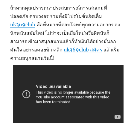
ถ้าหากคุณปรารถนาประสบการณ์การเล่นเกมที่
ปลอดภัย ครบวงจร รวมทั้งมีโปรโมชั่นจัดเต็ม
uk369club
คือที่หมายที่ตอบโจทย์ทุกความอยากของ
นักพนันสมัยใหม่ ไม่ว่าจะเป็นมือใหม่หรือผีพนันก็
สามารถเข้ามาสนุกสนานแล้วก็ทำเงินได้อย่างมั่นอก
มั่นใจ อย่ารอคอยช้า คลิก
uk369club สมัคร
แล้วเริ่ม
ความสนุกสนานวันนี้!