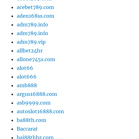
acebet789.com
aden168ss.com
adm789.info
adm789.info
adm789.vip
allbet24hr
allone745s.com
alot66
alot666
amb888
argus16888.com
asb9999.com
autoslot16888.com
ba88th.com
Baccarat
baj88thbz.com