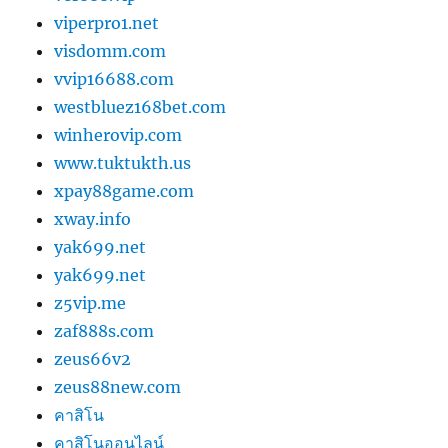
viperpro1.net
visdomm.com
vvip16688.com
westbluez168bet.com
winherovip.com
www.tuktukth.us
xpay88game.com
xway.info
yak699.net
yak699.net
z5vip.me
zaf888s.com
zeus66v2
zeus88new.com
คาสิโน
คาสิโนออนไลน์