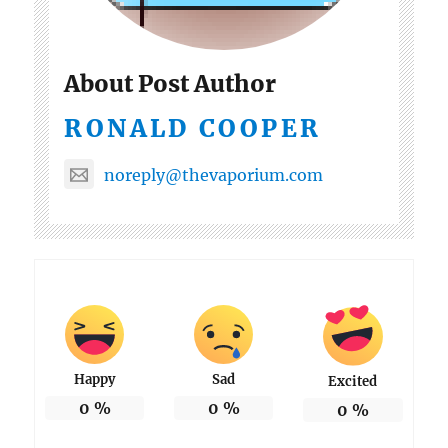
About Post Author
RONALD COOPER
noreply@thevaporium.com
Happy
Sad
Excited
0
%
0
%
0
%