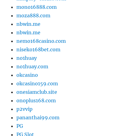
mono16888.com
moza888.com
nbwin.me
nbwin.me
nemo168casino.com
niseko168bet.com
no1huay
no1huay.com
okcasino
okcasino159.com
onesiamclub.site
onoplus168.com
p2vvip
pananthai99.com
PG
PG Slot