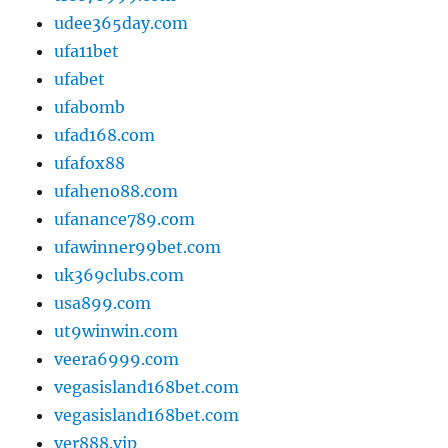
udee365day.com
ufa11bet
ufabet
ufabomb
ufad168.com
ufafox88
ufaheno88.com
ufanance789.com
ufawinner99bet.com
uk369clubs.com
usa899.com
ut9winwin.com
veera6999.com
vegasisland168bet.com
vegasisland168bet.com
ver888.vip