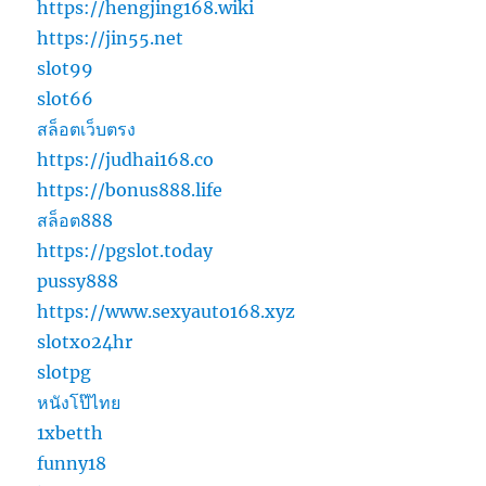
https://hengjing168.wiki
https://jin55.net
slot99
slot66
สล็อตเว็บตรง
https://judhai168.co
https://bonus888.life
สล็อต888
https://pgslot.today
pussy888
https://www.sexyauto168.xyz
slotxo24hr
slotpg
หนังโป๊ไทย
1xbetth
funny18