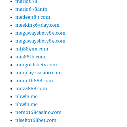
mario678
mario678.info
medee989.com
meekin365day.com
megawaysbet789.com
megawaysbet789.com
mfj889xx.com
mia88th.com
mmgoldsbets.com
mmplay-casino.com
mono16888.com
moza888.com
nbwin.me
nbwin.me
nemo168casino.com
niseko168bet.com