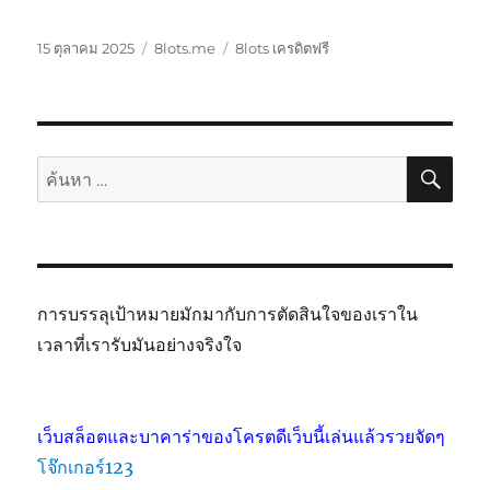
เขียน
หมวด
ป้าย
15 ตุลาคม 2025
8lots.me
8lots เครดิตฟรี
เมื่อ
หมู่
กำกับ
ค้นห
ค้นหา:
การบรรลุเป้าหมายมักมากับการตัดสินใจของเราใน
เวลาที่เรารับมันอย่างจริงใจ
เว็บสล็อตและบาคาร่าของโครตดีเว็บนี้เล่นแล้วรวยจัดๆ
โจ๊กเกอร์123