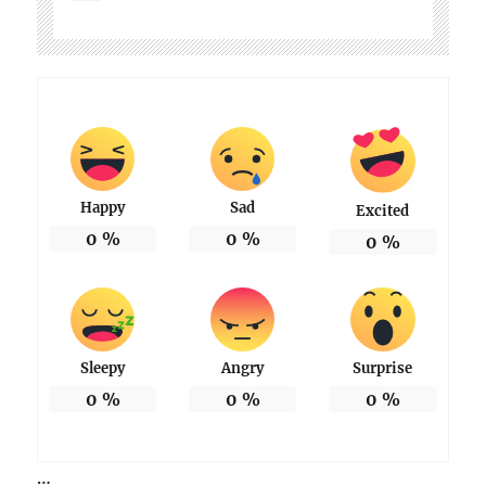
Happy
Sad
Excited
0
%
0
%
0
%
Sleepy
Angry
Surprise
0
%
0
%
0
%
…