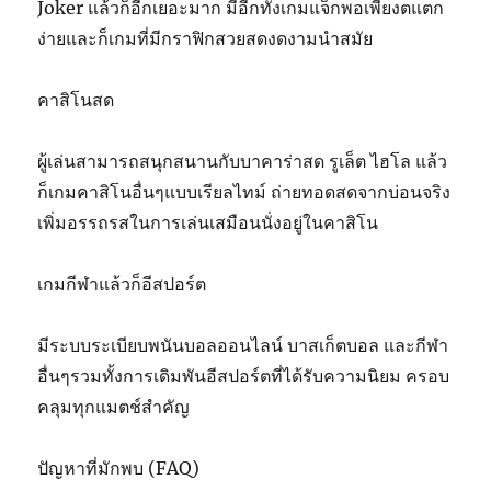
Joker แล้วก็อีกเยอะมาก มีอีกทั้งเกมแจ็กพอเพียงตแตก
ง่ายและก็เกมที่มีกราฟิกสวยสดงดงามนำสมัย
คาสิโนสด
ผู้เล่นสามารถสนุกสนานกับบาคาร่าสด รูเล็ต ไฮโล แล้ว
ก็เกมคาสิโนอื่นๆแบบเรียลไทม์ ถ่ายทอดสดจากบ่อนจริง
เพิ่มอรรถรสในการเล่นเสมือนนั่งอยู่ในคาสิโน
เกมกีฬาแล้วก็อีสปอร์ต
มีระบบระเบียบพนันบอลออนไลน์ บาสเก็ตบอล และกีฬา
อื่นๆรวมทั้งการเดิมพันอีสปอร์ตที่ได้รับความนิยม ครอบ
คลุมทุกแมตช์สำคัญ
ปัญหาที่มักพบ (FAQ)