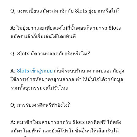
Q: ลงทะเบียนสมัครสมาชิกกับ 8lots ยุ่งยากหรือไม่?
A: ไม่ยุ่งยากเลย เพียงแค่ไม่กี่ขั้นตอนก็สามารถ 8lots
สมัคร แล้วก็เริ่มเล่นได้โดยทันที
Q: 8lots มีความปลอดภัยจริงหรือไม่?
A:
8lots เข้าสู่ระบบ
เว็บมีระบบรักษาความปลอดภัยสูง
ใช้การเข้ารหัสมาตรฐานสากล ทำให้มั่นใจได้ว่าข้อมูล
รวมทั้งธุรกรรมจะไม่รั่วไหล
Q: การรับเครดิตฟรีทำยังไง?
A: สมาชิกใหม่สามารถกดรับ 8lots เครดิตฟรี ได้หลัง
สมัครโดยทันที และยังมีโปรโมชั่นอื่นๆให้เลือกรับได้