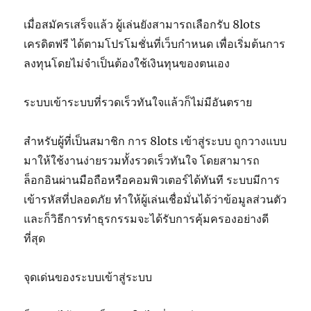
เมื่อสมัครเสร็จแล้ว ผู้เล่นยังสามารถเลือกรับ 8lots
เครดิตฟรี ได้ตามโปรโมชั่นที่เว็บกำหนด เพื่อเริ่มต้นการ
ลงทุนโดยไม่จำเป็นต้องใช้เงินทุนของตนเอง
ระบบเข้าระบบที่รวดเร็วทันใจแล้วก็ไม่มีอันตราย
สำหรับผู้ที่เป็นสมาชิก การ 8lots เข้าสู่ระบบ ถูกวางแบบ
มาให้ใช้งานง่ายรวมทั้งรวดเร็วทันใจ โดยสามารถ
ล็อกอินผ่านมือถือหรือคอมพิวเตอร์ได้ทันที ระบบมีการ
เข้ารหัสที่ปลอดภัย ทำให้ผู้เล่นเชื่อมั่นได้ว่าข้อมูลส่วนตัว
และก็วิธีการทำธุรกรรมจะได้รับการคุ้มครองอย่างดี
ที่สุด
จุดเด่นของระบบเข้าสู่ระบบ