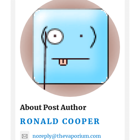
About Post Author
RONALD COOPER
noreply@thevaporium.com