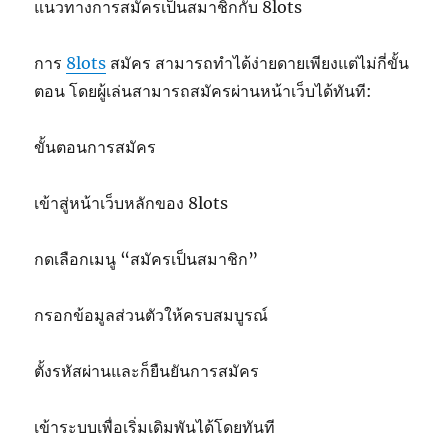
แนวทางการสมัครเป็นสมาชิกกับ 8lots
การ
8lots
สมัคร สามารถทำได้ง่ายดายเพียงแต่ไม่กี่ขั้น
ตอน โดยผู้เล่นสามารถสมัครผ่านหน้าเว็บได้ทันที:
ขั้นตอนการสมัคร
เข้าสู่หน้าเว็บหลักของ 8lots
กดเลือกเมนู “สมัครเป็นสมาชิก”
กรอกข้อมูลส่วนตัวให้ครบสมบูรณ์
ตั้งรหัสผ่านและก็ยืนยันการสมัคร
เข้าระบบเพื่อเริ่มเดิมพันได้โดยทันที