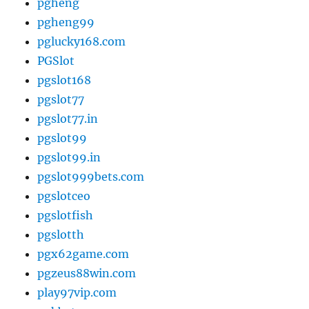
pgheng
pgheng99
pglucky168.com
PGSlot
pgslot168
pgslot77
pgslot77.in
pgslot99
pgslot99.in
pgslot999bets.com
pgslotceo
pgslotfish
pgslotth
pgx62game.com
pgzeus88win.com
play97vip.com