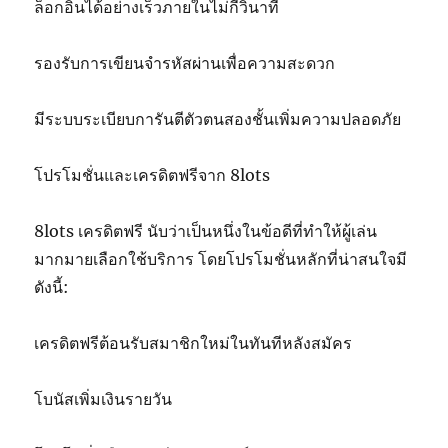
ล็อกอินได้อย่างเร็วภายในไม่กี่วินาที
รองรับการเขียนจำรหัสผ่านเพื่อความสะดวก
มีระบบระเบียบการันตีตัวตนสองชั้นเพิ่มความปลอดภัย
โปรโมชั่นและเครดิตฟรีจาก 8lots
8lots เครดิตฟรี นับว่าเป็นหนึ่งในข้อดีที่ทำให้ผู้เล่น
มากมายเลือกใช้บริการ โดยโปรโมชั่นหลักที่น่าสนใจมี
ดังนี้:
เครดิตฟรีต้อนรับสมาชิกใหม่ในทันทีหลังสมัคร
โบนัสเพิ่มเงินรายวัน