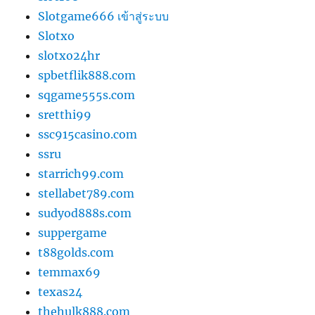
Slotgame666 เข้าสู่ระบบ
Slotxo
slotxo24hr
spbetflik888.com
sqgame555s.com
sretthi99
ssc915casino.com
ssru
starrich99.com
stellabet789.com
sudyod888s.com
suppergame
t88golds.com
temmax69
texas24
thehulk888.com