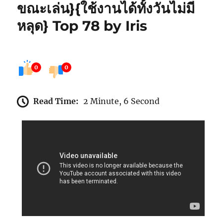
ขณะเล่น}{ใช้งานได้ทั้งวันไม่มี
หลุด} Top 78 by Iris
0
0
Read Time:
2 Minute, 6 Second