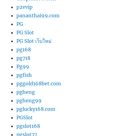
p2vvip
pananthai99.com
PG
PG Slot
PG Slot เว็บใหม่
pg168
pg718
Pg99
pgfish
pggold168bet.com
pgheng
pgheng99
pglucky168.com
PGSlot
pgslot168
pgslot77