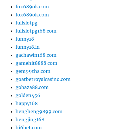
fox689ok.com
fox689ok.com
fullslotpg
fullslotpg168.com
funny18
funny18.in
gachawin168.com
gamehit8888.com
gem99ths.com
goatbetroyalcasino.com
gobaza88.com
golden456
happy168
hengheng9899.com
hengjing168
hi6bet.com