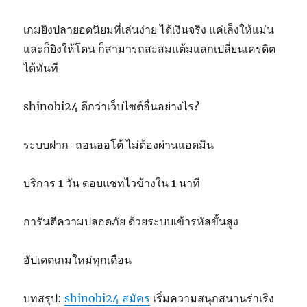
เกมยิงปลายอดนิยมที่เล่นง่าย ได้เงินจริง แค่เล็งให้แม่น
และก็ยิงให้โดน ก็สามารถสะสมแต้มแลกเปลี่ยนเครดิต
ได้ทันที
shinobi24 ดีกว่าเว็บไซต์อื่นอย่างไร?
ระบบฝาก-ถอนออโต้ ไม่ต้องผ่านแอดมิน
บริการ 1 วัน ตอบแชทไวข้างใน 1 นาที
การันตีความปลอดภัย ด้วยระบบเข้ารหัสขั้นสูง
อัปเดตเกมใหม่ทุกเดือน
บทสรุป:
shinobi24 สมัคร
เริ่มความสนุกสนานร่าเริง