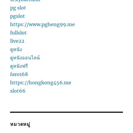
pg slot
pgslot
https://www.pgheng99.me
fullslot
live22
ดูหนัง
ดูหนังออนไลน์
ดูหนังฟรี
faro168
https://hongkong456.me
slot66
หมวดหมู่