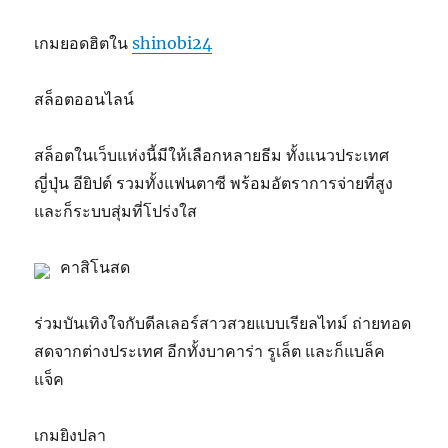
เกมยอดฮิตใน
shinobi24
สล็อตออนไลน์
สล็อตในเว็บแห่งนี้มีให้เลือกหลายธีม ทั้งแนวประเทศ
ญี่ปุ่น อียิปต์ รวมทั้งแฟนตาซี พร้อมอัตราการจ่ายที่สูง
และก็ระบบสุ่มที่โปร่งใส
คาสิโนสด
ร่วมบันเทิงใจกับดีลเลอร์สาวสวยแบบเรียลไทม์ ถ่ายทอด
สดจากต่างประเทศ อีกทั้งบาคาร่า รูเล็ต และก็แบล็ค
แจ็ค
เกมยิงปลา