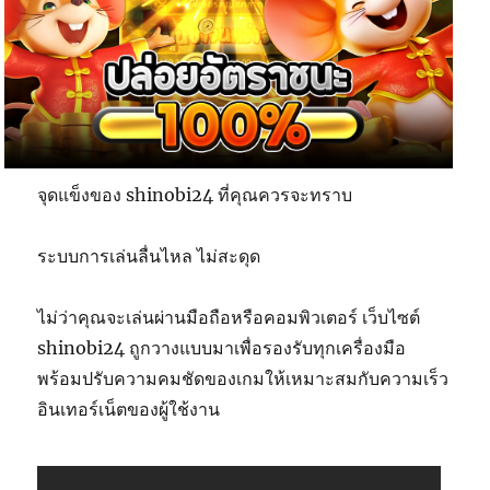
จุดแข็งของ shinobi24 ที่คุณควรจะทราบ
ระบบการเล่นลื่นไหล ไม่สะดุด
ไม่ว่าคุณจะเล่นผ่านมือถือหรือคอมพิวเตอร์ เว็บไซต์
shinobi24 ถูกวางแบบมาเพื่อรองรับทุกเครื่องมือ
พร้อมปรับความคมชัดของเกมให้เหมาะสมกับความเร็ว
อินเทอร์เน็ตของผู้ใช้งาน