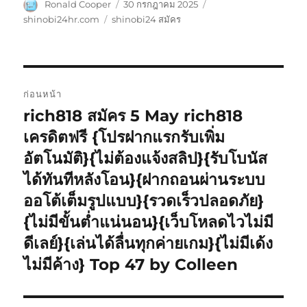
ผู้
เขียน
หมวด
Ronald Cooper
30 กรกฎาคม 2025
เขียน
เมื่อ
หมู่
ป้าย
shinobi24hr.com
shinobi24 สมัคร
กำกับ
แนะแนว
ก่อนหน้า
เรื่อง
rich818 สมัคร 5 May rich818
เรื่อง
ก่อน
เครดิตฟรี {โปรฝากแรกรับเพิ่ม
หน้า:
อัตโนมัติ}{ไม่ต้องแจ้งสลิป}{รับโบนัส
ได้ทันทีหลังโอน}{ฝากถอนผ่านระบบ
ออโต้เต็มรูปแบบ}{รวดเร็วปลอดภัย}
{ไม่มีขั้นต่ำแน่นอน}{เว็บโหลดไวไม่มี
ดีเลย์}{เล่นได้ลื่นทุกค่ายเกม}{ไม่มีเด้ง
ไม่มีค้าง} Top 47 by Colleen