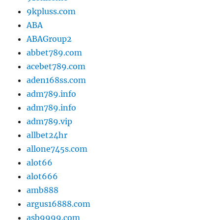
9kpluss.com
ABA
ABAGroup2
abbet789.com
acebet789.com
aden168ss.com
adm789.info
adm789.info
adm789.vip
allbet24hr
allone745s.com
alot66
alot666
amb888
argus16888.com
asb9999.com