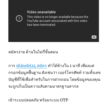
สมัครง่าย ด้านในไม่กี่ขั้นตอน
การ
shinobi24 สมัคร
ทำได้ข้างใน 1 นาที เพียงแค่
กรอกข้อมูลพื้นฐาน ดังเช่นว่า เบอร์โทรศัพท์ รวมทั้งเลข
บัญชีที่ใช้เพื่อสำหรับในการฝากถอน โดยข้อมูลของคุณ
จะถูกเก็บเป็นความลับตามมาตรฐานสากล
เข้าระบบปลอดภัย พร้อมระบบ OTP