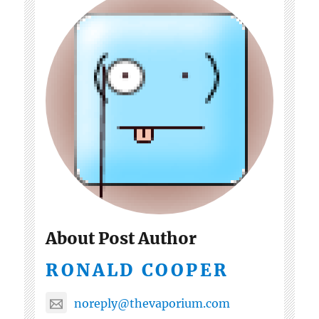
About Post Author
RONALD COOPER
noreply@thevaporium.com