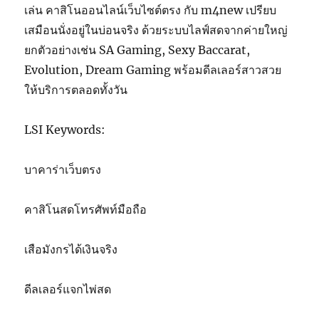
เล่น คาสิโนออนไลน์เว็บไซต์ตรง กับ m4new เปรียบ
เสมือนนั่งอยู่ในบ่อนจริง ด้วยระบบไลฟ์สดจากค่ายใหญ่
ยกตัวอย่างเช่น SA Gaming, Sexy Baccarat,
Evolution, Dream Gaming พร้อมดีลเลอร์สาวสวย
ให้บริการตลอดทั้งวัน
LSI Keywords:
บาคาร่าเว็บตรง
คาสิโนสดโทรศัพท์มือถือ
เสือมังกรได้เงินจริง
ดีลเลอร์แจกไพ่สด