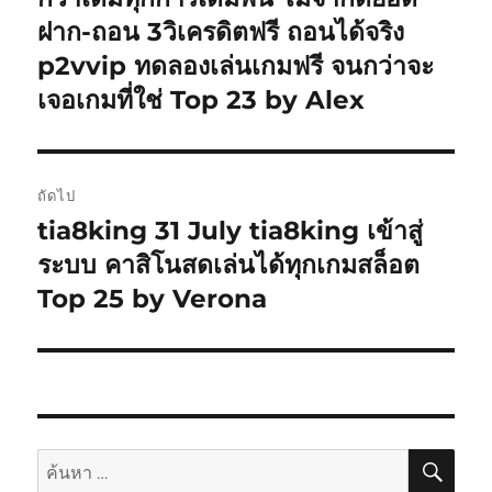
ฝาก-ถอน 3วิเครดิตฟรี ถอนได้จริง
p2vvip ทดลองเล่นเกมฟรี จนกว่าจะ
เจอเกมที่ใช่ Top 23 by Alex
ถัดไป
tia8king 31 July tia8king เข้าสู่
เรื่อง
ต่อ
ระบบ คาสิโนสดเล่นได้ทุกเกมสล็อต
ไป:
Top 25 by Verona
ค้นห
ค้นหา: