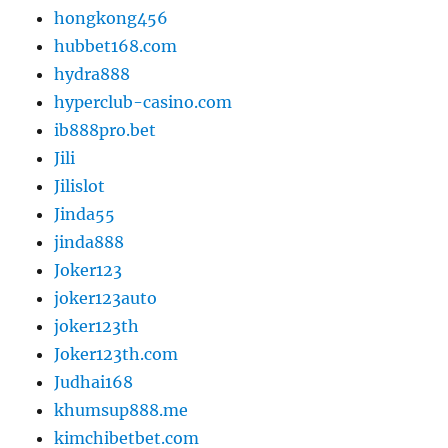
hongkong456
hubbet168.com
hydra888
hyperclub-casino.com
ib888pro.bet
Jili
Jilislot
Jinda55
jinda888
Joker123
joker123auto
joker123th
Joker123th.com
Judhai168
khumsup888.me
kimchibetbet.com