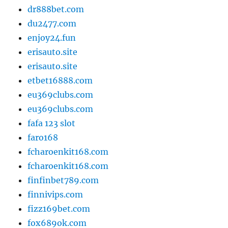
dr888bet.com
du2477.com
enjoy24.fun
erisauto.site
erisauto.site
etbet16888.com
eu369clubs.com
eu369clubs.com
fafa 123 slot
faro168
fcharoenkit168.com
fcharoenkit168.com
finfinbet789.com
finnivips.com
fizz169bet.com
fox689ok.com