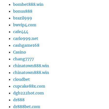
bombet888.win
bonus888
brazil999
bwvip4.com
cafe444
carlo999.net
cashgame168
Casino
chang7777
chinatown888.win
chinatown888.win
cloudbet
cupcake88x.com
dgb222hot.com
dr888
dr888bet.com