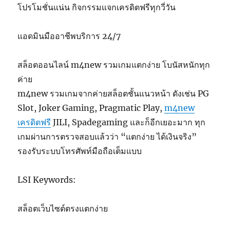
โปรโมชั่นแน่น กิจกรรมแจกเครดิตฟรีทุกวี่วัน
แอดมินมืออาชีพบริการ 24/7
สล็อตออนไลน์ m4new รวมเกมแตกง่าย โบนัสหนักทุก
ค่าย
m4new รวมเกมจากค่ายสล็อตชั้นแนวหน้า ดังเช่น PG
Slot, Joker Gaming, Pragmatic Play,
m4new
เครดิตฟรี
JILI, Spadegaming และก็อีกเยอะมาก ทุก
เกมผ่านการตรวจสอบแล้วว่า “แตกง่าย ได้เงินจริง”
รองรับระบบโทรศัพท์มือถือเต็มแบบ
LSI Keywords:
สล็อตเว็บไซต์ตรงแตกง่าย