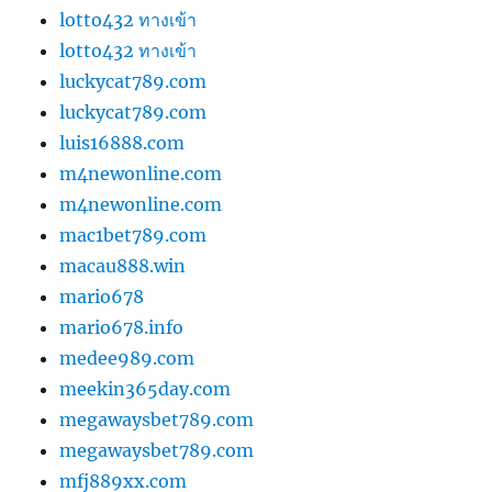
lotto432 ทางเข้า
lotto432 ทางเข้า
luckycat789.com
luckycat789.com
luis16888.com
m4newonline.com
m4newonline.com
mac1bet789.com
macau888.win
mario678
mario678.info
medee989.com
meekin365day.com
megawaysbet789.com
megawaysbet789.com
mfj889xx.com