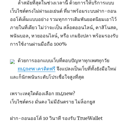
ล้ำสมัยที่สุดในช่วงเวลานี้ ด้วยการให้บริการแบบ
เว็บไซต์ตรงไม่ผ่านเอเย่นต์ ที่มาพร้อมระบบฝาก-ถอน
ออโต้เต็มแบบอย่าง รวมทุกการเดิมพันยอดนิยมเอาไว้
ภายในที่เดียว ไม่ว่าจะเป็น สล็อตออนไลน์, คาสิโนสด,
พนันบอล, หวยออนไลน์, หรือ เกมยิงปลา พร้อมรองรับ
การใช้งานผ่านมือถือ 100%
ด้วยการออกแบบเว็บที่ตอบปัญหาทุกเพศทุกวัย
m4new เครดิตฟรี
จึงแปลงเป็นเว็บที่ทั้งยังมือใหม่
และก็นักพนันระดับโปรเชื่อใจสูงที่สุด
เพราะเหตุใดต้องเลือก m4new?
เว็บไซต์ตรง มั่นคง ไม่มีอันตราย ไม่ล็อกยูส
ฝาก-ถอนออโต้ 10 วินาที รองรับ TrueWallet