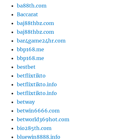
ba88th.com
Baccarat
baj88thbz.com
baj88thbz.com
bar4game24hr.com
bbp168.me
bbp168.me
bestbet
betflixtikto
betflixtikto.info
betflixtikto.info
betway
betwin6666.com
betworld369hot.com
bio285th.com
bluewin8888.info