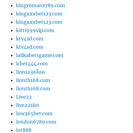
kingromans789.com
kingxxxbet123.com
kingxxxbet123.com
kitti999vip.com
ktv4sd.com
ktv4sd.com
lalikabetsgame.com
lcbet444.com
lion123สล็อต
lionth168.com
lionth168.com
Live22
live22slot
lnw365bet.com
london6789.com
lot888