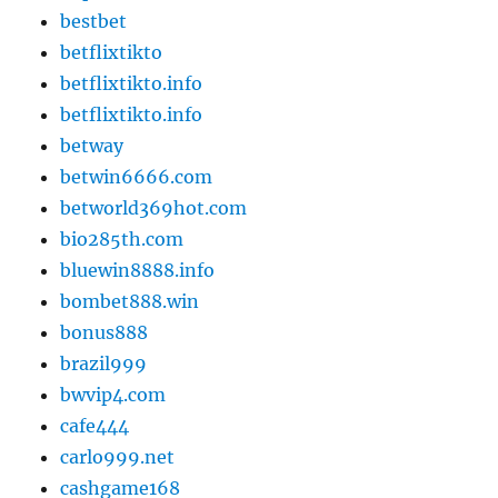
bestbet
betflixtikto
betflixtikto.info
betflixtikto.info
betway
betwin6666.com
betworld369hot.com
bio285th.com
bluewin8888.info
bombet888.win
bonus888
brazil999
bwvip4.com
cafe444
carlo999.net
cashgame168