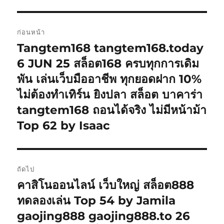
แนะแนว
ก่อนหน้า
เรื่อง
Tangtem168 tangtem168.today
เรื่อง
ก่อน
6 JUN 25 สล็อต168 ครบทุกการเดิม
หน้า:
พัน เล่นเว็บมืออาชีพ ทุกยอดฝาก 10%
ไม่ต้องทำเทิร์น ยิงปลา สล็อต บาคาร่า
tangtem168 ถอนได้จริง ไม่มีหน้าม้า
Top 62 by Isaac
ถัดไป
คาสิโนออนไลน์ เว็บใหญ่ สล็อต888
เรื่อง
ต่อ
ทดลองเล่น Top 54 by Jamila
ไป:
gaojing888 gaojing888.to 26