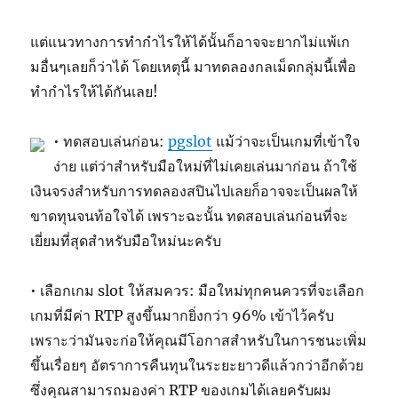
แต่แนวทางการทำกำไรให้ได้นั้นก็อาจจะยากไม่แพ้เก
มอื่นๆเลยก็ว่าได้ โดยเหตุนี้ มาทดลองกลเม็ดกลุ่มนี้เพื่อ
ทำกำไรให้ได้กันเลย!
• ทดสอบเล่นก่อน:
pgslot
แม้ว่าจะเป็นเกมที่เข้าใจ
ง่าย แต่ว่าสำหรับมือใหม่ที่ไม่เคยเล่นมาก่อน ถ้าใช้
เงินจรงสำหรับการทดลองสปินไปเลยก็อาจจะเป็นผลให้
ขาดทุนจนท้อใจได้ เพราะฉะนั้น ทดสอบเล่นก่อนที่จะ
เยี่ยมที่สุดสำหรับมือใหม่นะครับ
• เลือกเกม slot ให้สมควร: มือใหม่ทุกคนควรที่จะเลือก
เกมที่มีค่า RTP สูงขึ้นมากยิ่งกว่า 96% เข้าไว้ครับ
เพราะว่ามันจะก่อให้คุณมีโอกาสสำหรับในการชนะเพิ่ม
ขึ้นเรื่อยๆ อัตราการคืนทุนในระยะยาวดีแล้วกว่าอีกด้วย
ซึ่งคุณสามารถมองค่า RTP ของเกมได้เลยครับผม