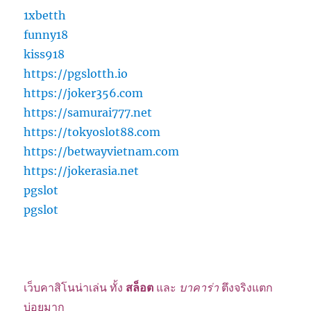
1xbetth
funny18
kiss918
https://pgslotth.io
https://joker356.com
https://samurai777.net
https://tokyoslot88.com
https://betwayvietnam.com
https://jokerasia.net
pgslot
pgslot
เว็บคาสิโนน่าเล่น ทั้ง
สล็อต
และ
บาคาร่า
ตึงจริงแตก
บ่อยมาก