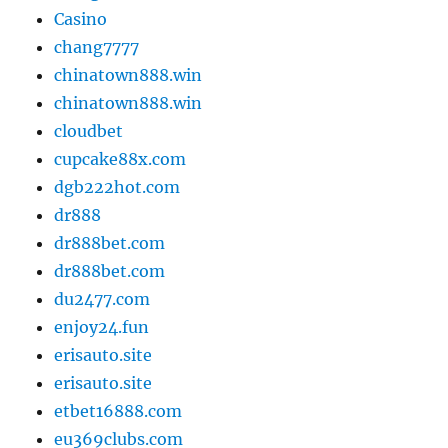
Casino
chang7777
chinatown888.win
chinatown888.win
cloudbet
cupcake88x.com
dgb222hot.com
dr888
dr888bet.com
dr888bet.com
du2477.com
enjoy24.fun
erisauto.site
erisauto.site
etbet16888.com
eu369clubs.com