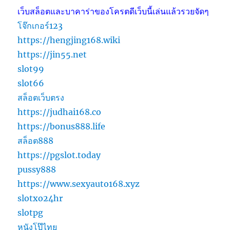
เว็บสล็อตและบาคาร่าของโครตดีเว็บนี้เล่นแล้วรวยจัดๆ
โจ๊กเกอร์123
https://hengjing168.wiki
https://jin55.net
slot99
slot66
สล็อตเว็บตรง
https://judhai168.co
https://bonus888.life
สล็อต888
https://pgslot.today
pussy888
https://www.sexyauto168.xyz
slotxo24hr
slotpg
หนังโป๊ไทย