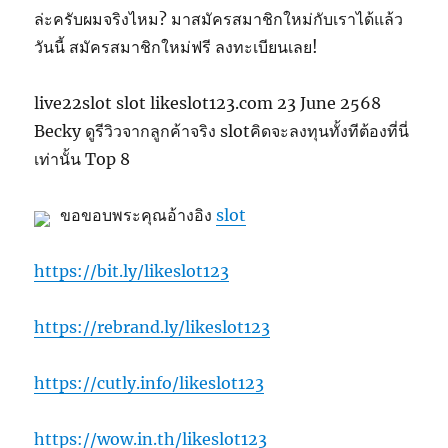
ล่ะครับผมจริงไหม? มาสมัครสมาชิกใหม่กับเราได้แล้ว
วันนี้ สมัครสมาชิกใหม่ฟรี ลงทะเบียนเลย!
live22slot slot likeslot123.com 23 June 2568
Becky ดูรีวิวจากลูกค้าจริง slotคิดจะลงทุนทั้งทีต้องที่นี่
เท่านั้น Top 8
ขอขอบพระคุณอ้างอิง
slot
https://bit.ly/likeslot123
https://rebrand.ly/likeslot123
https://cutly.info/likeslot123
https://wow.in.th/likeslot123