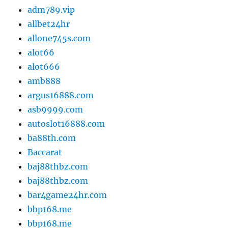
adm789.vip
allbet24hr
allone745s.com
alot66
alot666
amb888
argus16888.com
asb9999.com
autoslot16888.com
ba88th.com
Baccarat
baj88thbz.com
baj88thbz.com
bar4game24hr.com
bbp168.me
bbp168.me