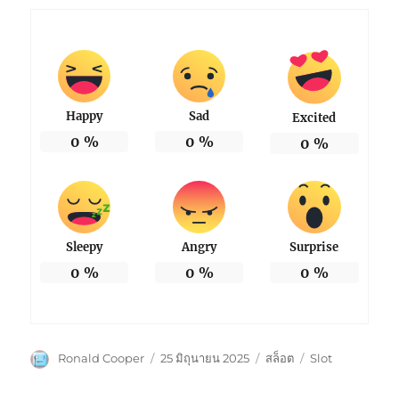
Happy
Sad
Excited
0
%
0
%
0
%
Sleepy
Angry
Surprise
0
%
0
%
0
%
ผู้
เขียน
หมวด
ป้าย
Ronald Cooper
25 มิถุนายน 2025
สล็อต
Slot
เขียน
เมื่อ
หมู่
กำกับ