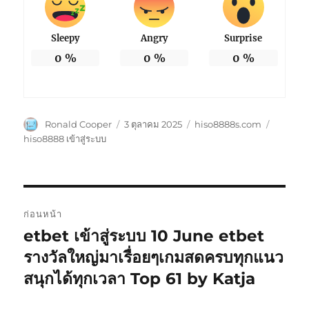
Sleepy
Angry
Surprise
0
%
0
%
0
%
ผู้
เขียน
หมวด
ป้าย
Ronald Cooper
3 ตุลาคม 2025
hiso8888s.com
เขียน
เมื่อ
หมู่
กำกับ
hiso8888 เข้าสู่ระบบ
แนะแนว
ก่อนหน้า
เรื่อง
etbet เข้าสู่ระบบ 10 June etbet
เรื่อง
ก่อน
รางวัลใหญ่มาเรื่อยๆเกมสดครบทุกแนว
หน้า:
สนุกได้ทุกเวลา Top 61 by Katja