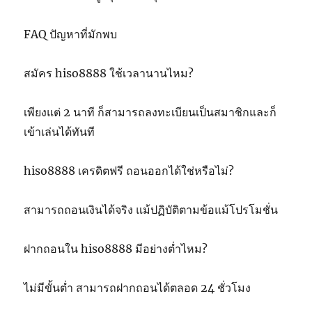
FAQ ปัญหาที่มักพบ
สมัคร hiso8888 ใช้เวลานานไหม?
เพียงแต่ 2 นาที ก็สามารถลงทะเบียนเป็นสมาชิกและก็
เข้าเล่นได้ทันที
hiso8888 เครดิตฟรี ถอนออกได้ใช่หรือไม่?
สามารถถอนเงินได้จริง แม้ปฏิบัติตามข้อแม้โปรโมชั่น
ฝากถอนใน hiso8888 มีอย่างต่ำไหม?
ไม่มีขั้นต่ำ สามารถฝากถอนได้ตลอด 24 ชั่วโมง