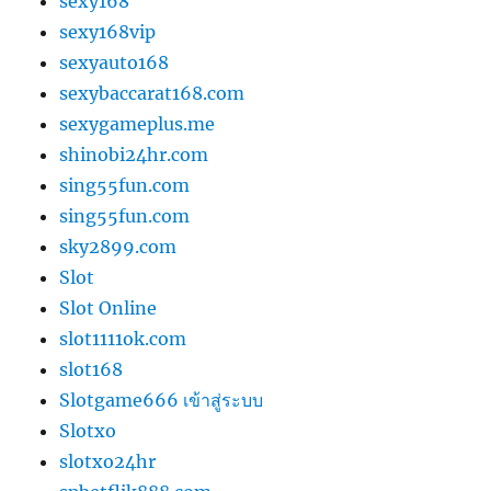
sexy168
sexy168vip
sexyauto168
sexybaccarat168.com
sexygameplus.me
shinobi24hr.com
sing55fun.com
sing55fun.com
sky2899.com
Slot
Slot Online
slot1111ok.com
slot168
Slotgame666 เข้าสู่ระบบ
Slotxo
slotxo24hr