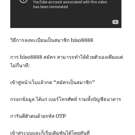
วิธีการลงทะเบียนเป็นสมาชิก hiso8888
การ hiso8888 สมัคร สามารถทำได้ด้วยตัวเองเพียงแต่
ไม่กี่นาที:
เข้าสู่หน้าเว็บแล้วกด “สมัครเป็นสมาชิก”
กรอกข้อมูล ได้แก่ เบอร์โทรศัพท์ รวมทั้งบัญชีธนาคาร
การันตีตัวตนด้วยรหัส OTP
เข้าสู่ระบบและก็เริ่มเดิมพันได้โดยทันที