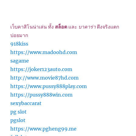
เว็บคาสิโนน่าเล่น ทั้ง
สล็อต
และ
บาคาร่า
ตึงจริงแตก
บ่อยมาก
918kiss
https://www.madoohd.com
sagame
https://joker123auto.com
http://www.movie87hd.com
https://www.pussy888play.com
https://pussy888win.com
sexybaccarat
pg slot
pgslot
https://www.pgheng99.me