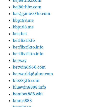
baj88thbz.com
baj88thbz.com
bar4game24hr.com
bbp168.me
bbp168.me
bestbet
betflixtikto
betflixtikto.info
betflixtikto.info
betway
betwin6666.com
betworld369hot.com
bio285th.com
bluewin8888.info
bombet888.win
bonus888