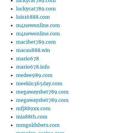
luckycat789.com
luckycat789.com
luis16888.com
m4newonline.com
m4newonline.com
mac1bet789.com
macau888.win
mario678
mario678.info
medee989.com
meekin365day.com
megawaysbet789.com
megawaysbet789.com
mfj889xx.com
mia88th.com
mmgoldsbets.com