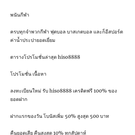
พนันกีฬา
ครบทุกจำพวกกีฬา ฟุตบอล บาสเกตบอล และก็อีสปอร์ต
ค่าน้ำประปายอดเยี่ยม
ตารางโปรโมชั่นล่าสุด hiso8888
โปรโมชั่น เนื้อหา
ลงทะเบียนใหม่ รับ hiso8888 เครดิตฟรี 100% ของ
ยอดฝาก
ฝากแรกของวัน โบนัสเพิ่ม 50% สูงสุด 500 บาท
คืนยอดเสีย คืนสูงสุด 10% ทุกสัปดาห์