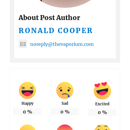
About Post Author
RONALD COOPER
noreply@thevaporium.com
Happy
Sad
Excited
0
%
0
%
0
%