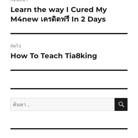
เรื่อง
Learn the way I Cured My
เรื่อง
ก่อน
M4new เครดิตฟรี In 2 Days
หน้า:
ถัดไป
How To Teach Tia8king
เรื่อง
ต่อ
ไป:
ค้นห
ค้นหา: