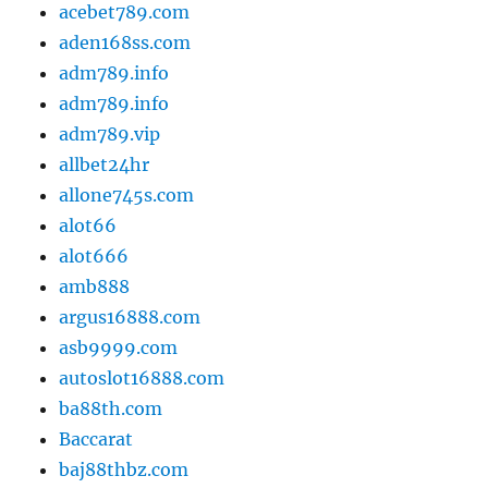
acebet789.com
aden168ss.com
adm789.info
adm789.info
adm789.vip
allbet24hr
allone745s.com
alot66
alot666
amb888
argus16888.com
asb9999.com
autoslot16888.com
ba88th.com
Baccarat
baj88thbz.com