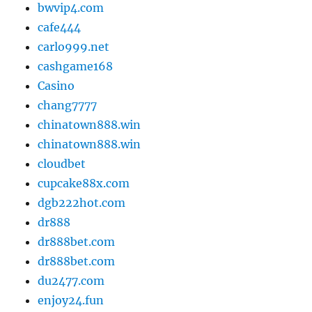
bwvip4.com
cafe444
carlo999.net
cashgame168
Casino
chang7777
chinatown888.win
chinatown888.win
cloudbet
cupcake88x.com
dgb222hot.com
dr888
dr888bet.com
dr888bet.com
du2477.com
enjoy24.fun