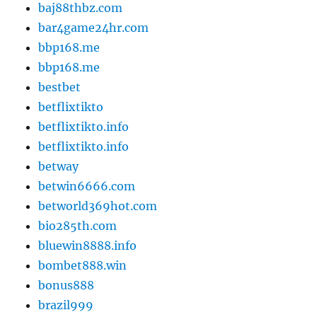
baj88thbz.com
bar4game24hr.com
bbp168.me
bbp168.me
bestbet
betflixtikto
betflixtikto.info
betflixtikto.info
betway
betwin6666.com
betworld369hot.com
bio285th.com
bluewin8888.info
bombet888.win
bonus888
brazil999