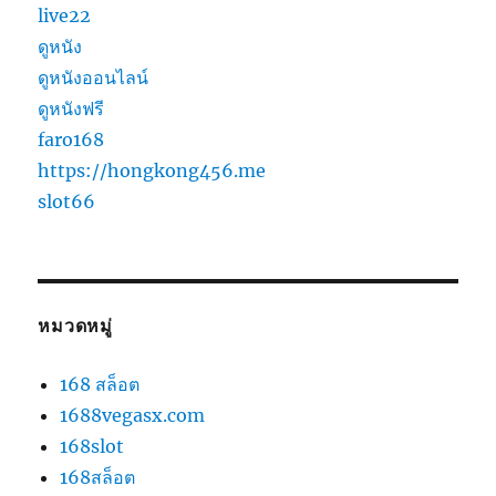
live22
ดูหนัง
ดูหนังออนไลน์
ดูหนังฟรี
faro168
https://hongkong456.me
slot66
หมวดหมู่
168 สล็อต
1688vegasx.com
168slot
168สล็อต