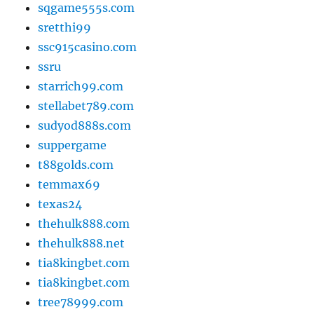
sqgame555s.com
sretthi99
ssc915casino.com
ssru
starrich99.com
stellabet789.com
sudyod888s.com
suppergame
t88golds.com
temmax69
texas24
thehulk888.com
thehulk888.net
tia8kingbet.com
tia8kingbet.com
tree78999.com