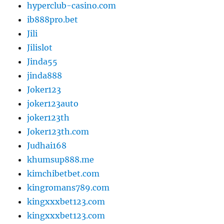
hyperclub-casino.com
ib888pro.bet
Jili
Jilislot
Jinda55
jinda888
Joker123
joker123auto
joker123th
Joker123th.com
Judhai168
khumsup888.me
kimchibetbet.com
kingromans789.com
kingxxxbet123.com
kingxxxbet123.com