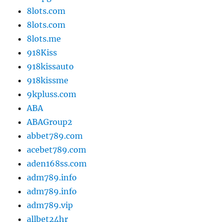
8lots.com
8lots.com
8lots.me
918Kiss
918kissauto
918kissme
9kpluss.com
ABA
ABAGroup2
abbet789.com
acebet789.com
aden168ss.com
adm789.info
adm789.info
adm789.vip
allbet24hr