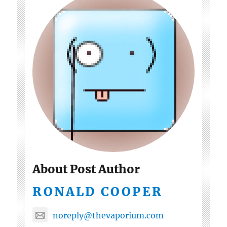
About Post Author
RONALD COOPER
noreply@thevaporium.com