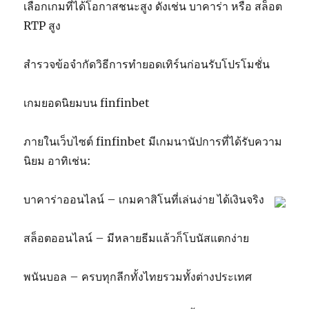
เลือกเกมที่ได้โอกาสชนะสูง ดังเช่น บาคาร่า หรือ สล็อต
RTP สูง
สำรวจข้อจำกัดวิธีการทำยอดเทิร์นก่อนรับโปรโมชั่น
เกมยอดนิยมบน finfinbet
ภายในเว็บไซต์ finfinbet มีเกมนานัปการที่ได้รับความ
นิยม อาทิเช่น:
บาคาร่าออนไลน์ – เกมคาสิโนที่เล่นง่าย ได้เงินจริง
สล็อตออนไลน์ – มีหลายธีมแล้วก็โบนัสแตกง่าย
พนันบอล – ครบทุกลีกทั้งไทยรวมทั้งต่างประเทศ