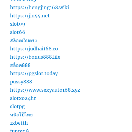
https://hengjing168.wiki
https://jin55.net
slot99
slot66
สล็อตเว็บตรง
https://judhai168.co
https://bonus888.life
สล็อต888
https://pgslot.today
pussy888
https://www.sexyauto168.xyz
slotxo24hr
slotpg
หนังโป๊ไทย
1xbetth
funny18