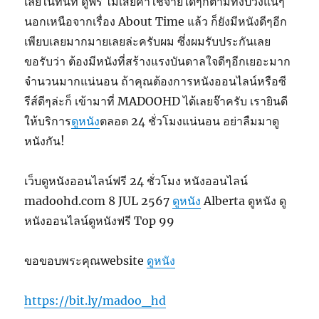
เลยในทันที ดูฟรี ไม่เสียค่าใช้จ่ายใดๆก็ตามทั้งปวงแน่ๆ
นอกเหนือจากเรื่อง About Time แล้ว ก็ยังมีหนังดีๆอีก
เพียบเลยมากมายเลยล่ะครับผม ซึ่งผมรับประกันเลย
ขอรับว่า ต้องมีหนังที่สร้างแรงบันดาลใจดีๆอีกเยอะมาก
จำนวนมากแน่นอน ถ้าคุณต้องการหนังออนไลน์หรือซี
รีส์ดีๆล่ะก็ เข้ามาที่ MADOOHD ได้เลยจ๊าครับ เรายินดี
ให้บริการ
ดูหนัง
ตลอด 24 ชั่วโมงแน่นอน อย่าลืมมาดู
หนังกัน!
เว็บดูหนังออนไลน์ฟรี 24 ชั่วโมง หนังออนไลน์
madoohd.com 8 JUL 2567
ดูหนัง
Alberta ดูหนัง ดู
หนังออนไลน์ดูหนังฟรี Top 99
ขอขอบพระคุณwebsite
ดูหนัง
https://bit.ly/madoo_hd