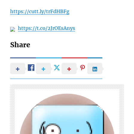
https://cutt.ly/trFdHBFg
https://t.co/2JrOEsAnys
Share