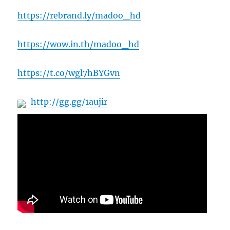
https://rebrand.ly/madoo_hd
https://wow.in.th/madoo_hd
https://t.co/wgl7hBYGvn
http://gg.gg/1aujir