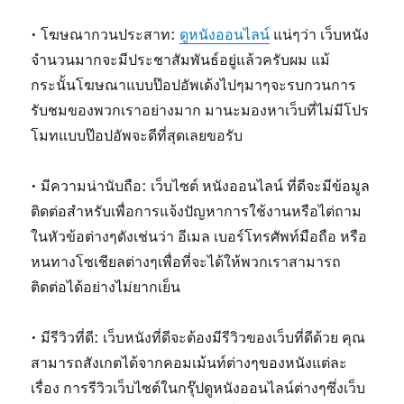
• โฆษณากวนประสาท:
ดูหนังออนไลน์
แน่ๆว่า เว็บหนัง
จำนวนมากจะมีประชาสัมพันธ์อยู่แล้วครับผม แม้
กระนั้นโฆษณาแบบป๊อปอัพเด้งไปๆมาๆจะรบกวนการ
รับชมของพวกเราอย่างมาก มานะมองหาเว็บที่ไม่มีโปร
โมทแบบป๊อปอัพจะดีที่สุดเลยขอรับ
• มีความน่านับถือ: เว็บไซต์ หนังออนไลน์ ที่ดีจะมีข้อมูล
ติดต่อสำหรับเพื่อการแจ้งปัญหาการใช้งานหรือไต่ถาม
ในหัวข้อต่างๆดังเช่นว่า อีเมล เบอร์โทรศัพท์มือถือ หรือ
หนทางโซเชียลต่างๆเพื่อที่จะได้ให้พวกเราสามารถ
ติดต่อได้อย่างไม่ยากเย็น
• มีรีวิวที่ดี: เว็บหนังที่ดีจะต้องมีรีวิวของเว็บที่ดีด้วย คุณ
สามารถสังเกตได้จากคอมเม้นท์ต่างๆของหนังแต่ละ
เรื่อง การรีวิวเว็บไซต์ในกรุ๊ปดูหนังออนไลน์ต่างๆซึ่งเว็บ