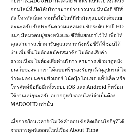
กับเรา MADOOHD กันได้เลย พวกเราเป็นเว็บไซต์หนัง
ออนไลน์ที่เปิดให้บริการมาอย่างยาวนาน มีหนังดี ซีรีส์
ดัง โทรทัศน์สด รวมทั้งไฮไลท์กีฬามันๆแบบจัดเต็มเลย
ล่ะนะครับ รับประกันความแหลมคมชัดระดับ Full HD
แน่ๆ มีหมวดหมู่ของหนังและซีรีส์แยกเอาไว้ให้ เพื่อให้
คุณสามารถเข้ามารับดูและหาหนังหรือซีรีส์ที่ชอบได้
ง่ายเพิ่มขึ้น ไม่ต้องสมัครสมาชิก ไม่ต้องเสียค่า
ธรรมเนียม ไม่ต้องเสียค่าบริการ สามารถเข้ามาดูหนัง
บนเว็บของพวกเราได้แบบฟรีๆรองรับทุกวัสดุอุปกรณ์ ไม่
ว่าจะมองบนคอมพิวเตอร์ โน้ตบุ๊ก ไอแพด แท็ปเล็ต หรือ
โทรศัพท์มือถืออีกทั้งระบบ iOS และ Android ก็พร้อม
ใช้งานแน่ๆนะครับ อยากดูหนังออนไลน์จำเป็นต้อง
MADOOHD เท่านั้น
เมื่อการย้อนเวลายังไม่ใช่คำตอบ ข้อคิดเตือนใจดีๆที่ได้
จากการดูหนังออนไลน์เรื่อง About Time