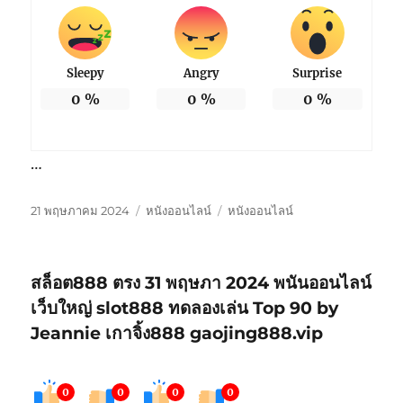
Sleepy
Angry
Surprise
0
%
0
%
0
%
…
เขียน
หมวด
ป้าย
21 พฤษภาคม 2024
หนังออนไลน์
หนังออนไลน์
เมื่อ
หมู่
กำกับ
สล็อต888 ตรง 31 พฤษภา 2024 พนันออนไลน์
เว็บใหญ่ slot888 ทดลองเล่น Top 90 by
Jeannie เกาจิ้ง888 gaojing888.vip
0
0
0
0