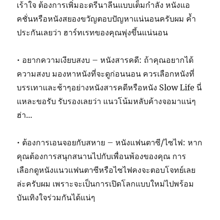
เร้าใจ ต้องการเพิ่มอะดรีนาลีนแบบเต็มกำลัง หนังแอ
คชั่นหรือหนังสยองขวัญตอบปัญหาแน่นอนครับผม ค้ำ
ประกันเลยว่า ฮาร์ทเรทของคุณพุ่งขึ้นแน่นอน
• อยากความเงียบสงบ – หนังสารคดี: ถ้าคุณอยากได้
ความสงบ มองหาหนังที่จะดูก่อนนอน ควรเลือกหนังที่
บรรเทาและช้าๆอย่างหนังสารคดีหรือหนัง Slow Life นี่
แหละขอรับ รับรองเลยว่า แนวโน้มหลับค้างจอมาแน่ๆ
ฮ่า…
• ต้องการเอนจอยกับสหาย – หนังแฟนตาซี/ไซไฟ: หาก
คุณต้องการสนุกสนานไปกับเพื่อนพ้องของคุณ การ
เลือกดูหนังแนวแฟนตาซีหรือไซไฟคงจะตอบโจทย์เลย
ล่ะครับผม เพราะจะเป็นการเปิดโลกแบบใหม่ไปพร้อม
บันเทิงใจร่วมกันได้แน่ๆ