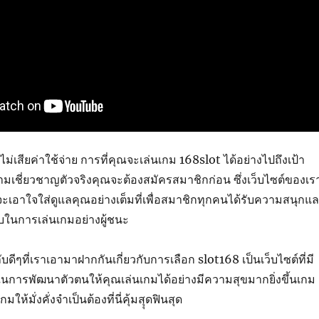
ม่เสียค่าใช้จ่าย การที่คุณจะเล่นเกม 168slot ได้อย่างไปถึงเป้า
ความเชี่ยวชาญตัวจริงคุณจะต้องสมัครสมาชิกก่อน ซึ่งเว็บไซต์ของเร
่จะเอาใจใส่ดูแลคุณอย่างเต็มที่เพื่อสมาชิกทุกคนได้รับความสนุกแ
ับในการเล่นเกมอย่างผู้ชนะ
ับดีๆที่เราเอามาฝากกันเกี่ยวกับการเลือก slot168 เป็นเว็บไซต์ที่มี
ารพัฒนาตัวตนให้คุณเล่นเกมได้อย่างมีความสุขมากยิ่งขึ้นเกม
ห้มั่งคั่งจำเป็นต้องที่นี่คุ้มสุุดฟินสุด