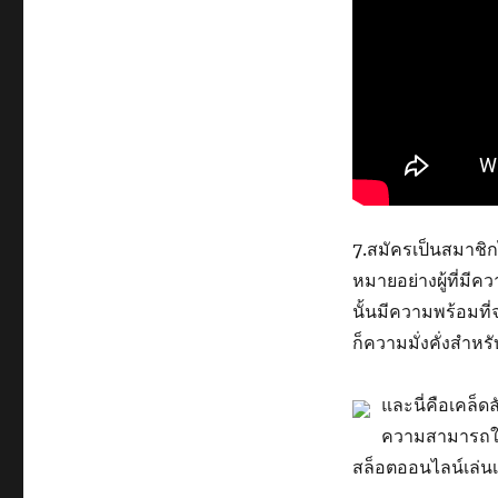
7.สมัครเป็นสมาชิกไ
หมายอย่างผู้ที่มี
นั้นมีความพร้อมที
ก็ความมั่งคั่งสำหร
และนี่คือเคล็ดล
ความสามารถในก
สล็อตออนไลน์เล่นเกมใ