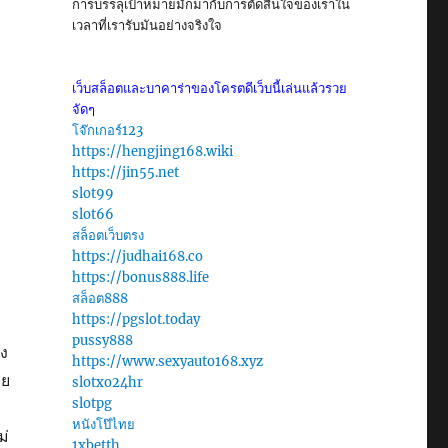
การบรรลุเป้าหมายมักมากับการตัดสินใจของเราใน
เวลาที่เรารับมันอย่างจริงใจ
เว็บสล็อตและบาคาร่าของโครตดีเว็บนี้เล่นแล้วรวย
จัดๆ
โจ๊กเกอร์123
https://hengjing168.wiki
https://jin55.net
slot99
slot66
สล็อตเว็บตรง
https://judhai168.co
https://bonus888.life
ม
สล็อต888
https://pgslot.today
pussy888
คง
https://www.sexyauto168.xyz
วย
slotxo24hr
slotpg
หนังโป๊ไทย
ม่
1xbetth