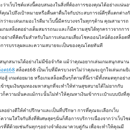
ะว่าเว็บไซต์แห่งนี้ตอบสนองในสิ่งที่ต้องการของคุณได้อย่างแน่น
ห้คุณไปถึงเป้าหมายหรือตื่นตาตื่นใจกับประสบการณ์ดีๆที่แตกต่างก
ู้จักว่าจะเล่นเกมอะไรดีมาเว็บนี้มีครบวงจรในทุกๆด้าน คุณสามารถ
ล่นเกมสล็อตอย่างเต็มสมรรถนะและก็มีความสุขได้ทุกคราวจากการ
กอย่างที่คิดเริ่มสำหรับในการเล่นเกมเสี่ยงโชคออนไลน์ต้องสล็อตที่น
ทางการบรรลุผลและความสบายจะเป็นของคุณโดยทันที
มสนุกสนานได้อย่างไม่มีข้อจำกัด แม้ว่าคุณอยากเล่นเกมสนุกสนาน
็อต168
สล็อต168 เป็นเว็บที่มีครบวงจรไม่ว่าคุณจะถูกใจเล่นเกมยิ
่อสู้ เกมต่อยมวย หรือเกมสล็อตอื่นๆก็ตามที่นี่เรามีทั้งหมดทุกอย่าง
ข้าขุมเงินขุมทองมหาสนุกที่จะทำให้ท่านสุขสบายได้ไม่ยากกับ
ก็ความมั่นคงแม้กระนั้นไม่ทำให้คุณหาเงินเข้ากระเป๋าแบบปังที่สุ
ลอย่างดีให้คำปรึกษาและเป็นที่ปรึกษา การที่คุณจะเลือกเว็บ
้ความใส่ใจกับสิ่งที่พิเศษสุดๆนั่นก็คือการบริการเนื่องจากว่าเว็บไซต
ที่ดีด้วยเช่นกันทุกๆอย่างจำต้องมาควบคู่กัน เพื่อจะทำให้คุณมี