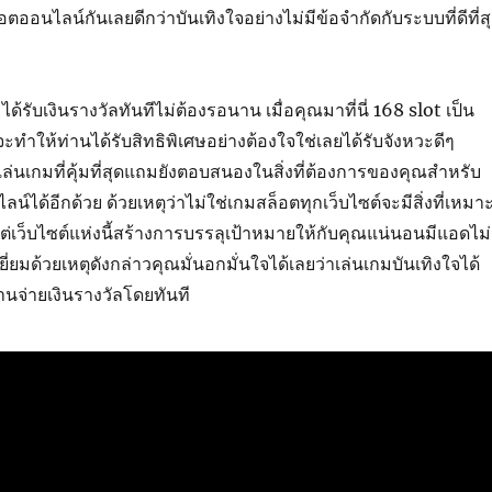
ตออนไลน์กันเลยดีกว่าบันเทิงใจอย่างไม่มีข้อจำกัดกับระบบที่ดีที่ส
ด้รับเงินรางวัลทันทีไม่ต้องรอนาน เมื่อคุณมาที่นี่ 168 slot เป็น
จะทำให้ท่านได้รับสิทธิพิเศษอย่างต้องใจใช่เลยได้รับจังหวะดีๆ
มเล่นเกมที่คุ้มที่สุดแถมยังตอบสนองในสิ่งที่ต้องการของคุณสำหรับ
ลน์ได้อีกด้วย ด้วยเหตุว่าไม่ใช่เกมสล็อตทุกเว็บไซต์จะมีสิ่งที่เหมา
แต่เว็บไซต์แห่งนี้สร้างการบรรลุเป้าหมายให้กับคุณแน่นอนมีแอดไม
่ยมด้วยเหตุดังกล่าวคุณมั่นอกมั่นใจได้เลยว่าเล่นเกมบันเทิงใจได้
านจ่ายเงินรางวัลโดยทันที