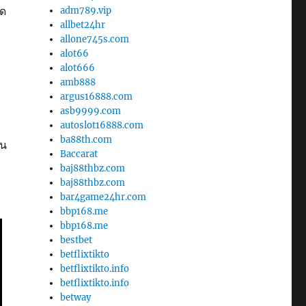
ุด
adm789.vip
allbet24hr
allone745s.com
alot66
alot666
amb888
argus16888.com
asb9999.com
ะ
autoslot16888.com
ba88th.com
่น
Baccarat
baj88thbz.com
baj88thbz.com
bar4game24hr.com
bbp168.me
bbp168.me
bestbet
betflixtikto
betflixtikto.info
betflixtikto.info
betway