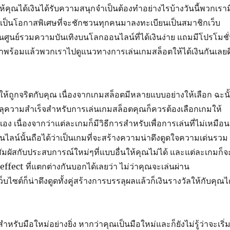
ห้คุณได้เงินได้รับความสนุกจำเป็นต้องทำอย่างไรบ้างวันนี้พวกเราม
็นโอกาสพิเศษที่จะชักชวนทุกคนมาลงทะเบียนเป็นสมาชิกเว็บ
่เป็นศูนย์รวมความบันเทิงบนโลกออนไลน์ที่ได้เงินง่าย แถมมีโปรโมชั
ถ้าพร้อมแล้วพวกเราไปดูแนวทางการเล่นเกมสล็อตให้ได้เงินกันเลยด
 ให้ถูกจริตกับคุณ เนื่องจากเกมสล็อตมีหลายแบบอย่างให้เลือก ฉะนั
ลุความสำเร็จสำหรับการเล่นเกมสล็อตคุณก็ควรต้องเลือกเกมให้
ง เนื่องจากว่าแต่ละเกมก็มีวิธีการสำหรับเพื่อการเล่นที่ไม่เหมือน
นไลน์นั้นถือได้ว่าเป็นเกมที่จะสร้างความน่าดึงดูดใจความเด่นรวม
้สัมผัสกับประสบการณ์ใหม่ๆที่แบบอื่นให้คุณไม่ได้ และแต่ละเกมก็จ
ffect ที่แตกต่างกันบอกได้เลยว่า ไม่ว่าคุณจะเล่นผ่าน
บไซต์ก็น่าดึงดูดทั้งคู่สร้างการบรรลุผลแล้วก็เงินรางวัลให้กับคุณไ
รับมือใหม่อย่างยิ่ง หากว่าคุณเป็นมือใหม่และก็ยังไม่รู้ว่าจะเริ่