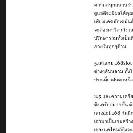
ความสนุกสนานร่าเร
ดูแลดีจะมีผลให้คุ
เพียงแค่ขมักเขม้นต
จะต้องมาวิตกกังวล
ปรึกษารวมทั้งเป็น
ภายในทุกๆด้าน
5.เล่นเกม 168slot
ต่างๆล้นหลาม ทั้ง
ประเดี๋ยวฝนตกหรื
2.5 และความเครี
ตึงเครียดมากขึ้น 
เล่นslot 168 กันดีก
เอามาเป็นเกมสร้าง
เยอะแค่ไหนก็ยิ่งจ