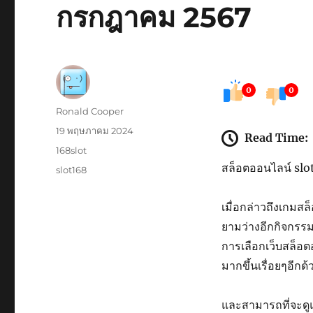
กรกฎาคม 2567
0
0
ผู้
Ronald Cooper
เขียน
เขียน
19 พฤษภาคม 2024
Read Time:
เมื่อ
หมวด
168slot
หมู่
สล็อตออนไลน์ slot
ป้าย
slot168
กำกับ
เมื่อกล่าวถึงเกมส
ยามว่างอีกกิจกรรมห
การเลือกเว็บสล็อตอ
มากขึ้นเรื่อยๆอีกด
และสามารถที่จะดูแ