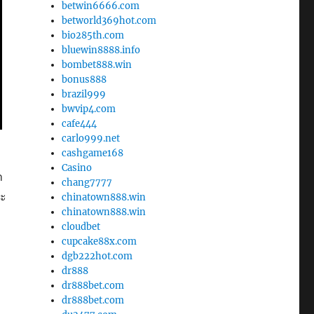
betwin6666.com
betworld369hot.com
bio285th.com
bluewin8888.info
bombet888.win
bonus888
brazil999
bwvip4.com
cafe444
carlo999.net
cashgame168
Casino
า
chang7777
ละ
chinatown888.win
chinatown888.win
cloudbet
cupcake88x.com
dgb222hot.com
dr888
dr888bet.com
dr888bet.com