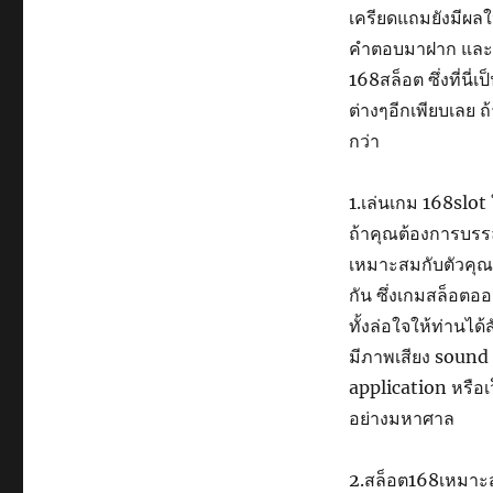
เครียดแถมยังมีผลใ
คำตอบมาฝาก และเป
168สล็อต ซึ่งที่นี
ต่างๆอีกเพียบเลย 
กว่า
1.เล่นเกม 168slot
ถ้าคุณต้องการบรร
เหมาะสมกับตัวคุณเอ
กัน ซึ่งเกมสล็อตออ
ทั้งล่อใจให้ท่านได
มีภาพเสียง sound e
application หรือเว็
อย่างมหาศาล
2.สล็อต168เหมาะสำห