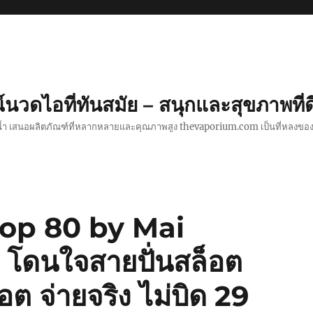
ดไอที่ทันสมัย – สนุกและสุขภาพที่ด
น้ำ เสนอผลิตภัณฑ์ที่หลากหลายและคุณภาพสูง thevaporium.com เป็นที่หลงของ
้ Top 80 by Mai
 โดนใจสายปั่นสล็อต
ต จ่ายจริง ไม่บิด 29