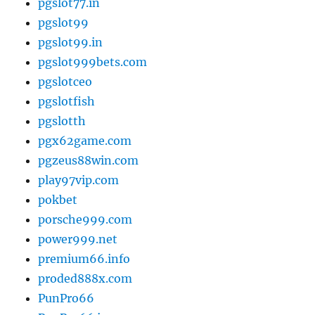
pgslot77.in
pgslot99
pgslot99.in
pgslot999bets.com
pgslotceo
pgslotfish
pgslotth
pgx62game.com
pgzeus88win.com
play97vip.com
pokbet
porsche999.com
power999.net
premium66.info
proded888x.com
PunPro66