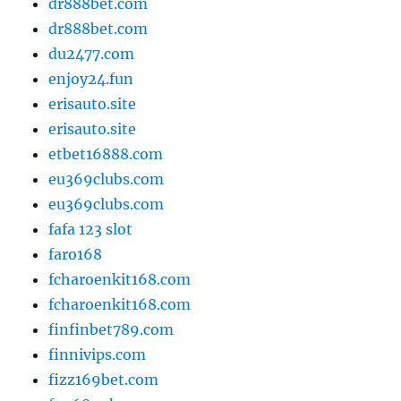
dr888bet.com
dr888bet.com
du2477.com
enjoy24.fun
erisauto.site
erisauto.site
etbet16888.com
eu369clubs.com
eu369clubs.com
fafa 123 slot
faro168
fcharoenkit168.com
fcharoenkit168.com
finfinbet789.com
finnivips.com
fizz169bet.com