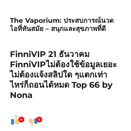
The Vaporium: ประสบการณ์นวด
ไอที่ทันสมัย – สนุกและสุขภาพที่ดี
FinniVIP 21 ธันวาคม
FinniVIPไม่ต้องใช้ข้อมูลเยอะ
ไม่ต้องแจ้งสลิปใด ๆแตกเท่า
ไหร่ก็ถอนได้หมด Top 66 by
Nona
0
0