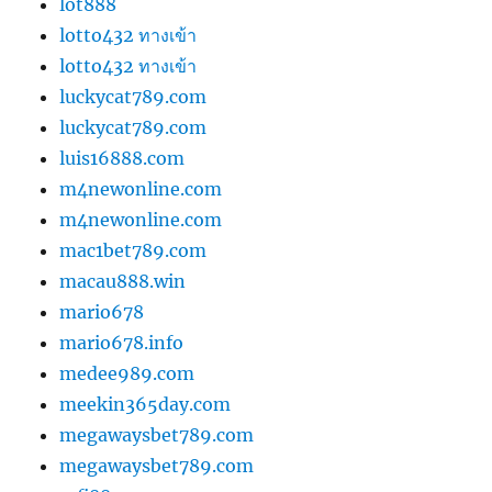
lot888
lotto432 ทางเข้า
lotto432 ทางเข้า
luckycat789.com
luckycat789.com
luis16888.com
m4newonline.com
m4newonline.com
mac1bet789.com
macau888.win
mario678
mario678.info
medee989.com
meekin365day.com
megawaysbet789.com
megawaysbet789.com