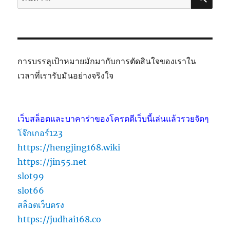
การบรรลุเป้าหมายมักมากับการตัดสินใจของเราใน
เวลาที่เรารับมันอย่างจริงใจ
เว็บสล็อตและบาคาร่าของโครตดีเว็บนี้เล่นแล้วรวยจัดๆ
โจ๊กเกอร์123
https://hengjing168.wiki
https://jin55.net
slot99
slot66
สล็อตเว็บตรง
https://judhai168.co