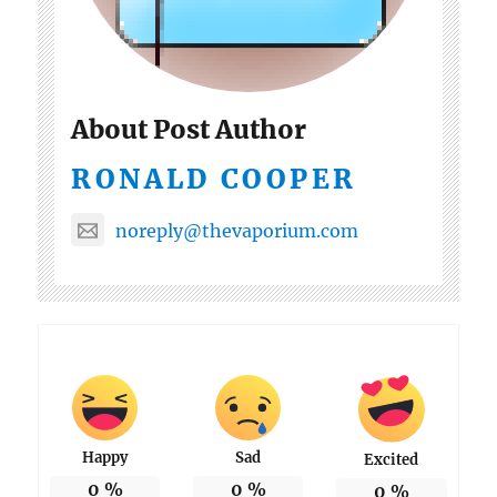
About Post Author
RONALD COOPER
noreply@thevaporium.com
Happy
Sad
Excited
0
%
0
%
0
%