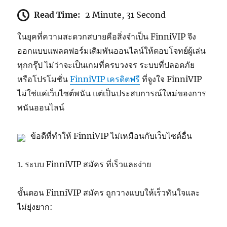
Read Time:
2 Minute, 31 Second
ในยุคที่ความสะดวกสบายคือสิ่งจำเป็น FinniVIP จึง
ออกแบบแพลตฟอร์มเดิมพันออนไลน์ให้ตอบโจทย์ผู้เล่น
ทุกกรุ๊ป ไม่ว่าจะเป็นเกมที่ครบวงจร ระบบที่ปลอดภัย
หรือโปรโมชั่น
FinniVIP เครดิตฟรี
ที่จูงใจ FinniVIP
ไม่ใช่แค่เว็บไซต์พนัน แต่เป็นประสบการณ์ใหม่ของการ
พนันออนไลน์
ข้อดีที่ทำให้ FinniVIP ไม่เหมือนกับเว็บไซต์อื่น
1. ระบบ FinniVIP สมัคร ที่เร็วและง่าย
ขั้นตอน FinniVIP สมัคร ถูกวางแบบให้เร็วทันใจและ
ไม่ยุ่งยาก: