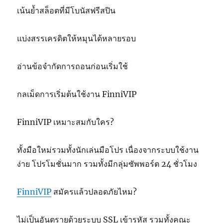
เน้นย้ำสล็อตที่มีโบนัสฟรีสปิน
แบ่งสรรเครดิตให้หมุนได้หลายรอบ
อ่านข้อจำกัดการถอนก่อนเริ่มใช้
กลเม็ดการเริ่มต้นใช้งาน FinniVIP
FinniVIP เหมาะสมกับใคร?
ทั้งมือใหม่รวมทั้งนักเล่นมือโปร เนื่องจากระบบใช้งาน
ง่าย โปรโมชั่นมาก รวมทั้งมีกลุ่มซัพพอร์ต 24 ชั่วโมง
FinniVIP
สมัครแล้วปลอดภัยไหม?
ไม่เป็นอันตรายด้วยระบบ SSL เข้ารหัส รวมทั้งคณะ