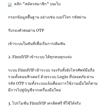
คลิก “สมัครสมาชิก” บนเว็บ
กรอกข้อมูลพื้นฐาน อย่างเช่น เบอร์โทร รหัสผ่าน
รับรองตัวตนผ่าน OTP
เข้าระบบในทันทีเพื่อเริ่มการเดิมพัน
2. FinniVIP เข้าระบบ ได้ทุกหนทุกแห่ง
ระบบ FinniVIP เข้าระบบ รองรับทั้งยังโทรศัพท์มือถือ
รวมทั้งคอมพิวเตอร์ ด้วยระบบ Login ที่ปลอดภัย ผ่าน
รหัส OTP รวมทั้งระบบแจ้งเตือนการใช้งานเมื่อใดก็ตาม
มีการไปสู่บัญชีจากเครื่องมือใหม่
3. โปรโมชั่น FinniVIP เครดิตฟรี ที่ใช้ได้จริง