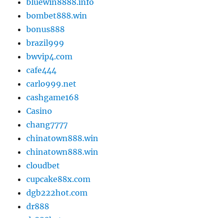
bluewin8888.info
bombet888.win
bonus888
brazil999
bwvip4.com
cafe444
carlo999.net
cashgame168
Casino
chang7777
chinatown888.win
chinatown888.win
cloudbet
cupcake88x.com
dgb222hot.com
dr888