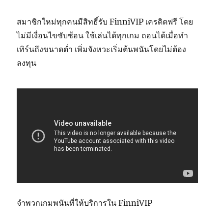
สมาชิกใหม่ทุกคนมีสิทธิ์รับ FinniVIP เครดิตฟรี โดย
ไม่มีเงื่อนไขซับซ้อน ใช้เล่นได้ทุกเกม ถอนได้เมื่อทำ
เทิร์นถึงขนาดต่ำ เพิ่มจังหวะเริ่มต้นพนันโดยไม่ต้อง
ลงทุน
จำพวกเกมพนันที่ให้บริการใน FinniVIP