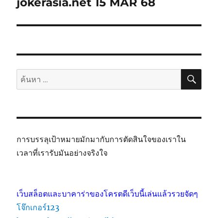
jokerasia.net 15 MAR 68
ค้นห
ค้นหา:
การบรรลุเป้าหมายมักมากับการตัดสินใจของเราใน
เวลาที่เรารับมันอย่างจริงใจ
เว็บสล็อตและบาคาร่าของโครตดีเว็บนี้เล่นแล้วรวยจัดๆ
โจ๊กเกอร์123