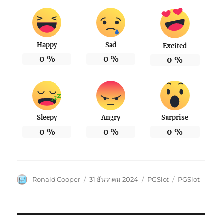
Happy
Sad
Excited
0
%
0
%
0
%
Sleepy
Angry
Surprise
0
%
0
%
0
%
ผู้
เขียน
หมวด
ป้าย
Ronald Cooper
31 ธันวาคม 2024
PGSlot
PGSlot
เขียน
เมื่อ
หมู่
กำกับ