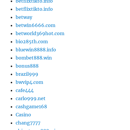
betflixtikto.info
betflixtikto.info
betway
betwin6666.com
betworld369hot.com
bio285th.com
bluewin8888.info
bombet888.win
bonus888
brazil999
bwvip4.com
cafe444
carlo999.net
cashgame168
Casino
chang7777