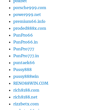
pokbet
porsche999.com
power999.net
premium66.info
proded888x.com
PunPro66
PunPro66.in
PunPro777
PunPro777.in
puntaek66
Pussy888
pussy888win
RENO88WIN.COM
rich8188.com
rich8188.net
rizzbetx.com