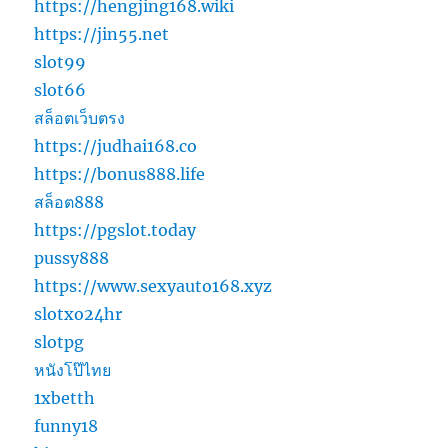
https://hengjing168.wiki
https://jin55.net
slot99
slot66
สล็อตเว็บตรง
https://judhai168.co
https://bonus888.life
สล็อต888
https://pgslot.today
pussy888
https://www.sexyauto168.xyz
slotxo24hr
slotpg
หนังโป๊ไทย
1xbetth
funny18