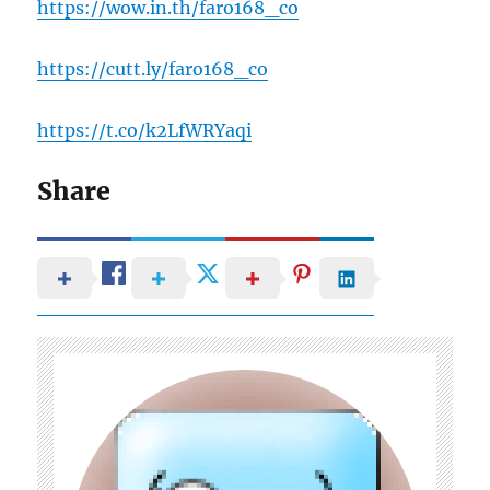
https://wow.in.th/faro168_co
https://cutt.ly/faro168_co
https://t.co/k2LfWRYaqi
Share