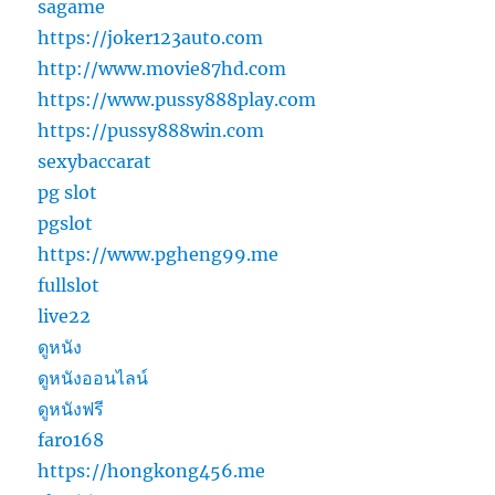
sagame
https://joker123auto.com
http://www.movie87hd.com
https://www.pussy888play.com
https://pussy888win.com
sexybaccarat
pg slot
pgslot
https://www.pgheng99.me
fullslot
live22
ดูหนัง
ดูหนังออนไลน์
ดูหนังฟรี
faro168
https://hongkong456.me