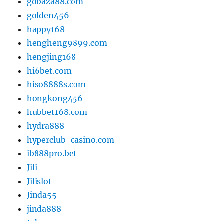
gobaza88.com
golden456
happy168
hengheng9899.com
hengjing168
hi6bet.com
hiso8888s.com
hongkong456
hubbet168.com
hydra888
hyperclub-casino.com
ib888pro.bet
Jili
Jilislot
Jinda55
jinda888