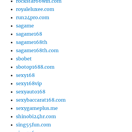
rockstar66win.com
royaleluxee.com
run24pro.com
sagame
sagame168
sagame168th
sagame168th.com
sbobet
sbotop1688.com
sexy168
sexy168vip
sexyauto168
sexybaccarat168.com
sexygameplus.me
shinobi24hr.com
sing55fun.com