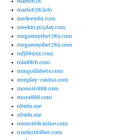
mario678
mario678.info
medee989.com
meekin365day.com
megawaysbet789.com
megawaysbet789.com
mfj889xx.com
mia88th.com
mmgoldsbets.com
mmplay-casino.com
mono16888.com
moza888.com
nbwin.me
nbwin.me
nemo168casino.com
niseko168bet.com