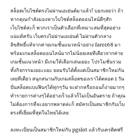
สล็อตเว็บไซต์ตรงไม่ผ่านเอเย่นต์มาแล้ว! บอกเลยว่า ถ้า
หากคุณกำลังมองหาเว็บไซต์สล็อตออนไลน์ดีๆสัก
เว็บไซต์ล่ะก็ พวกเราเป็นตัวเลือกที่เหมาะสมที่สุดอย่าง
แน่แท้ครับ เว็บตรงไม่ผ่านเอเย่นต์ ไม่ผ่านตัวกลาง
ลิขสิทธิ์แท้จากค่ายเกมชั้นแนวหน้าอย่าง faro168 มา
พร้อมเกมสล็อตออนไลน์มากไม่น้อยเลยทีเดียวจากค่าย
เกมชั้นแนวหน้า มีเกมให้เลือกเล่นเยอะ โปรโมชั่นรวม
ทั้งกิจกรรมเยอะแยะ ยอมรับได้ตั้งแต่เป็นสมาชิกใหม่กัน
เลยทีเดียว สนุกสนานกับเกมสล็อตของเราได้ตลอด 1 วัน
ปั่นสล็อตแบบฟินๆได้ทุกๆวัน จะฝากหรือถอนก็ง่ายมากๆ
ทำรายการต่างๆได้อย่างเร็วแล้วก็ไม่เป็นอันตราย ถ้าคุณ
ไม่ต้องการที่จะอยากพลาดล่ะก็ สมัครเป็นสมาชิกกับเว็บ
ตรงที่เยี่ยมที่สุดในไทยได้เลย
ลงทะเบียนเป็นสมาชิกใหม่กับ pgslot แล้วรับเครดิตฟรี