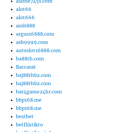
allone745s.com
alot66
alot666
amb888
argus16888.com
asb9999.com
autoslot16888.com
ba88th.com
Baccarat
baj88thbz.com
baj88thbz.com
bar4game24hr.com
bbp168.me
bbp168.me
bestbet
betflixtikto