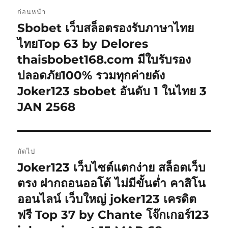
แนะแนว
ก่อนหน้า
เรื่อง
Sbobet เว็บสล็อตรองรับภาษาไทย
เรื่อง
ก่อน
ไทยTop 63 by Delores
หน้า:
thaisbobet168.com มีใบรับรอง
ปลอดภัย100% รวมทุกค่ายดัง
Joker123 sbobet อันดับ 1 ในไทย 3
JAN 2568
ถัดไป
Joker123 เว็บไซต์แตกง่าย สล็อตเว็บ
เรื่อง
ต่อ
ตรง ฝากถอนออโต้ ไม่มีขั้นต่ำ คาสิโน
ไป:
ออนไลน์ เว็บใหญ่ joker123 เครดิต
ฟรี Top 37 by Chante โจ๊กเกอร์123