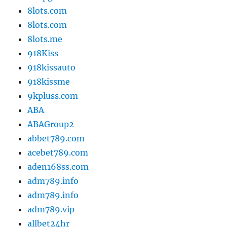
8lots.com
8lots.com
8lots.me
918Kiss
918kissauto
918kissme
9kpluss.com
ABA
ABAGroup2
abbet789.com
acebet789.com
aden168ss.com
adm789.info
adm789.info
adm789.vip
allbet24hr