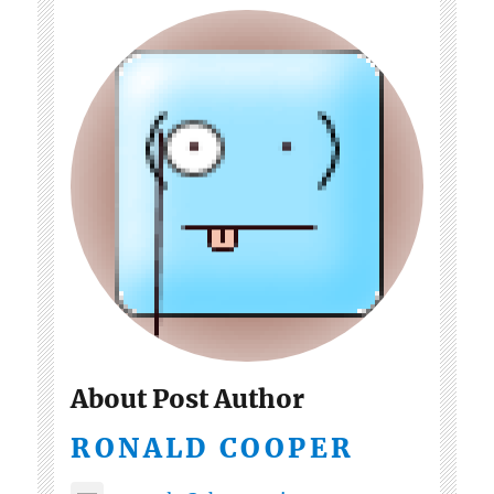
About Post Author
RONALD COOPER