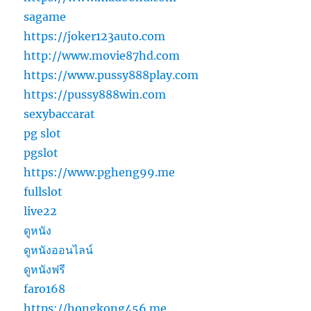
sagame
https://joker123auto.com
http://www.movie87hd.com
https://www.pussy888play.com
https://pussy888win.com
sexybaccarat
pg slot
pgslot
https://www.pgheng99.me
fullslot
live22
ดูหนัง
ดูหนังออนไลน์
ดูหนังฟรี
faro168
https://hongkong456.me