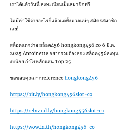
เราได้แล้ววันนี้ ลงทะเบียนเป็นสมาชิกฟรี
ไม่มีค่าใช้จ่ายอะไรก็แล้วแต่ทั้งมวลแน่ๆ สมัครสมาชิก
เลย!
สล็อตแตกง่าย สล็อต456 hongkong456.co 6 มี.ค.
2025 Antoinette อยากรวยต้องลอง สล็อต456ลงทุน
งบน้อย กำไรหลักแสน Top 25
ขอขอบคุณมากreference
hongkong456
https://bit.ly/hongkong456slot-co
https://rebrand.ly/hongkong456slot-co
https://wow.in.th/hongkong456-co