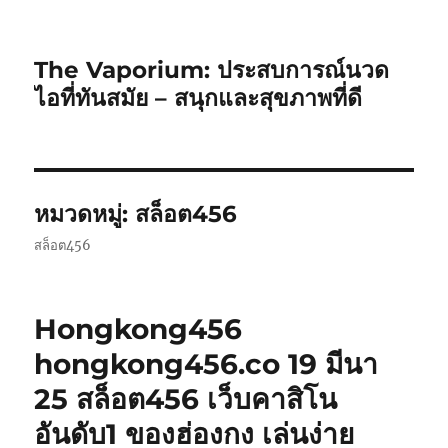
The Vaporium: ประสบการณ์นวด
ไอที่ทันสมัย – สนุกและสุขภาพที่ดี
หมวดหมู่:
สล็อต456
สล็อต456
Hongkong456
hongkong456.co 19 มีนา
25 สล็อต456 เว็บคาสิโน
อันดับ1 ของฮ่องกง เล่นง่าย