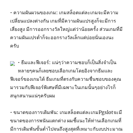
• ความผันผวนของเกม: เกมสล็อตแต่ละเกมจะมีความ
เปลี่ยนแปลงต่างกัน เกมที่มีความผันแปรสูงก็จะมีการ
เสี่ยงสูง มีการออกรางวัลใหญ่แต่ว่าน้อยครั้ง ส่วนเกมที่มี
ความผันแปรต่ำก็จะออกรางวัลเล็กแต่บ่อยนั่นเองนะ
ครับ
• ธีมและฟีเจอร์: แน่ๆว่าความชอบก็เป็นสิ่งจำเป็น
หลายๆคนก็เลยชอบเลือกเกมโดยอิงจากธีมและ
ฟีเจอร์ของเกมได้ ธีมเกมที่ตรงกับความชื่นชอบของคุณ
มารวมกับฟีเจอร์พิเศษที่มีเฉพาะในเกมนั้นๆอย่างไรก็
สนุกสนานแน่ๆครับผม
• ขนาดของการเดิมพัน: เกมสล็อตแต่ละเกมPgslotจะมี
ขนาดของการพนันแตกต่าง ผมชี้แนะให้ท่านเลือกเกมที่
มีการเดิมพันขั้นต่ำไปจนถึงสูงสุดที่เหมาะกับงบประมาณ