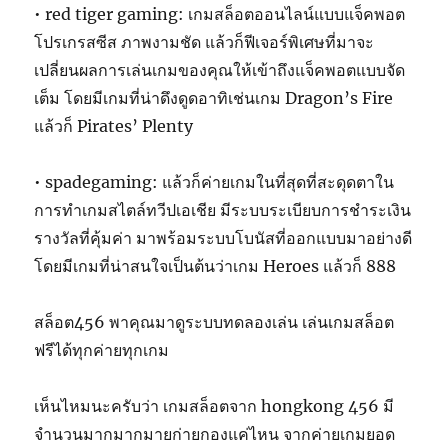
• red tiger gaming: เกมสล็อตออนไลน์แบบแจ็คพอต
โปรเกรสซีส ภาพงามชัด แล้วก็ฟีเจอร์พิเศษที่มาจะ
เปลี่ยนผลการเล่นเกมของคุณให้เข้าถึงแจ็คพอตแบบจัด
เต็ม โดยมีเกมที่น่าดึงดูดอาทิเช่นเกม Dragon’s Fire
แล้วก็ Pirates’ Plenty
• spadegaming: แล้วก็ค่ายเกมในที่สุดที่สะดุดตาใน
การทำเกมสไตล์ทวีปเอเชีย มีระบบระเบียบการชำระเงิน
รางวัลที่คุ้มค่า มาพร้อมระบบโบนัสที่ออกแบบมาอย่างดี
โดยมีเกมที่น่าสนใจเป็นต้นว่าเกม Heroes แล้วก็ 888
สล็อต456 พาคุณมาดูระบบทดลองเล่น เล่นเกมสล็อต
ฟรีได้ทุกค่ายทุกเกม
เห็นไหมนะครับว่า เกมสล็อตจาก hongkong 456 มี
จำนวนมากมากมายก่ายกองแค่ไหน จากค่ายเกมยอด