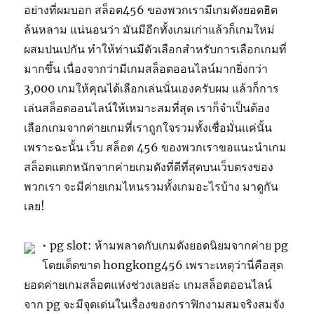
อย่างที่ผมบอก สล็อต456 ของพวกเรามีเกมดังยอดฮิต
ล้นหลาม แน่นอนว่า มันมีอีกทั้งเกมเก่าแล้วก็เกมใหม่
ผสมปนเปกัน ทำให้ท่านมีตัวเลือกสำหรับการเลือกเกมที่
มากขึ้น เนื่องจากว่ามีเกมสล็อตออนไลน์มากยิ่งกว่า
3,000 เกมให้คุณได้เลือกเล่นนั่นเองครับผม แล้วก็การ
เล่นสล็อตออนไลน์ให้เหมาะสมที่สุด เราก็จำเป็นต้อง
เลือกเกมจากค่ายเกมที่เราถูกใจรวมทั้งเชื่อมั่นแค่นั้น
เพราะฉะนั้น เว็บ สล็อต 456 ของพวกเราขอแนะนำเกม
สล็อตแตกหนักจากค่ายเกมดังที่ดีที่สุดบนเว็บตรงของ
พวกเรา จะมีค่ายเกมไหนรวมทั้งเกมอะไรบ้าง มาดูกัน
เลย!
• pg slot: ห้ามพลาดกับเกมดังยอดนิยมจากค่าย pg
โดยเด็ดขาด hongkong456 เพราะเหตุว่านี่คือสุด
ยอดค่ายเกมสล็อตแห่งช่วงเลยล่ะ เกมสล็อตออนไลน์
จาก pg จะมีจุดเด่นในเรื่องของกราฟิกงามสมจริงสมจัง