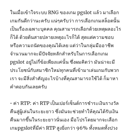
ในเมื่อเข้าใจระบบ RNG ของเกม pgslot แล้ว มาเลือก
เกมกันดีกว่านะครับ แน่ๆครับว่า การเลือกเกมสล็อตนั้น
เป็นเรื่องเฉพาะบุคคล คุณสามารถเลือกด้วยเหตุผลอะไร
ก็ได้ ด้วยต้นสายปลายเหตุอะไรก็ได้ สุดแต่ความชอบ
หรือความถนัดของคุณได้เลย แต่ว่าในกลุ่มมืออาชีพ
จำนวนมากจะมีปัจจัยหลักสำหรับในการเลือกเกม
pgslot อยู่ไม่กี่ข้อเพียงแค่นั้น ซึ่งผมคิดว่า มันน่าจะมี
ประโยชน์กับสมาชิกใหม่ทุกคนที่เข้ามาเล่นเกมกับพวก
เรา จะมีสิ่งสำคัญอะไรบ้างที่คุณสามารถใช้ได้ ก็มาหา
คำตอบกันเลยครับ
• ค่า RTP: ค่า RTP เป็นเปอร์เซ็นต์การชำระเงินรางวัล
คืนสู่ผู้เล่นในระยะยาว ซึ่งมันจะช่วยทำให้คุณได้รับเงิน
คืนมากขึ้นในระยะยาวนั่นเอง มือโปรโดยมากจะเลือก
เกมpgslotที่มีค่า RTP สูงยิ่งกว่า 96% ทั้งหมดทั้งปวง