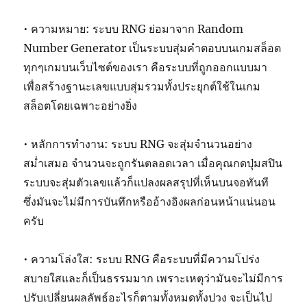
• ความหมาย: ระบบ RNG ย่อมาจาก Random
Number Generator เป็นระบบสุ่มคำตอบบนเกมสล็อต
ทุกๆเกมบนเว็บไซต์ของเรา คือระบบที่ถูกออกแบบมา
เพื่อสร้างฐานะเลขแบบสุ่มรวมทั้งประยุกต์ใช้ในเกม
สล็อตโดยเฉพาะอย่างยิ่ง
• หลักการทำงาน: ระบบ RNG จะสุ่มจำนวนอย่าง
สม่ำเสมอ จำนวนจะถูกรันตลอดเวลา เมื่อคุณกดปุ่มสปิน
ระบบจะสุ่มตัวเลขแล้วก็แปลงผลสรุปที่เห็นบนจอทันที
ซึ่งมันจะไม่มีการบันทึกหรืออ้างอิงผลก่อนหน้าแน่นอน
ครับ
• ความโล่งใส: ระบบ RNG คือระบบที่มีความโปร่ง
สบายใสและก็เป็นธรรมมาก เพราะเหตุว่ามันจะไม่มีการ
ปรับเปลี่ยนผลลัพธ์อะไรก็ตามทั้งหมดทั้งปวง จะเป็นไป