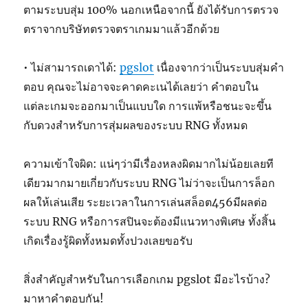
ตามระบบสุ่ม 100% นอกเหนือจากนี้ ยังได้รับการตรวจ
ตราจากบริษัทตรวจตราเกมมาแล้วอีกด้วย
• ไม่สามารถเดาได้:
pgslot
เนื่องจากว่าเป็นระบบสุ่มคำ
ตอบ คุณจะไม่อาจจะคาดคะเนได้เลยว่า คำตอบใน
แต่ละเกมจะออกมาเป็นแบบใด การแพ้หรือชนะจะขึ้น
กับดวงสำหรับการสุ่มผลของระบบ RNG ทั้งหมด
ความเข้าใจผิด: แน่ๆว่ามีเรื่องหลงผิดมากไม่น้อยเลยที
เดียวมากมายเกี่ยวกับระบบ RNG ไม่ว่าจะเป็นการล็อก
ผลให้เล่นเสีย ระยะเวลาในการเล่นสล็อต456มีผลต่อ
ระบบ RNG หรือการสปินจะต้องมีแนวทางพิเศษ ทั้งสิ้น
เกิดเรื่องรู้ผิดทั้งหมดทั้งปวงเลยขอรับ
สิ่งสำคัญสำหรับในการเลือกเกม pgslot มีอะไรบ้าง?
มาหาคำตอบกัน!