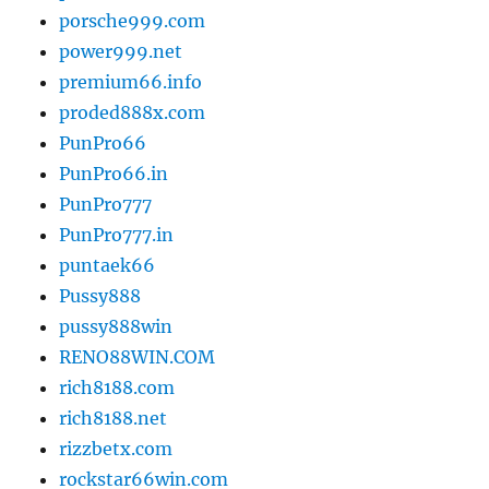
porsche999.com
power999.net
premium66.info
proded888x.com
PunPro66
PunPro66.in
PunPro777
PunPro777.in
puntaek66
Pussy888
pussy888win
RENO88WIN.COM
rich8188.com
rich8188.net
rizzbetx.com
rockstar66win.com