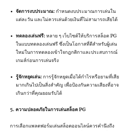
จัดการงบประมาณ:
กำหนดงบประมาณการเล่นใน
แต่ละวัน และไม่ควรเล่นด้วยเงินที่ไม่สามารถเสียได้
ทดลองเล่นฟรี:
หลาย ๆ เว็บไซต์ให้บริการสล็อต PG
ในแบบทดลองเล่นฟรี ซึ่งเป็นโอกาสที่ดีสำหรับผู้เล่น
ใหม่ในการทดลองเข้าใจกฎกติกาและประสบการณ์
เกมส์ก่อนการเล่นจริง
รู้จักหยุดเล่น:
การรู้จักหยุดเมื่อได้กำไรหรือยามที่เสีย
มากเกินไปเป็นสิ่งสำคัญ เพื่อป้องกันความเสียงที่อาจ
เกินกว่าที่คุณยอมรับได้
5. ความปลอดภัยในการเล่นสล็อต PG
การเลือกแพลตฟอร์มเล่นสล็อตออนไลน์ควรคำนึงถึง