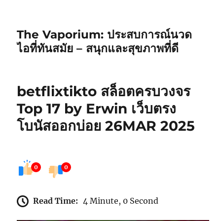
The Vaporium: ประสบการณ์นวด
ไอที่ทันสมัย – สนุกและสุขภาพที่ดี
betflixtikto สล็อตครบวงจร
Top 17 by Erwin เว็บตรง
โบนัสออกบ่อย 26MAR 2025
0
0
Read Time:
4 Minute, 0 Second