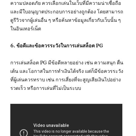
ความปลอดภัย ควรเลือกเล่นในเว็บที่มีความน่าเชื่อถือ
และมีใบอนุญาตประกอบการอย่างถูกต้อง โดยสามารถ
ดูรีวิวจากผู้เล่นอื่น ๆ หรือค้นหาข้อมูลเกี่ยวกับเว็บนั้น ๆ
ในอินเทอร์เน็ต
6. ข้อดีและข้อควรระวังในการเล่นสล็อต PG
การเล่นสล็อต PG มีข้อดีหลายอย่าง เช่น ความสนุก ตื่น
เต้น และโอกาสในการทำเงินได้จริง แต่ก็มีข้อควรระวัง
ที่ผู้เล่นควรทราบ เช่น การเสี่ยงที่จะสูญเสียเงินไปอย่าง
รวดเร็ว หรือการเล่นที่ไม่เป็นระบบ