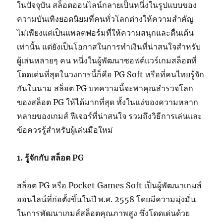
ในปัจจุบัน สล็อตออนไลน์กลายเป็นหนึ่งในรูปแบบของ
ความบันเทิงยอดนิยมที่คนทั่วโลกต่างให้ความสำคัญ
ไม่เพียงแต่เป็นแพลตฟอร์มที่ให้ความสนุกและตื่นเต้น
เท่านั้น แต่ยังเป็นโอกาสในการทำเงินที่น่าสนใจสำหรับ
ผู้เล่นหลายๆ คน หนึ่งในผู้พัฒนาซอฟต์แวร์เกมสล็อตที่
โดดเด่นที่สุดในวงการนี้ก็คือ PG Soft หรือที่คนไทยรู้จัก
กันในนาม สล็อต PG บทความนี้จะพาคุณสำรวจโลก
ของสล็อต PG ให้ได้มากที่สุด ทั้งในแง่ของความหลาก
หลายของเกมส์ ฟีเจอร์ที่น่าสนใจ รวมถึงวิธีการเล่นและ
ข้อควรรู้สำหรับผู้เล่นมือใหม่
1. รู้จักกับ สล็อต PG
สล็อต PG หรือ Pocket Games Soft เป็นผู้พัฒนาเกมส์
ออนไลน์ที่ก่อตั้งขึ้นในปี พ.ศ. 2558 โดยมีความมุ่งมั่น
ในการพัฒนาเกมส์สล็อตคุณภาพสูง ซึ่งโดดเด่นด้วย