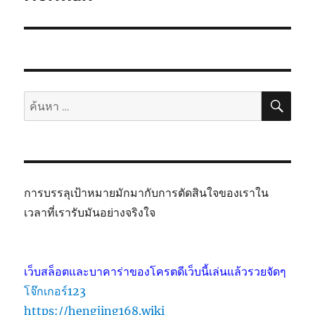
ค้นห
ค้นหา:
การบรรลุเป้าหมายมักมากับการตัดสินใจของเราใน
เวลาที่เรารับมันอย่างจริงใจ
เว็บสล็อตและบาคาร่าของโครตดีเว็บนี้เล่นแล้วรวยจัดๆ
โจ๊กเกอร์123
https://hengjing168.wiki