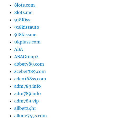
8lots.com
8lots.me
918Kiss
918kissauto
918kissme
9kpluss.com
ABA
ABAGroup2
abbet789.com
acebet789.com
aden168ss.com
adm789.info
adm789.info
adm789.vip
allbet24hr
allone745s.com