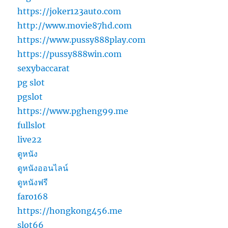
https://joker123auto.com
http://www.movie87hd.com
https://www.pussy888play.com
https://pussy888win.com
sexybaccarat
pg slot
pgslot
https://www.pgheng99.me
fullslot
live22
ดูหนัง
ดูหนังออนไลน์
ดูหนังฟรี
faro168
https://hongkong456.me
slot66