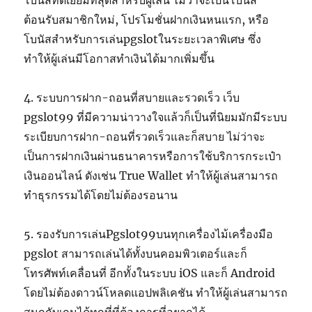
ต้อนรับสมาชิกใหม่, โปรโมชั่นฝากเงินหนแรก, หรือ
โบนัสสำหรับการเล่นpgslotในระยะเวลาพิเศษ ซึ่ง
ทำให้ผู้เล่นมีโอกาสทำเงินได้มากเพิ่มขึ้น
4. ระบบการฝาก-ถอนที่สบายและรวดเร็ว เว็บ
pgslot99 ที่มีความน่าวางใจแล้วก็เป็นที่นิยมมักมีระบบ
ระเบียบการฝาก-ถอนที่รวดเร็วและก็สบาย ไม่ว่าจะ
เป็นการฝากเงินผ่านธนาคารหรือการใช้บริการกระเป๋า
เงินออนไลน์ ดังเช่น True Wallet ทำให้ผู้เล่นสามารถ
ทำธุรกรรมได้โดยไม่ต้องรอนาน
5. รองรับการเล่นPgslot99บนทุกเครื่องไม้เครื่องมือ
pgslot สามารถเล่นได้ทั้งบนคอมพิวเตอร์และก็
โทรศัพท์เคลื่อนที่ อีกทั้งในระบบ iOS และก็ Android
โดยไม่ต้องดาวน์โหลดแอปพลิเคชัน ทำให้ผู้เล่นสามารถ
สนุกกับเกมได้ทุกที่ที่ต้องการที่อยากได้