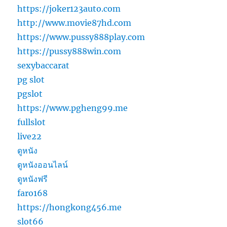
https://joker123auto.com
http://www.movie87hd.com
https://www.pussy888play.com
https://pussy888win.com
sexybaccarat
pg slot
pgslot
https://www.pgheng99.me
fullslot
live22
ดูหนัง
ดูหนังออนไลน์
ดูหนังฟรี
faro168
https://hongkong456.me
slot66