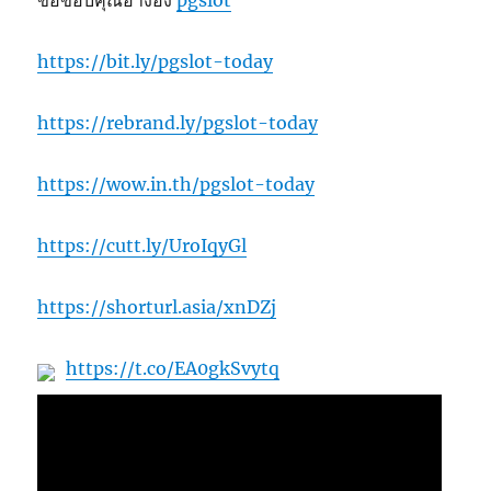
https://bit.ly/pgslot-today
https://rebrand.ly/pgslot-today
https://wow.in.th/pgslot-today
https://cutt.ly/UroIqyGl
https://shorturl.asia/xnDZj
https://t.co/EA0gkSvytq