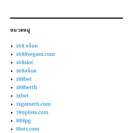
หมวดหมู่
168 สล็อต
1688vegasx.com
168slot
168สล็อต
188bet
188betth
1xbet
1xgameth.com
789pluss.com
888pg
8lots.com