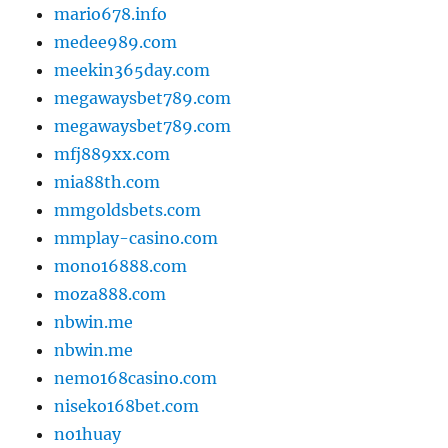
mario678.info
medee989.com
meekin365day.com
megawaysbet789.com
megawaysbet789.com
mfj889xx.com
mia88th.com
mmgoldsbets.com
mmplay-casino.com
mono16888.com
moza888.com
nbwin.me
nbwin.me
nemo168casino.com
niseko168bet.com
no1huay