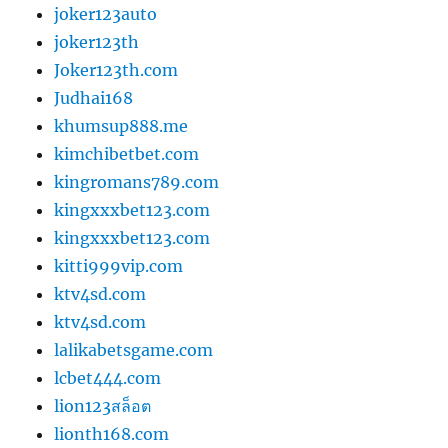
joker123auto
joker123th
Joker123th.com
Judhai168
khumsup888.me
kimchibetbet.com
kingromans789.com
kingxxxbet123.com
kingxxxbet123.com
kitti999vip.com
ktv4sd.com
ktv4sd.com
lalikabetsgame.com
lcbet444.com
lion123สล็อต
lionth168.com