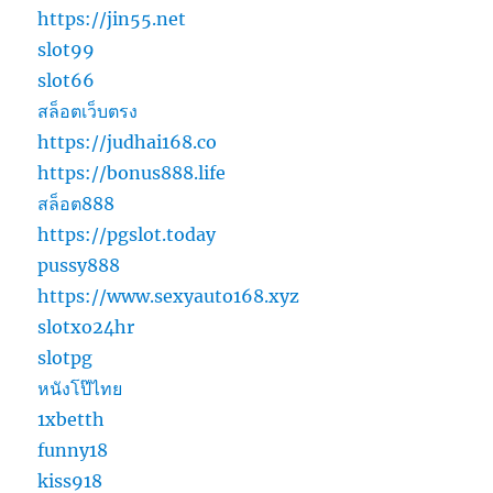
https://jin55.net
slot99
slot66
สล็อตเว็บตรง
https://judhai168.co
https://bonus888.life
สล็อต888
https://pgslot.today
pussy888
https://www.sexyauto168.xyz
slotxo24hr
slotpg
หนังโป๊ไทย
1xbetth
funny18
kiss918