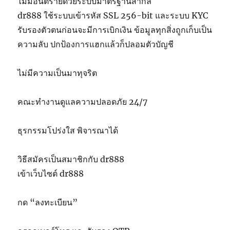
ไม่มีอันตรายด้วยระบบมาตรฐานสากล
dr888 ใช้ระบบเข้ารหัส SSL 256-bit และระบบ KYC
รับรองตัวตนก่อนจะมีการเบิกเงิน ข้อมูลทุกสิ่งถูกเก็บเป็น
ความลับ ปกป้องการแฮกแล้วก็ปลอมตัวบัญชี
ไม่มีความเป็นมาทุจริต
คณะทำงานดูแลความปลอดภัย 24/7
ธุรกรรมโปร่งใส พิจารณาได้
วิธีสมัครเป็นสมาชิกกับ dr888
เข้าเว็บไซต์ dr888
กด “ลงทะเบียน”