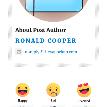
About Post Author
RONALD COOPER
noreply@thevaporium.com
Happy
Sad
Excited