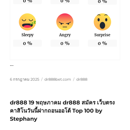
0
%
0
%
0
%
Sleepy
Angry
Surprise
0
%
0
%
0
%
…
เขียน
หมวด
ป้าย
6 กรกฎาคม 2025
dr888bet.com
dr888
เมื่อ
หมู่
กำกับ
dr888 19 พฤษภาคม dr888 สมัคร เว็บตรง
คาสิโนวันนี้ฝากถอนออโต้ Top 100 by
Stephany