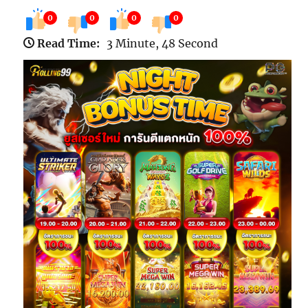
0
0
0
0
Read Time:
3 Minute, 48 Second