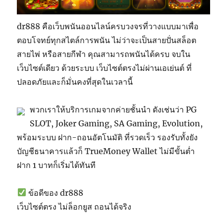
dr888 คือเว็บพนันออนไลน์ครบวงจรที่วางแบบมาเพื่อ
ตอบโจทย์ทุกสไตล์การพนัน ไม่ว่าจะเป็นสายปั่นสล็อต
สายไพ่ หรือสายกีฬา คุณสามารถพนันได้ครบ จบใน
เว็บไซต์เดียว ด้วยระบบ เว็บไซต์ตรงไม่ผ่านเอเย่นต์ ที่
ปลอดภัยและก็มั่นคงที่สุดในเวลานี้
พวกเราให้บริการเกมจากค่ายชั้นนำ ดังเช่นว่า PG
SLOT, Joker Gaming, SA Gaming, Evolution,
พร้อมระบบ ฝาก-ถอนอัตโนมัติ ที่รวดเร็ว รองรับทั้งยัง
บัญชีธนาคารแล้วก็ TrueMoney Wallet ไม่มีขั้นต่ำ
ฝาก 1 บาทก็เริ่มได้ทันที
ข้อดีของ dr888
เว็บไซต์ตรง ไม่ล็อกยูส ถอนได้จริง