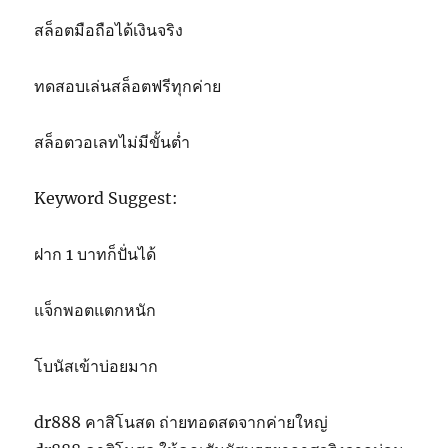
สล็อตมือถือได้เงินจริง
ทดสอบเล่นสล็อตฟรีทุกค่าย
สล็อตวอเลทไม่มีขั้นต่ำ
Keyword Suggest:
ฝาก 1 บาทก็ปั่นได้
แจ็กพอตแตกหนัก
โบนัสเข้าบ่อยมาก
dr888 คาสิโนสด ถ่ายทอดสดจากค่ายใหญ่