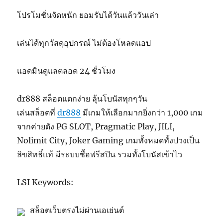
โปรโมชั่นจัดหนัก ยอมรับได้วันแล้ววันเล่า
เล่นได้ทุกวัสดุอุปกรณ์ ไม่ต้องโหลดแอป
แอดมินดูแลตลอด 24 ชั่วโมง
dr888 สล็อตแตกง่าย ลุ้นโบนัสทุกๆวัน
เล่นสล็อตที่
dr888
มีเกมให้เลือกมากยิ่งกว่า 1,000 เกม
จากค่ายดัง PG SLOT, Pragmatic Play, JILI,
Nolimit City, Joker Gaming เกมทั้งหมดทั้งปวงเป็น
ลิขสิทธิ์แท้ มีระบบซื้อฟรีสปิน รวมทั้งโบนัสเข้าไว
LSI Keywords:
สล็อตเว็บตรงไม่ผ่านเอเย่นต์