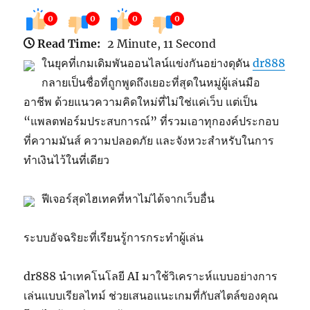
0
0
0
0
Read Time:
2 Minute, 11 Second
ในยุคที่เกมเดิมพันออนไลน์แข่งกันอย่างดุดัน
dr888
กลายเป็นชื่อที่ถูกพูดถึงเยอะที่สุดในหมู่ผู้เล่นมือ
อาชีพ ด้วยแนวความคิดใหม่ที่ไม่ใช่แค่เว็บ แต่เป็น
“แพลตฟอร์มประสบการณ์” ที่รวมเอาทุกองค์ประกอบ
ที่ความมันส์ ความปลอดภัย และจังหวะสำหรับในการ
ทำเงินไว้ในที่เดียว
ฟีเจอร์สุดไฮเทคที่หาไม่ได้จากเว็บอื่น
ระบบอัจฉริยะที่เรียนรู้การกระทำผู้เล่น
dr888 นำเทคโนโลยี AI มาใช้วิเคราะห์แบบอย่างการ
เล่นแบบเรียลไทม์ ช่วยเสนอแนะเกมที่กับสไตล์ของคุณ