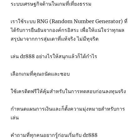
ระบบเศรษฐกิจด้านในเกมที่เที่ยงธรรม
เราใช้ระบบ RNG (Random Number Generator) ที่
ได้รับการยืนยันจากองค์กรอิสระ เพื่อให้แน่ใจว่าทุกผล
สรุปมาจากการสุ่มเดาที่แท้จริง ไม่มีทุจริต
เล่น dr888 อย่างไรให้สนุกแล้วก็ได้กำไร
เลือกเกมที่คุณถนัดและชอบ
ใช้เครดิตฟรีให้คุ้มสำหรับในการทดสอบก่อนลงทุนจริง
กำหนดแผนการเงินและก็ตั้งความมุ่งหมายสำหรับการ
เล่น
คำถามที่ทุกคนอยากรู้ก่อนเริ่มกับ dr888