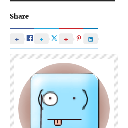
Share