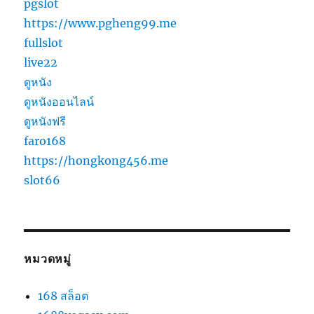
pgslot
https://www.pgheng99.me
fullslot
live22
ดูหนัง
ดูหนังออนไลน์
ดูหนังฟรี
faro168
https://hongkong456.me
slot66
หมวดหมู่
168 สล็อต