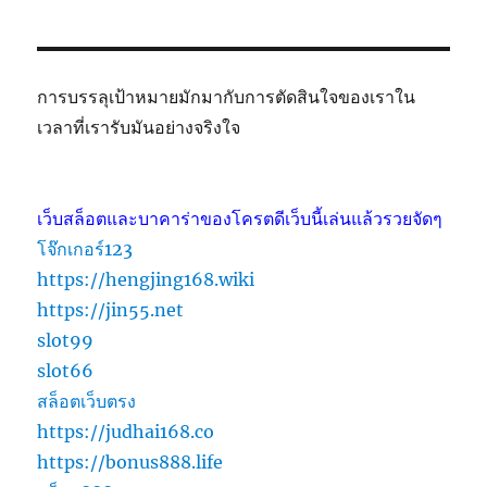
การบรรลุเป้าหมายมักมากับการตัดสินใจของเราใน
เวลาที่เรารับมันอย่างจริงใจ
เว็บสล็อตและบาคาร่าของโครตดีเว็บนี้เล่นแล้วรวยจัดๆ
โจ๊กเกอร์123
https://hengjing168.wiki
https://jin55.net
slot99
slot66
สล็อตเว็บตรง
https://judhai168.co
https://bonus888.life