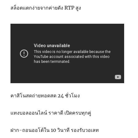
สล็อตแตกง่ายจากค่ายดัง RTP สูง
คาสิโนสดถ่ายทอดสด 24 ชั่วโมง
แทงบอลออนไลน์ ราคาดี เปิดครบทุกคู่
ฝาก-ถอนออโต้ใน 10 วินาที รองรับวอเลท