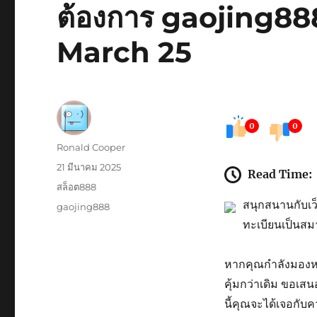
ต้องการ gaojing888 เ
March 25
0
0
ผู้
Ronald Cooper
เขียน
เขียน
21 มีนาคม 2025
Read Time:
เมื่อ
หมวด
สล็อต888
หมู่
สนุกสนานกับเว็
ป้าย
gaojing888
กำกับ
ทะเบียนเป็นสม
หากคุณกำลังมองหา
คุ้มกว่าเดิม ขอเ
นี้คุณจะได้เจอกับค