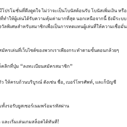
โปรโมชั่นที่ดึงดูดใจ ไม่ว่าจะเป็นโบนัสต้อนรับ โบนัสเพิ่มเงิน หรือ
ี่ทำให้ผู้เล่นได้รับความคุ้มค่ามากที่สุด นอกเหนือจากนี้ ยังมีระบบ
ัลพิเศษสำหรับสมาชิกเพื่อเป็นการทดแทนผู้เล่นที่ให้ความเชื่อมั่น
สมัครเล่นที่เว็บไซต์ของพวกเราเพียงกระทำตามขั้นตอนกล้วยๆ
ะก็คลิกที่ปุ่ม “ลงทะเบียนสมัครสมาชิก”
ว ให้ครบถ้วนบริบูรณ์ ดังเช่น ชื่อ, เบอร์โทรศัพท์, และก็บัญชี
มทั้งรอรับยูสเซอร์เนมพร้อมรหัสผ่าน
และเริ่มเล่นเกมสล็อตได้ทันที!