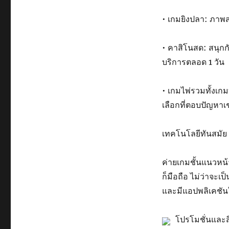
• เกมยิงปลา: ภาพส
• คาสิโนสด: สนุกกั
บริการตลอด 1 วัน
• เกมไพ่รวมทั้งเก
เลือกที่ตอบปัญหาเช
เทคโนโลยีทันสมัย
ค่ายเกมชั้นแนวหน
ก็มือถือ ไม่ว่าจะเ
และมีแอปพลิเคชัน
โปรโมชั่นและส