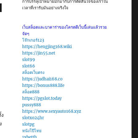
การบรรลุเป้าหมายมักมากับการตัดสินใจของเราใน
1
เวลาที่เรารับมันอย่างจริงใจ
เว็บสล็อตและบาคาร่าของโครตดีเว็บนี้เล่นแล้วรวย
จัดๆ
โจ๊กเกอร์123
https://hengjing168.wiki
https://jin55.net
slot99
slot66
สล็อตเว็บตรง
https://judhai168.co
https://bonus888.life
สล็อต888
https://pgslot.today
pussy888
https://www.sexyauto168.xyz
้ง
slotxo24hr
ง
slotpg
หนังโป๊ไทย
1xbetth