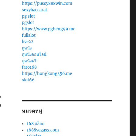
https://pussy888win.com
sexybaccarat
pg slot
pgslot
https://www.pgheng99.me
fullslot
live22
ดูหนัง
ดูหนังออนไลน์
ดูหนังฟรี
faro168
https://hongkong456.me
slot66
ว
ด
หมวดหมู่
168 สล็อต
1688vegasx.com