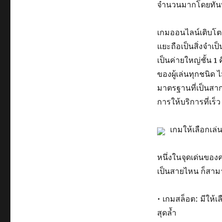
จำนวนมากโดยทันท
เกมออนไลน์เติบโตอย
แยะถือเป็นสิ่งจำเป
เป็นค่ายใหญ่ชั้น 
ของผู้เล่นทุกชนิด 
มาตรฐานที่เป็นสาก
การให้บริการที่เร็ว
เกมให้เลือกเล่
หนึ่งในจุดเด่นของ
เป็นสายไหน ก็สามา
• เกมสล็อต: มีให้เ
สุดล้ำ