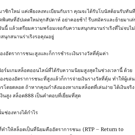
มาชิกใหม่ แค่เพียงลงทะเบียนกับเรา คุณจะได้รับโบนัสต้อนรับทันท
ดพิเศษที่อัปเดตใหม่ทุกสัปดาห์ อย่าคอยช้า! รีบสมัครและย้ายมาเล่
ันนี้ แล้วเตรียมความพร้อมเจอกับความสนุกสนานร่าเริงที่ไม่จบไม่
มสนุกสนานร่าเริงรอคุณอยู่
รื่องอัตราการชนะสูงและก็การชำระเงินรางวัลที่คุ้มค่า
ร์มเกมสล็อตออนไลน์ที่ได้รับความนิยมสูงสุดในช่วงเวลานี้ ด้วย
งของอัตราการชนะที่สูงแล้วก็การจ่ายเงินรางวัลที่คุ้ม ทำให้ผู้เล่น
ารโดยตลอด ถ้าหากคุณกำลังมองหาเกมสล็อตที่เล่นง่าย ได้เงินจริง
ินสูง สล็อต888 เป็นคำตอบที่เยี่ยมที่สุด
ิ่มช่องทางได้กำไร
ที่ทำให้สล็อตเป็นที่นิยมคืออัตราการชนะ (RTP – Return to