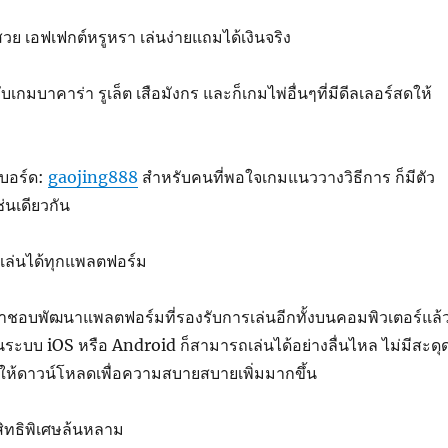
วย เอฟเฟกต์หรูหรา เล่นง่ายแถมได้เงินจริง
บเกมบาคาร่า รูเล็ต เสือมังกร และก็เกมไพ่อื่นๆที่มีดีลเลอร์สดให้
มบอร์ด:
gaojing888
สำหรับคนที่พอใจเกมแนววางวิธีการ ก็มีตัว
่นเดียวกัน
 เล่นได้ทุกแพลตฟอร์ม
้าชอบพัฒนาแพลตฟอร์มที่รองรับการเล่นอีกทั้งบนคอมพิวเตอร์แล้
ป็นระบบ iOS หรือ Android ก็สามารถเล่นได้อย่างลื่นไหล ไม่มีสะดุ
ให้ดาวน์โหลดเพื่อความสบายสบายเพิ่มมากขึ้น
ิทธิพิเศษล้นหลาม