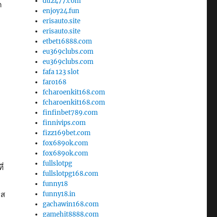
du2477.com
ก
enjoy24.fun
erisauto.site
erisauto.site
etbet16888.com
eu369clubs.com
eu369clubs.com
fafa 123 slot
faro168
fcharoenkit168.com
fcharoenkit168.com
finfinbet789.com
finnivips.com
fizz169bet.com
fox689ok.com
fox689ok.com
fullslotpg
ี่
fullslotpg168.com
funny18
าส
funny18.in
gachawin168.com
gamehit8888.com