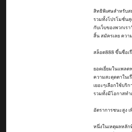
สิทธิพิเศษสำหรับส
รวมทั้งโปรโมชั่นสุ
กับเว็บของพวกเราว
สิ้น สมัครเลย ควา
สล็อต888 ขึ้นชื่อเ
ยอดเยี่ยมในแพลตฟอ
ความสะดุดตาในเรื่อ
เยอะๆเลือกใช้บริก
รวมทั้งมีโอกาสทำเง
อัตราการชนะสูง เพ
หนึ่งในเหตุผลหลัก