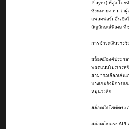
Player) ที่สูง โด
ซึ่งหมายความว่าผู
แพลตฟอร์มอื่น ยิ่งไ
สัญลักษณ์พิเศษ ที
การชำระเงินรางวัลท
สล็อตมีองค์ประกอบ
พอตแบบโปรเกรสซีฟ 
สามารถเลือกเล่นเกม
บางเกมยังมีการแจก
หมุนวงล้อ
สล็อตเว็บไซต์ตรง A
สล็อตเว็บตรง API แ