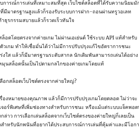
ารณ์การเล่นที่เหมาะสมที่สุด เว็บไซต์สล็อตที่ได้รับความนิยมมั
ที่มีมาตรฐานสูงแล้วก็รองรับระบบการฝาก-ถอนผ่านทรูวอเลท
ำธุรกรรมสบายแล้วก็รวดเร็วทันใจ
กมสล็อตโดยตรงจากค่ายเกม ไม่ผ่านเอเย่นต์ ใช้ระบบ API แท้สำหรับ
ับตัวเกม ทำให้เชื่อมั่นได้ว่าไม่มีการปรับปรุงแก้ไขอัตราการชนะ
งใส แล้วก็มีมาตรฐานระดับสากล นักเดิมพันสามารถเล่นได้อย่าง
หมุนสล็อตนั้นเป็นไปตามกลไกของค่ายเกมโดยแท้
ลือกสล็อตเว็บไซต์ตรงจากค่ายใหญ่?
ครื่องหมายของคุณภาพ แล้วก็มีการปรับปรุงเกมโดยตลอด ไม่ว่าจะ
ีเจอร์พิเศษที่เพิ่มช่องทางสำหรับการชนะ หรือแม้แต่ระบบแจ็คพอตท
ดังกล่าว การเลือกเล่นสล็อตจากเว็บไซต์ตรงของค่ายใหญ่ก็เลยเป็น
่สุดสำหรับนักพนันที่อยากได้ประสบการณ์การเล่นที่คุ้มค่าและมีโอก