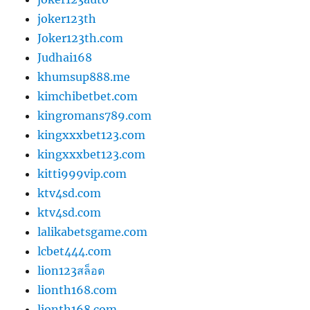
joker123th
Joker123th.com
Judhai168
khumsup888.me
kimchibetbet.com
kingromans789.com
kingxxxbet123.com
kingxxxbet123.com
kitti999vip.com
ktv4sd.com
ktv4sd.com
lalikabetsgame.com
lcbet444.com
lion123สล็อต
lionth168.com
lionth168.com