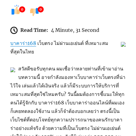
0
0
Read Time:
4 Minute, 31 Second
บาคาร่า168
เว็บตรง ไม่ผ่านเอเย่นต์ ที่เหมาะสม
ที่สุดในไทย
สวัสดีขอรับทุกคน ผมเชื่อว่าหลายท่านที่เข้ามาอ่าน
บทความนี้ อาจกำลังมองหาเว็บบาคาร่าเว็บตรงที่น่า
ไว้ใจ เล่นแล้วได้เงินจริง แล้วก็มีระบบการให้บริการที่
เหมาะสมที่สุดใช่ไหมครับ? วันนี้ผมต้องการชี้แนะให้ทุก
คนได้รู้จักกับ บาคาร่า168 เว็บบาคาร่าออนไลน์ที่ผมเอง
ก็เคยทดลองใช้งาน แล้วก็จำต้องบอกเลยว่า ตรงนี้เป็น
เว็บไซต์ที่ตอบโจทย์ทุกความปรารถนาของคนรักบาคา
ร่าอย่างแท้จริง ด้วยความที่เป็นเว็บตรง ไม่ผ่านเอเย่นต์