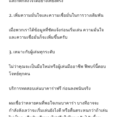
และก็ตกลงใจได้อย่างเที่ยงตรง
2. เพิ่มความมั่นใจและความเชื่อมั่นในการวางเดิมพัน
เมื่อพวกเราได้ข้อมูลที่ชัดแจ้งก่อนเริ่มเล่น ความมั่นใจ
และความเชื่อมั่นก็จะเพิ่มขึ้นครับ
3. เหมาะกับผู้เล่นทุกระดับ
ไม่ว่าคุณจะเป็นมือใหม่หรือผู้เล่นมืออาชีพ ฟีพบร์นี้ตอบ
โจทย์ทุกคน
บริการทดสอบเล่นบาคาร่าฟรี ก่อนลงพนันจริง
ผมเชื่อว่าหลายคนที่พอใจเกมบาคาร่า บางทีอาจจะ
กำลังลังเลว่าจะเริ่มเล่นยังไงดี หรือตื่นตระหนกว่าถ้าเล่น