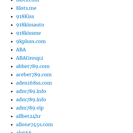
8lots.me
918Kiss
918kissauto
918kissme
9kpluss.com
ABA
ABAGroup2
abbet789.com
acebet789.com
aden168ss.com
adm789.info
adm789.info
adm789.vip
allbet24hr
allone745s.com
alot66