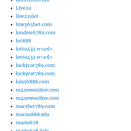
Live22
live22slot
lnw365bet.com
london6789.com
lot888
lotto432 ทางเข้า
lotto432 ทางเข้า
luckycat789.com
luckycat789.com
luis16888.com
m4newonline.com
m4newonline.com
mac1bet789.com
macau888.win
mario678
mario678.info