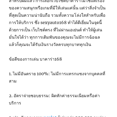
สำหรับผมแล้ว การเลือกเว็บไซต์บาคาร่าไม่ใช่แค่เรื่อง
ของความสนุกหรือเกมที่มีให้เล่นแค่นั้น แต่ว่าสิ่งจำเป็น
ที่สุดเป็นความน่านับถือ รวมทั้งความโล่งใสสำหรับเพื่อ
การให้บริการ ซึ่ง sexyauto168 ทำได้ดีเยี่ยมในจุดนี้
ด้วยการเป็น เว็บไซต์ตรง ที่ไม่ผ่านเอเย่นต์ ทำให้ผู้เล่น
มั่นใจได้ว่า ทุกการเดิมพันของคุณจะไม่มีการฉ้อฉล
แล้วก็คุณจะได้รับเงินรางวัลครบทุกบาททุกเงิน
ข้อดีของการเล่น บาคาร่า168
1. ไม่มีอันตราย 100%: ไม่มีการแทรกแซงจากบุคคลที่
สาม
2. อัตราจ่ายชอบธรรม: ผิดหักค่าธรรมเนียมหรือค่า
บริการ