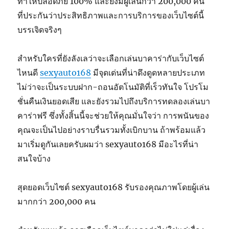
ทำให้ปลอดภัย 100% และยังมีผู้เล่นกว่า 200,000 คน
ที่ประกันว่าประสิทธิภาพและการบริการของเว็บไซต์นี้
บรรเจิดจริงๆ
สำหรับใครที่ยังลังเลว่าจะเลือกเล่นบาคาร่ากับเว็บไซต์
ไหนดี
sexyauto168
มีจุดเด่นที่น่าดึงดูดหลายประเภท
ไม่ว่าจะเป็นระบบฝาก-ถอนอัตโนมัติที่เร็วทันใจ โปรโม
ชั่นคืนเงินยอดเสีย และยังรวมไปถึงบริการทดลองเล่นบา
คาร่าฟรี ซึ่งทั้งสิ้นนี้จะช่วยให้คุณมั่นใจว่า การพนันของ
คุณจะเป็นไปอย่างราบรื่นรวมทั้งเบิกบาน ถ้าพร้อมแล้ว
มาเริ่มดูกันเลยครับผมว่า sexyauto168 มีอะไรที่น่า
สนใจบ้าง
สุดยอดเว็บไซต์ sexyauto168 รับรองคุณภาพโดยผู้เล่น
มากกว่า 200,000 คน