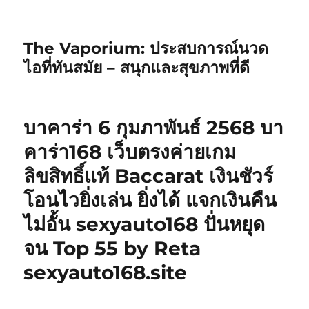
The Vaporium: ประสบการณ์นวด
ไอที่ทันสมัย – สนุกและสุขภาพที่ดี
บาคาร่า 6 กุมภาพันธ์ 2568 บา
คาร่า168 เว็บตรงค่ายเกม
ลิขสิทธิ์แท้ Baccarat เงินชัวร์
โอนไวยิ่งเล่น ยิ่งได้ แจกเงินคืน
ไม่อั้น sexyauto168 ปั่นหยุด
จน Top 55 by Reta
sexyauto168.site