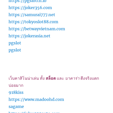
https://pgslotth.io
https://joker356.com
https://samurai777.net
https://tokyoslot88.com
https://betwayvietnam.com
https://jokerasia.net
pgslot
pgslot
เว็บคาสิโนน่าเล่น ทั้ง
สล็อต
และ
บาคาร่า
ตึงจริงแตก
บ่อยมาก
918kiss
https://www.madoohd.com
sagame