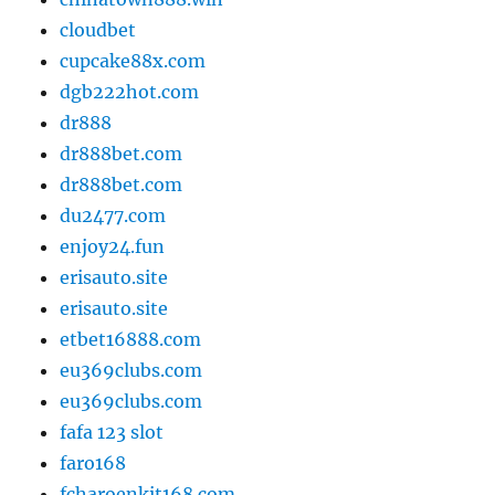
cloudbet
cupcake88x.com
dgb222hot.com
dr888
dr888bet.com
dr888bet.com
du2477.com
enjoy24.fun
erisauto.site
erisauto.site
etbet16888.com
eu369clubs.com
eu369clubs.com
fafa 123 slot
faro168
fcharoenkit168.com