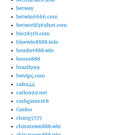
betway
betwin6666.com
betworld369hot.com
bio285th.com
bluewin8888.info
bombet888.win
bonus888
brazil999
bwvip4.com
cafe444
carlo999.net
cashgame168
Casino
chang7777
chinatown888.win
chinatown888.win