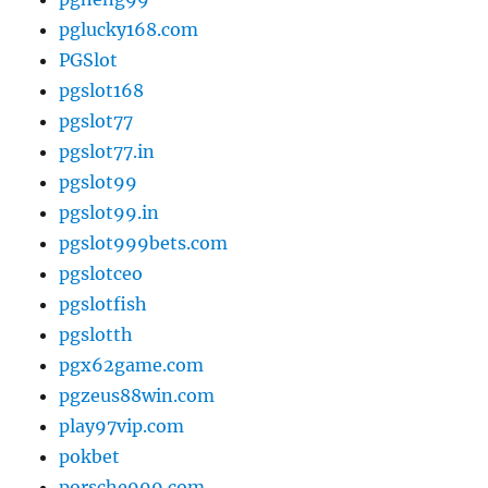
pglucky168.com
PGSlot
pgslot168
pgslot77
pgslot77.in
pgslot99
pgslot99.in
pgslot999bets.com
pgslotceo
pgslotfish
pgslotth
pgx62game.com
pgzeus88win.com
play97vip.com
pokbet
porsche999.com