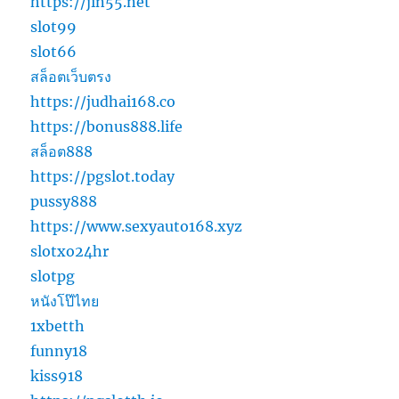
https://jin55.net
slot99
slot66
สล็อตเว็บตรง
https://judhai168.co
https://bonus888.life
สล็อต888
https://pgslot.today
pussy888
https://www.sexyauto168.xyz
slotxo24hr
slotpg
หนังโป๊ไทย
1xbetth
funny18
kiss918