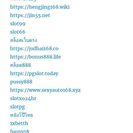
https://hengjing168.wiki
https://jin55.net
slot99
slot66
สล็อตเว็บตรง
https://judhai168.co
https://bonus888.life
สล็อต888
https://pgslot.today
pussy888
https://www.sexyauto168.xyz
slotxo24hr
slotpg
หนังโป๊ไทย
1xbetth
funny18