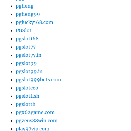
pgheng
pgheng99
pglucky168.com
PGSlot
pgslot168
pgslot77
pgslot77.in
pgslot99
pgslot99.in
pgslot999bets.com
pgslotceo
pgslotfish
pgslotth
pgx62game.com
pgzeus88win.com
play97vip.com