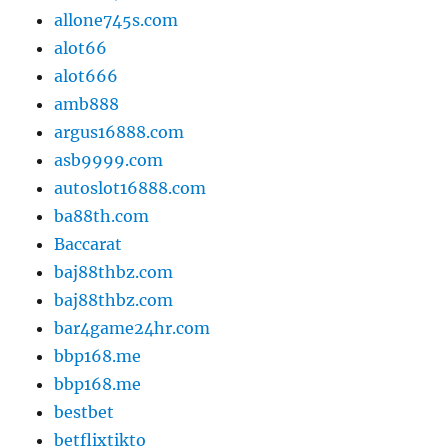
allone745s.com
alot66
alot666
amb888
argus16888.com
asb9999.com
autoslot16888.com
ba88th.com
Baccarat
baj88thbz.com
baj88thbz.com
bar4game24hr.com
bbp168.me
bbp168.me
bestbet
betflixtikto