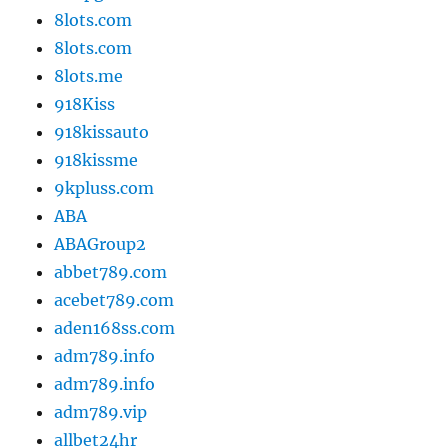
8lots.com
8lots.com
8lots.me
918Kiss
918kissauto
918kissme
9kpluss.com
ABA
ABAGroup2
abbet789.com
acebet789.com
aden168ss.com
adm789.info
adm789.info
adm789.vip
allbet24hr