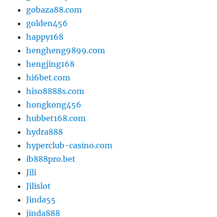
gobaza88.com
golden456
happy168
hengheng9899.com
hengjing168
hi6bet.com
hiso8888s.com
hongkong456
hubbet168.com
hydra888
hyperclub-casino.com
ib888pro.bet
Jili
Jilislot
Jinda55
jinda888