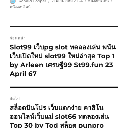
ผู้
เขียน
หมวด
ป้าย
Ronald Cooper
21 พฤษภาคม 2024
หนังออนไลน์
เขียน
เมื่อ
หมู่
กำกับ
หนังออนไลน์
แนะแนว
ก่อนหน้า
เรื่อง
Slot99 เว็บpg slot ทดลองเล่น พนัน
เรื่อง
ก่อน
เว็บเปิดใหม่ slot99 ใหม่ล่าสุด Top 1
หน้า:
by Arleen เศรษฐี99 St99.fun 23
April 67
ถัดไป
สล็อตปันโปร เว็บแตกง่าย คาสิโน
เรื่อง
ต่อ
ออนไลน์เว็บแม่ slot66 ทดลองเล่น
ไป:
Top 30 by Tod สล็อต punpro