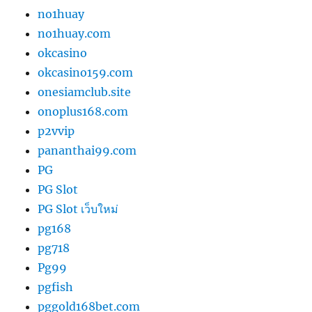
no1huay
no1huay.com
okcasino
okcasino159.com
onesiamclub.site
onoplus168.com
p2vvip
pananthai99.com
PG
PG Slot
PG Slot เว็บใหม่
pg168
pg718
Pg99
pgfish
pggold168bet.com