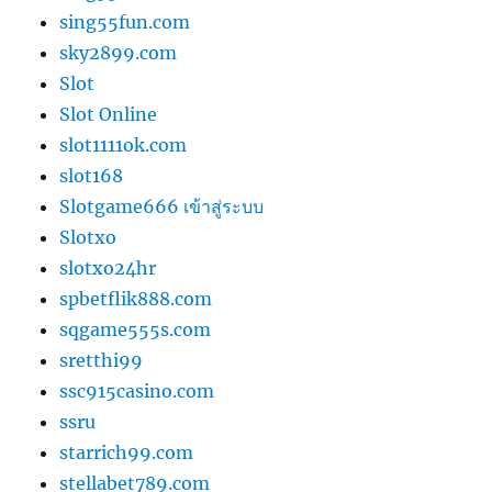
sing55fun.com
sky2899.com
Slot
Slot Online
slot1111ok.com
slot168
Slotgame666 เข้าสู่ระบบ
Slotxo
slotxo24hr
spbetflik888.com
sqgame555s.com
sretthi99
ssc915casino.com
ssru
starrich99.com
stellabet789.com