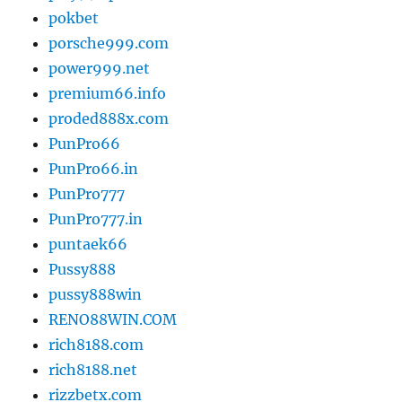
pokbet
porsche999.com
power999.net
premium66.info
proded888x.com
PunPro66
PunPro66.in
PunPro777
PunPro777.in
puntaek66
Pussy888
pussy888win
RENO88WIN.COM
rich8188.com
rich8188.net
rizzbetx.com