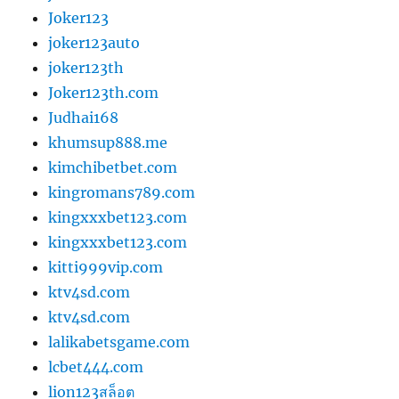
Joker123
joker123auto
joker123th
Joker123th.com
Judhai168
khumsup888.me
kimchibetbet.com
kingromans789.com
kingxxxbet123.com
kingxxxbet123.com
kitti999vip.com
ktv4sd.com
ktv4sd.com
lalikabetsgame.com
lcbet444.com
lion123สล็อต