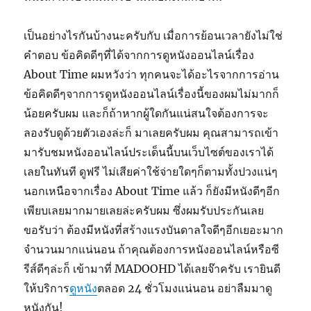
เป็นอย่างไรกันบ้างนะครับกับ เมื่อการย้อนเวลายังไม่ใช่
คำตอบ ข้อคิดดีๆที่ได้จากการดูหนังออนไลน์เรื่อง
About Time ผมหวังว่า ทุกคนจะได้อะไรจากการอ่าน
ข้อคิดดีๆจากการดูหนังออนไลน์เรื่องนี้ของผมไม่มากก็
น้อยครับผม และก็ถ้าหากผู้ใดกันแน่สนใจต้องการจะ
ลองรับดูด้วยตัวเองล่ะก็ มาเลยครับผม คุณสามารถเข้า
มารับชมหนังออนไลน์ประเด็นนี้บนเว็บไซต์ของเราได้
เลยในทันที ดูฟรี ไม่เสียค่าใช้จ่ายใดๆก็ตามทั้งปวงแน่ๆ
นอกเหนือจากเรื่อง About Time แล้ว ก็ยังมีหนังดีๆอีก
เพียบเลยมากมายเลยล่ะครับผม ซึ่งผมรับประกันเลย
ขอรับว่า ต้องมีหนังที่สร้างแรงบันดาลใจดีๆอีกเยอะมาก
จำนวนมากแน่นอน ถ้าคุณต้องการหนังออนไลน์หรือซี
รีส์ดีๆล่ะก็ เข้ามาที่ MADOOHD ได้เลยจ๊าครับ เรายินดี
ให้บริการ
ดูหนัง
ตลอด 24 ชั่วโมงแน่นอน อย่าลืมมาดู
หนังกัน!