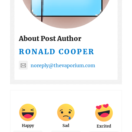
About Post Author
RONALD COOPER
noreply@thevaporium.com
Happy
Sad
Excited