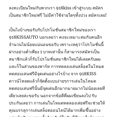
ลงทะเบียนใหม่กับพวกเรา 918kiss เข้าสู่ระบบ สมัคร
เป็นสมาชิกใหม่ฟรี ไม่มีค่าใช้จ่ายใดๆทั้งปวง สมัครเลย!
เป็นไงบ้างขอรับกับโปรโมชั่นสมาชิกใหม่ของเรา
918KISSAUTO บอกเลยว่า คงจะเหมาะสมกับคนอีก
จำนวนไม่น้อยแน่นอนขอรับ เพราะเหตุว่าโปรโมชั่นนี้
ฝากอย่างต่ำเพียง 1 บาทเท่านั้น ก็สามารถสมัครเป็น
สมาชิกแล้วก็รับโปรโมชั่นสมาชิกใหม่ได้เลยครับผม
และก็ในส่วนของพาร์ท การทดลองเล่นสล็อตในโหมด
ทดสอบเล่นฟรีมีจุดเด่นอย่างไรบ้าง จาก 918KISS
ดาวน์โหลดแล้วก็จัดตั้งแบบง่ายๆการเล่นในโหมด
ทดสอบเล่นฟรีนั้นมีจุดเด่นอีกมากมายมากไม่น้อยเลยที
เดียวเลยล่ะขอรับ นอกจากข้อดีที่ผมเขียนลงไป รับ
ประกันเลยว่า การเล่นในโหมดทดลองเล่ยฟรีจะช่วยให้
คุณบรรลุการเล่นสล็อตออนไลน์ได้มากเพิ่มขึ้นอย่าง