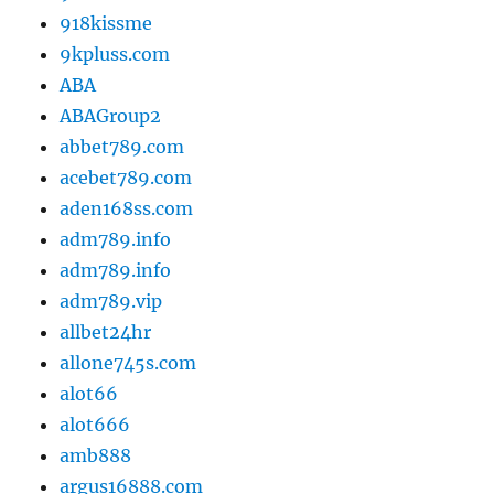
918kissme
9kpluss.com
ABA
ABAGroup2
abbet789.com
acebet789.com
aden168ss.com
adm789.info
adm789.info
adm789.vip
allbet24hr
allone745s.com
alot66
alot666
amb888
argus16888.com