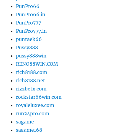
PunPro66
PunPro66.in
PunPro777
PunPro777.in
puntaek66
Pussy888
pussy888win
RENO88WIN.COM
rich8188.com
rich8188.net
rizzbetx.com
rockstar66win.com
royaleluxee.com
run24pro.com
sagame
sagame168