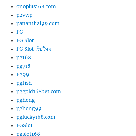
onoplus168.com
p2vvip
pananthai99.com
PG
PG Slot
PG Slot เว็บใหม่
pg168
pg718
Pg99
pgfish
pggold168bet.com
pgheng
pgheng99
pglucky168.com
PGSlot
pgslot168