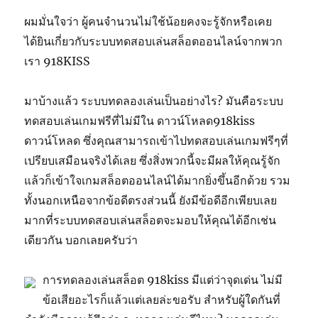
ผมมั่นใจว่า ผู้คนจำนวนไม่ใช้น้อยคงจะรู้จักหรือเคย
ได้ยินเกี่ยวกับระบบทดสอบเล่นสล็อตออนไลน์จากพวก
เรา 918KISS
มาบ้างแล้ว ระบบทดลองเล่นเป็นอย่างไร? มันคือระบบ
ทดสอบเล่นเกมฟรีที่ไม่มีใน ดาวน์โหลด918kiss
ดาวน์โหลด ซึ่งคุณสามารถเข้าไปทดสอบเล่นเกมฟรีๆที่
เปรียบเสมือนจริงได้เลย ซึ่งสิ่งพวกนี้จะมีผลให้คุณรู้จัก
แล้วก็เข้าใจเกมสล็อตออนไลน์ได้มากยิ่งขึ้นอีกด้วย รวม
ทั้งนอกเหนือจากข้อดีตรงส่วนนี้ ยังมีข้อดีอีกเพียบเลย
มากที่ระบบทดสอบเล่นสล็อตจะมอบให้คุณได้อีกเช่น
เดียวกัน บอกเลยครับว่า
การทดลองเล่นสล็อต 918kiss มีแต่ว่าจุดเด่น ไม่มี
ข้อเสียอะไรก็แล้วแต่เลยล่ะขอรับ สำหรับผู้ใดกันที่