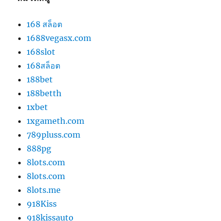
168 สล็อต
1688vegasx.com
168slot
168สล็อต
188bet
188betth
1xbet
1xgameth.com
789pluss.com
888pg
8lots.com
8lots.com
8lots.me
918Kiss
918kissauto