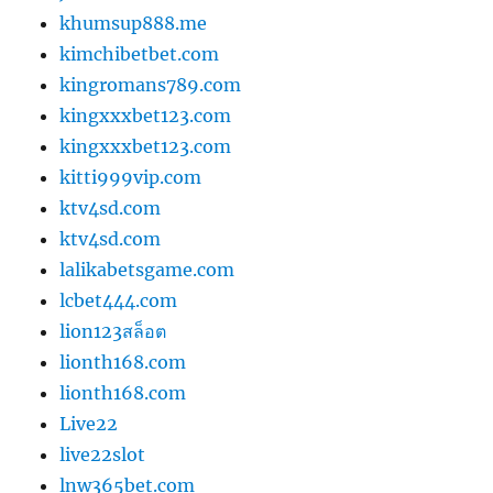
khumsup888.me
kimchibetbet.com
kingromans789.com
kingxxxbet123.com
kingxxxbet123.com
kitti999vip.com
ktv4sd.com
ktv4sd.com
lalikabetsgame.com
lcbet444.com
lion123สล็อต
lionth168.com
lionth168.com
Live22
live22slot
lnw365bet.com