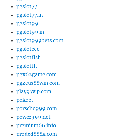
pgslot77
pgslot77.in
pgslot99
pgslot99.in
pgslot999bets.com
pgslotceo
pgslotfish
pgslotth
pgx62game.com
pgzeus88win.com
play97vip.com
pokbet
porsche999.com
power999.net
premium66.info
proded888x.com