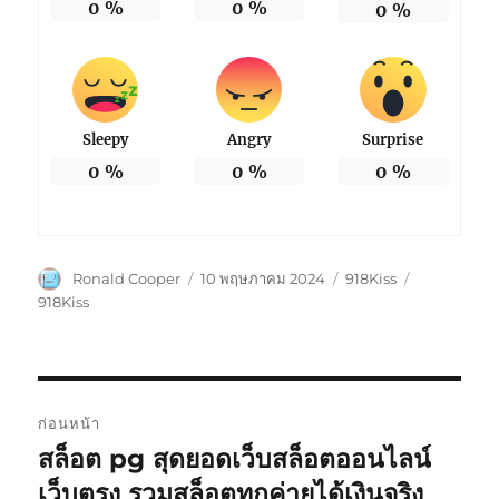
0
%
0
%
0
%
Sleepy
Angry
Surprise
0
%
0
%
0
%
ผู้
เขียน
หมวด
ป้าย
Ronald Cooper
10 พฤษภาคม 2024
918Kiss
เขียน
เมื่อ
หมู่
กำกับ
918Kiss
แนะแนว
ก่อนหน้า
เรื่อง
สล็อต pg สุดยอดเว็บสล็อตออนไลน์
เรื่อง
ก่อน
เว็บตรง รวมสล็อตทุกค่ายได้เงินจริง