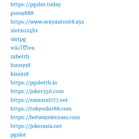
https://pgslot.today
pussy888
https://www.sexyauto168.xyz
slotxo24hr
slotpg
หนังโป๊ไทย
1xbetth
funny18
kiss918
https://pgslotth.io
https://joker356.com
https://samurai777.net
https://tokyoslot88.com
https://betwayvietnam.com
https://jokerasia.net
pgslot