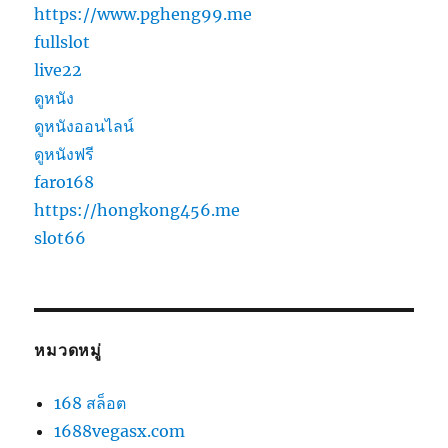
https://www.pgheng99.me
fullslot
live22
ดูหนัง
ดูหนังออนไลน์
ดูหนังฟรี
faro168
https://hongkong456.me
slot66
หมวดหมู่
168 สล็อต
1688vegasx.com