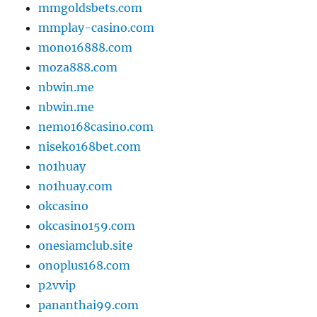
mmgoldsbets.com
mmplay-casino.com
mono16888.com
moza888.com
nbwin.me
nbwin.me
nemo168casino.com
niseko168bet.com
no1huay
no1huay.com
okcasino
okcasino159.com
onesiamclub.site
onoplus168.com
p2vvip
pananthai99.com