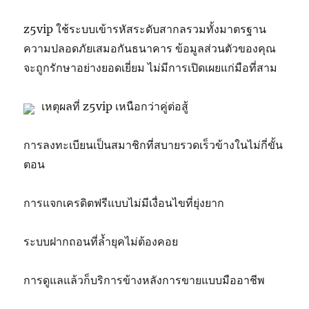
z5vip ใช้ระบบเข้ารหัสระดับสากลรวมทั้งมาตรฐาน
ความปลอดภัยเสมอกันธนาคาร ข้อมูลส่วนตัวของคุณ
จะถูกรักษาอย่างยอดเยี่ยม ไม่มีการเปิดเผยแก่มือที่สาม
เหตุผลที่ z5vip เหนือกว่าคู่ต่อสู้
การลงทะเบียนเป็นสมาชิกที่สบายรวดเร็วข้างในไม่กี่ขั้น
ตอน
การแจกเครดิตฟรีแบบไม่มีเงื่อนไขที่ยุ่งยาก
ระบบฝากถอนที่ล้ำยุคไม่ต้องคอย
การดูแลแล้วก็บริการข้างหลังการขายแบบมืออาชีพ