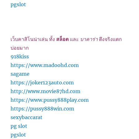
pgslot
เว็บคาสิโนน่าเล่น ทั้ง
สล็อต
และ
บาคาร่า
ตึงจริงแตก
บ่อยมาก
918kiss
https://www.madoohd.com
sagame
https://joker123auto.com
http://www.movie87hd.com
https://www.pussy888play.com
https://pussy888win.com
sexybaccarat
pg slot
pgslot