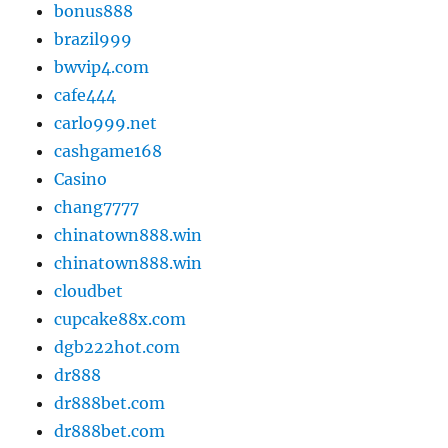
bonus888
brazil999
bwvip4.com
cafe444
carlo999.net
cashgame168
Casino
chang7777
chinatown888.win
chinatown888.win
cloudbet
cupcake88x.com
dgb222hot.com
dr888
dr888bet.com
dr888bet.com