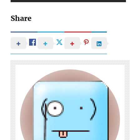
Share