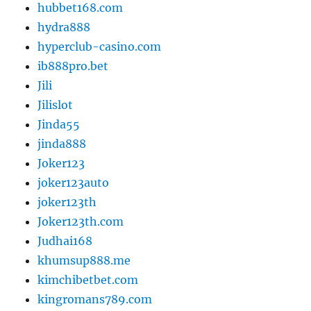
hubbet168.com
hydra888
hyperclub-casino.com
ib888pro.bet
Jili
Jilislot
Jinda55
jinda888
Joker123
joker123auto
joker123th
Joker123th.com
Judhai168
khumsup888.me
kimchibetbet.com
kingromans789.com