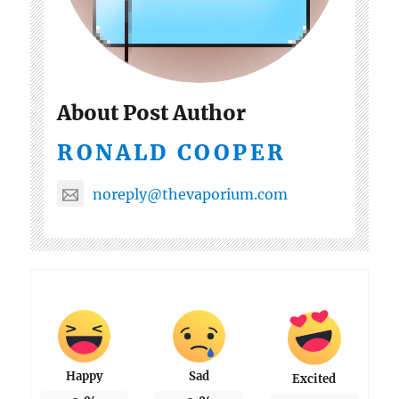
About Post Author
RONALD COOPER
noreply@thevaporium.com
Happy
Sad
Excited