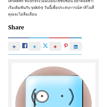
เครดิตฟรี ที่แจกจริงไม่มีเงื่อนไขซับซ้อน อย่าคอยช้า!
เริ่มเดิมพันกับ yak69 วันนี้เพื่อประสบการณ์คาสิโนที่
คุณจะไม่ลืมเลือน
Share