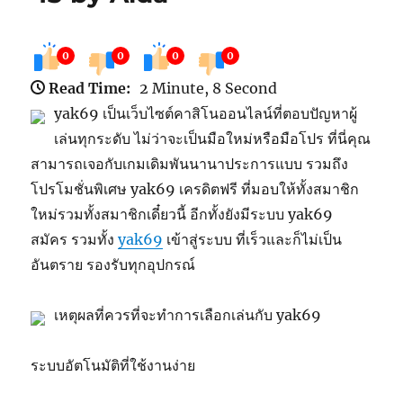
0
0
0
0
Read Time:
2 Minute, 8 Second
yak69 เป็นเว็บไซต์คาสิโนออนไลน์ที่ตอบปัญหาผู้
เล่นทุกระดับ ไม่ว่าจะเป็นมือใหม่หรือมือโปร ที่นี่คุณ
สามารถเจอกับเกมเดิมพันนานาประการแบบ รวมถึง
โปรโมชั่นพิเศษ yak69 เครดิตฟรี ที่มอบให้ทั้งสมาชิก
ใหม่รวมทั้งสมาชิกเดี๋ยวนี้ อีกทั้งยังมีระบบ yak69
สมัคร รวมทั้ง
yak69
เข้าสู่ระบบ ที่เร็วและก็ไม่เป็น
อันตราย รองรับทุกอุปกรณ์
เหตุผลที่ควรที่จะทำการเลือกเล่นกับ yak69
ระบบอัตโนมัติที่ใช้งานง่าย