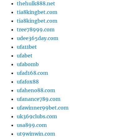
thehulk888.net
tia8kingbet.com
tia8kingbet.com
tree78999.com
udee365day.com
ufa11bet
ufabet
ufabomb
ufad168.com
ufafox88
ufaheno88.com
ufanance789.com
ufawinner99bet.com
uk369clubs.com
usa899.com
ut9winwin.com