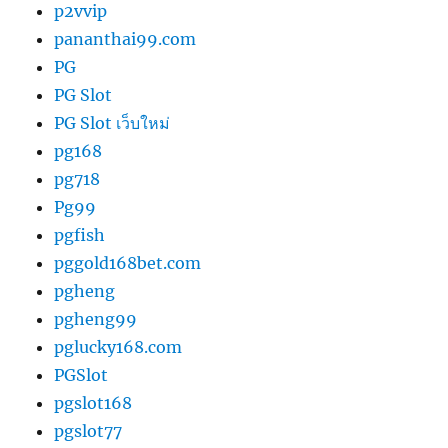
p2vvip
pananthai99.com
PG
PG Slot
PG Slot เว็บใหม่
pg168
pg718
Pg99
pgfish
pggold168bet.com
pgheng
pgheng99
pglucky168.com
PGSlot
pgslot168
pgslot77