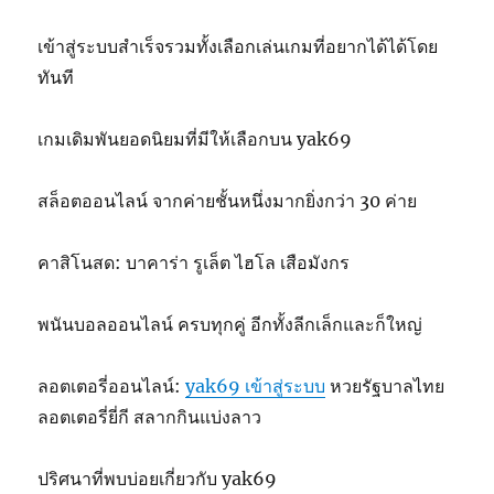
เข้าสู่ระบบสำเร็จรวมทั้งเลือกเล่นเกมที่อยากได้ได้โดย
ทันที
เกมเดิมพันยอดนิยมที่มีให้เลือกบน yak69
สล็อตออนไลน์ จากค่ายชั้นหนึ่งมากยิ่งกว่า 30 ค่าย
คาสิโนสด: บาคาร่า รูเล็ต ไฮโล เสือมังกร
พนันบอลออนไลน์ ครบทุกคู่ อีกทั้งลีกเล็กและก็ใหญ่
ลอตเตอรี่ออนไลน์:
yak69 เข้าสู่ระบบ
หวยรัฐบาลไทย
ลอตเตอรี่ยี่กี สลากกินแบ่งลาว
ปริศนาที่พบบ่อยเกี่ยวกับ yak69