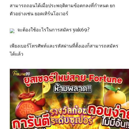
สามารถถอนได้เมื่อประพฤติตามข้อตกลงที่กำหนด ยก
ตัวอย่างเช่น ยอดเทิร์นโอเวอร์
จะต้องใช้อะไรในการสมัคร yak69?
เพียงเบอร์โทรศัพท์และรหัสผ่านที่ตั้งเองก็สามารถสมัคร
ได้แล้ว