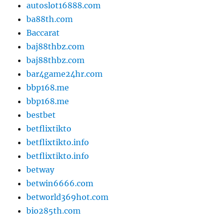
autoslot16888.com
ba88th.com
Baccarat
baj88thbz.com
baj88thbz.com
bar4game24hr.com
bbp168.me
bbp168.me
bestbet
betflixtikto
betflixtikto.info
betflixtikto.info
betway
betwin6666.com
betworld369hot.com
bio285th.com