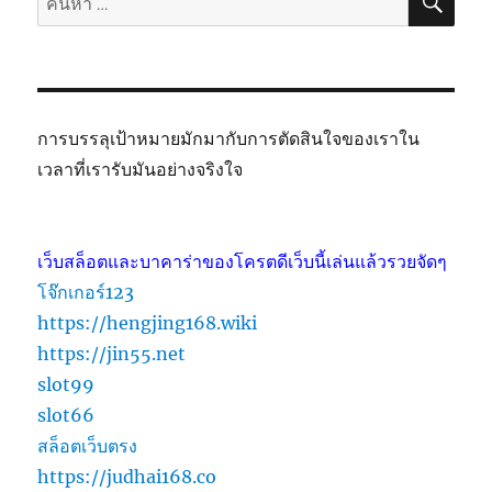
การบรรลุเป้าหมายมักมากับการตัดสินใจของเราใน
เวลาที่เรารับมันอย่างจริงใจ
เว็บสล็อตและบาคาร่าของโครตดีเว็บนี้เล่นแล้วรวยจัดๆ
โจ๊กเกอร์123
https://hengjing168.wiki
https://jin55.net
slot99
slot66
สล็อตเว็บตรง
https://judhai168.co