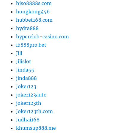
hiso8888s.com
hongkong456
hubbet168.com
hydra888
hyperclub-casino.com
ib888pro.bet
Jili
Jilislot
Jinda55
jinda888
Joker123
joker123auto
joker123th
Joker123th.com
Judhai168
khumsup888.me