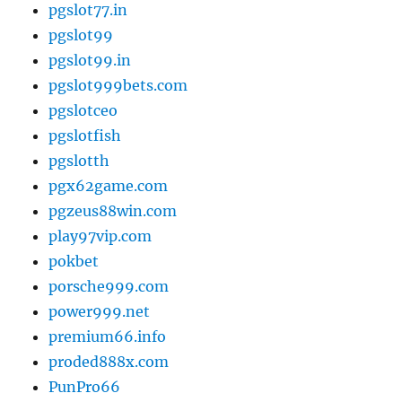
pgslot77.in
pgslot99
pgslot99.in
pgslot999bets.com
pgslotceo
pgslotfish
pgslotth
pgx62game.com
pgzeus88win.com
play97vip.com
pokbet
porsche999.com
power999.net
premium66.info
proded888x.com
PunPro66