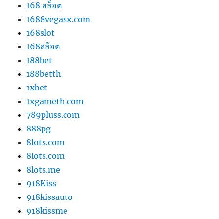
168 สล็อต
1688vegasx.com
168slot
168สล็อต
188bet
188betth
1xbet
1xgameth.com
789pluss.com
888pg
8lots.com
8lots.com
8lots.me
918Kiss
918kissauto
918kissme