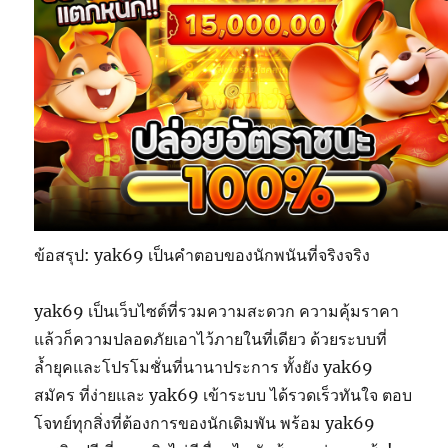
ข้อสรุป: yak69 เป็นคำตอบของนักพนันที่จริงจริง
yak69 เป็นเว็บไซต์ที่รวมความสะดวก ความคุ้มราคา
แล้วก็ความปลอดภัยเอาไว้ภายในที่เดียว ด้วยระบบที่
ล้ำยุคและโปรโมชั่นที่นานาประการ ทั้งยัง yak69
สมัคร ที่ง่ายและ yak69 เข้าระบบ ได้รวดเร็วทันใจ ตอบ
โจทย์ทุกสิ่งที่ต้องการของนักเดิมพัน พร้อม yak69