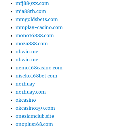
mfj889xx.com
mia88th.com
mmgoldsbets.com
mmplay-casino.com
mono16888.com
moza888.com
nbwin.me
nbwin.me
nemo168casino.com
niseko168bet.com
no1huay
no1huay.com
okcasino
okcasino159.com
onesiamclub.site
onoplus168.com