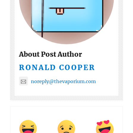
About Post Author
RONALD COOPER
noreply@thevaporium.com