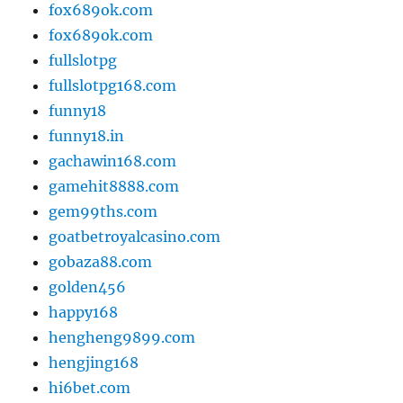
fox689ok.com
fox689ok.com
fullslotpg
fullslotpg168.com
funny18
funny18.in
gachawin168.com
gamehit8888.com
gem99ths.com
goatbetroyalcasino.com
gobaza88.com
golden456
happy168
hengheng9899.com
hengjing168
hi6bet.com