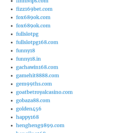
finnivips.com
fizz169bet.com
fox689ok.com
fox689ok.com
fullslotpg
fullslotpg168.com
funny18
funny18.in
gachawin168.com
gamehit8888.com
gem99ths.com
goatbetroyalcasino.com
gobaza88.com
golden456
happy168
hengheng9899.com