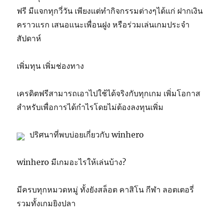
ฟรี มีแจกทุกวี่วัน เพียงแต่ทำกิจกรรมต่างๆได้แก่ ฝากเงิน
คราวแรก เสนอแนะเพื่อนฝูง หรือร่วมเล่นเกมประจำ
สัปดาห์
เพิ่มทุน เพิ่มช่องทาง
เครดิตฟรีสามารถเอาไปใช้ได้จริงกับทุกเกม เพิ่มโอกาส
สำหรับเพื่อการได้กำไรโดยไม่ต้องลงทุนเพิ่ม
ปริศนาที่พบบ่อยเกี่ยวกับ winhero
winhero มีเกมอะไรให้เล่นบ้าง?
มีครบทุกหมวดหมู่ ทั้งยังสล็อต คาสิโน กีฬา ลอตเตอรี่
รวมทั้งเกมยิงปลา