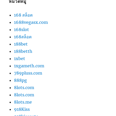
หมวดหมู่
168 สล็อต
1688vegasx.com
168slot
168สล็อต
188bet
188betth
1xbet
1xgameth.com
789pluss.com
888pg
8lots.com
8lots.com
8lots.me
918Kiss