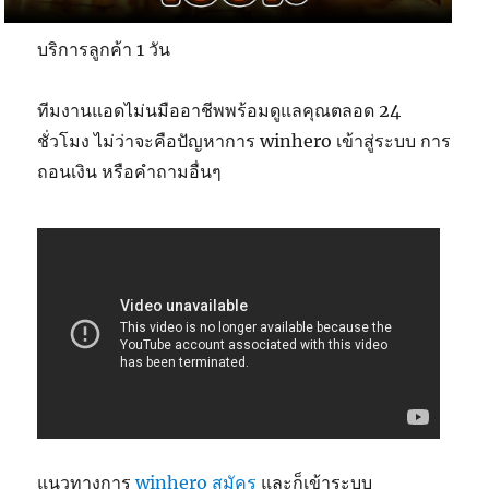
บริการลูกค้า 1 วัน
ทีมงานแอดไม่นมืออาชีพพร้อมดูแลคุณตลอด 24
ชั่วโมง ไม่ว่าจะคือปัญหาการ winhero เข้าสู่ระบบ การ
ถอนเงิน หรือคำถามอื่นๆ
แนวทางการ
winhero สมัคร
และก็เข้าระบบ