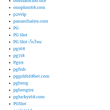
onesiamclub.site
onoplus168.com
p2vvip
pananthai99.com
PG
PG Slot
PG Slot เว็บใหม่
pg168
pg718
Pg99
pgfish
pggold168bet.com
pgheng
pgheng99
pglucky168.com
PGSlot