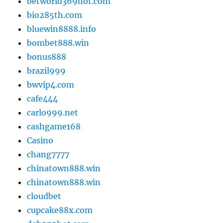
betworld369hot.com
bio285th.com
bluewin8888.info
bombet888.win
bonus888
brazil999
bwvip4.com
cafe444
carlo999.net
cashgame168
Casino
chang7777
chinatown888.win
chinatown888.win
cloudbet
cupcake88x.com