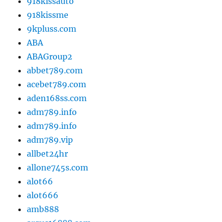
918kissauto
918kissme
9kpluss.com
ABA
ABAGroup2
abbet789.com
acebet789.com
aden168ss.com
adm789.info
adm789.info
adm789.vip
allbet24hr
allone745s.com
alot66
alot666
amb888