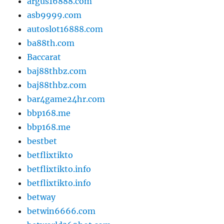
argus16888.com
asb9999.com
autoslot16888.com
ba88th.com
Baccarat
baj88thbz.com
baj88thbz.com
bar4game24hr.com
bbp168.me
bbp168.me
bestbet
betflixtikto
betflixtikto.info
betflixtikto.info
betway
betwin6666.com