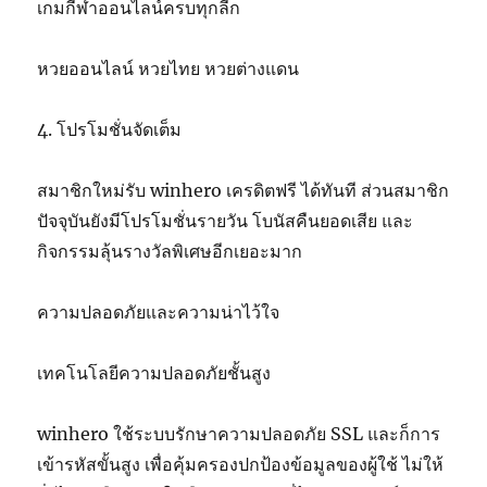
เกมกีฬาออนไลน์ครบทุกลีก
หวยออนไลน์ หวยไทย หวยต่างแดน
4. โปรโมชั่นจัดเต็ม
สมาชิกใหม่รับ winhero เครดิตฟรี ได้ทันที ส่วนสมาชิก
ปัจจุบันยังมีโปรโมชั่นรายวัน โบนัสคืนยอดเสีย และ
กิจกรรมลุ้นรางวัลพิเศษอีกเยอะมาก
ความปลอดภัยและความน่าไว้ใจ
เทคโนโลยีความปลอดภัยชั้นสูง
winhero ใช้ระบบรักษาความปลอดภัย SSL และก็การ
เข้ารหัสขั้นสูง เพื่อคุ้มครองปกป้องข้อมูลของผู้ใช้ ไม่ให้