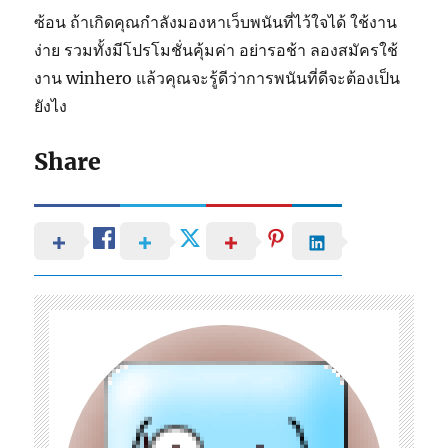
ซ้อน ถ้าเกิดคุณกำลังมองหาเว็บพนันที่ไว้ใจได้ ใช้งาน
ง่าย รวมทั้งมีโปรโมชั่นคุ้มค่า อย่ารอช้า ลองสมัครใช้
งาน winhero แล้วคุณจะรู้ดีว่าการพนันที่ดีจะต้องเป็น
ยังไง
Share