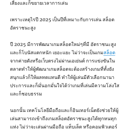
เสี่ยงและก็ขยายเวลาการเล่น
เพราะเหตุไรปี 2025 เป็นปีที่เหมาะกับการเล่น สล็อต
อัตราชนะสูง
ปี 2025 มีการพัฒนาเกมสล็อตใหม่ๆที่มี อัตราชนะสูง
และก็โบนัสแตกหนัก เยอะแยะ ไม่ว่าจะเป็นเกม
สล็อต
จากค่ายดังหรือเว็บตรงไม่ผ่านเอเย่นต์ การแข่งขันใน
ตลาดทำให้ผู้พัฒนาเกมสล็อตจะต้องสร้างเกมที่ทั้งยัง
สนุกแล้วก็ให้ผลทดแทนดี ทำให้ผู้เล่นมีตัวเลือกนานา
ประการและก็มั่นอกมั่นใจได้ว่าเกมที่เล่นมีความโล่งใส
และก็ชอบธรรม
นอกนั้น เทคโนโลยีมือถือและก็อินเทอร์เน็ตยังช่วยให้ผู้
เล่นสามารถเข้าถึงเกมสล็อตอัตราชนะสูงได้ทุกหนทุก
แห่ง ไม่ว่าจะเล่นผ่านมือถือ แท็บเล็ต หรือคอมพิวเตอร์