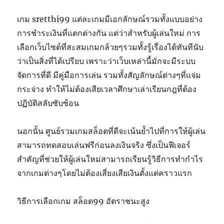
เกม sretthi99 แต่ละเกมมีเอกลักษณ์รวมทั้งแบบอย่าง
การชำระเงินที่แตกต่างกัน แต่ว่าสำหรับผู้เล่นใหม่ การ
เลือกเว็บไซต์ที่สะสมเกมกล้วยๆรวมทั้งรู้เรื่องได้ทันทีนับ
ว่าเป็นสิ่งที่ได้เปรียบ เพราะว่าเว็บเหล่านี้มักจะมีระบบ
จัดการที่ดี มีคู่มือการเล่น รวมทั้งสัญลักษณ์ต่างๆที่แจ่ม
กระจ่าง ทำให้ไม่ต้องเสียเวลาศึกษาเล่าเรียนกฎที่ต้อง
ปฏิบัติสลับซับซ้อน
นอกนั้น ศูนย์รวมเกมสล็อตที่ดีจะเน้นย้ำไปที่การให้ผู้เล่น
สามารถทดสอบเล่นฟรีก่อนลงเงินจริง ซึ่งเป็นฟีเจอร์
สำคัญที่ช่วยให้ผู้เล่นใหม่สามารถเรียนรู้วิธีการทำกำไร
จากเกมต่างๆโดยไม่ต้องเสี่ยงเสียเงินตั้งแต่คราวแรก
วิธีการเลือกเกม สล็อต99 อัตราชนะสูง