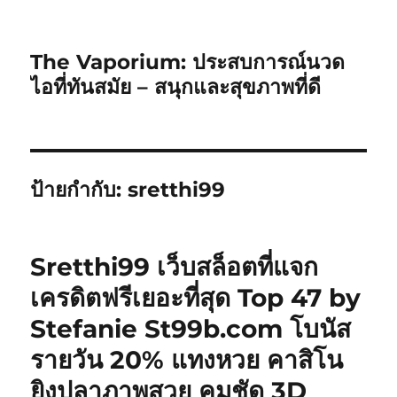
The Vaporium: ประสบการณ์นวด
ไอที่ทันสมัย – สนุกและสุขภาพที่ดี
ป้ายกำกับ:
sretthi99
Sretthi99 เว็บสล็อตที่แจก
เครดิตฟรีเยอะที่สุด Top 47 by
Stefanie St99b.com โบนัส
รายวัน 20% แทงหวย คาสิโน
ยิงปลาภาพสวย คมชัด 3D