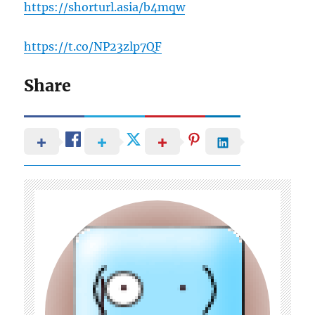
https://shorturl.asia/b4mqw
https://t.co/NP23zlp7QF
Share