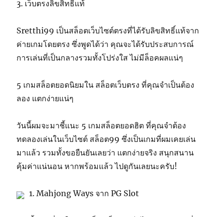
3. เว็บตรงลิขสิทธิ์แท้
Sretthi99 เป็นสล็อตเว็บไซต์ตรงที่ได้รับลิขสิทธิ์แท้จาก
ค่ายเกมโดยตรง ซึ่งพูดได้ว่า คุณจะได้รับประสบการณ์
การเล่นที่เป็นกลางรวมทั้งโปร่งใส ไม่มีล็อคผลแน่ๆ
5 เกมสล็อตยอดนิยมใน สล็อตเว็บตรง ที่คุณจำเป็นต้อง
ลอง แตกง่ายแน่ๆ
วันนี้ผมจะมาชี้แนะ 5 เกมสล็อตยอดฮิต ที่คุณจำต้อง
ทดลองเล่นในเว็บไซต์ สล็อต99 ซึ่งเป็นเกมที่ผมเคยเล่น
มาแล้ว รวมทั้งขอยืนยันเลยว่า แตกง่ายจริง สนุกสนาน
คุ้มค่าแน่นอน หากพร้อมแล้ว ไปดูกันเลยนะครับ!
1. Mahjong Ways จาก PG Slot