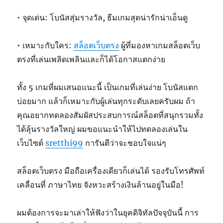
• จุดเด่น: โบนัสสุ่มรางวัล, ธีมเกมสุดน่ารักน่าเอ็นดู
• เหมาะกับใคร:
สล็อตเว็บตรง
ผู้ที่มองหาเกมสล็อตเว็บ
ตรงที่เล่นเพลิดเพลินและก็ได้โอกาสแตกง่าย
ทั้ง 5 เกมที่ผมเสนอแนะนี้ เป็นเกมที่เล่นง่าย โบนัสแตก
บ่อยมาก แล้วก็เหมาะกับผู้เล่นทุกระดับเลยครับผม ถ้า
คุณอยากทดลองสัมผัสประสบการณ์สล็อตที่สนุกรวมทั้ง
ได้ลุ้นรางวัลใหญ่ ผมขอแนะนำให้ไปทดลองเล่นใน
เว็บไซต์
sretthi99
การันตีว่าจะชอบใจแน่ๆ
สล็อตเว็บตรง มือถือเครื่องเดียวก็เล่นได้ รองรับโทรศัพท์
เคลื่อนที่ ภาษาไทย จังหวะสร้างเงินล้านอยู่ในมือ!
ผมต้องการจะมาเล่าให้ฟังว่าในยุคดิจิทัลปัจจุบันนี้ การ