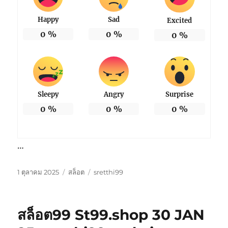
Happy
Sad
Excited
0
%
0
%
0
%
Sleepy
Angry
Surprise
0
%
0
%
0
%
…
เขียน
หมวด
ป้าย
1 ตุลาคม 2025
สล็อต
sretthi99
เมื่อ
หมู่
กำกับ
สล็อต99 St99.shop 30 JAN