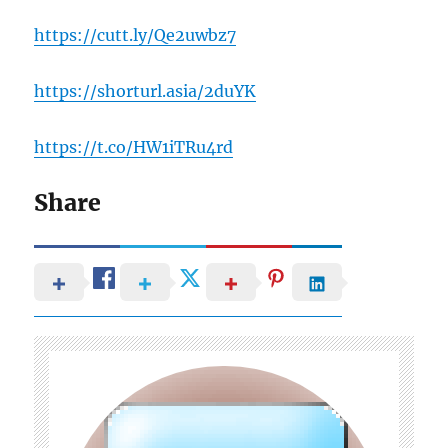
https://cutt.ly/Qe2uwbz7
https://shorturl.asia/2duYK
https://t.co/HW1iTRu4rd
Share