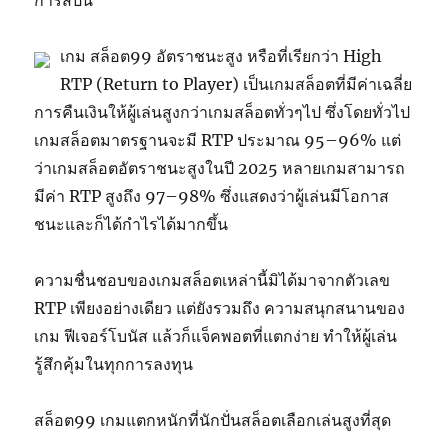
การสปิน
เกม สล็อต99 อัตราชนะสูง หรือที่เรียกว่า High
RTP (Return to Player) เป็นเกมสล็อตที่มีค่าเฉลี่ย
การคืนเงินให้ผู้เล่นสูงกว่าเกมสล็อตทั่วๆไป ซึ่งโดยทั่วไป
เกมสล็อตมาตรฐานจะมี RTP ประมาณ 95–96% แต่
ว่าเกมสล็อตอัตราชนะสูงในปี 2025 หลายเกมสามารถ
มีค่า RTP สูงถึง 97–98% ซึ่งแสดงว่าผู้เล่นมีโอกาส
ชนะและก็ได้กำไรได้มากขึ้น
ความชื่นชอบของเกมสล็อตเหล่านี้มิได้มาจากตัวเลข
RTP เพียงอย่างเดียว แต่ยังรวมถึง ความสนุกสนานของ
เกม ฟีเจอร์โบนัส แล้วก็แจ็คพอตที่แตกง่าย ทำให้ผู้เล่น
รู้สึกคุ้มในทุกการลงทุน
สล็อต99 เกมแตกหนักที่นักปั่นสล็อตเลือกเล่นสูงที่สุด