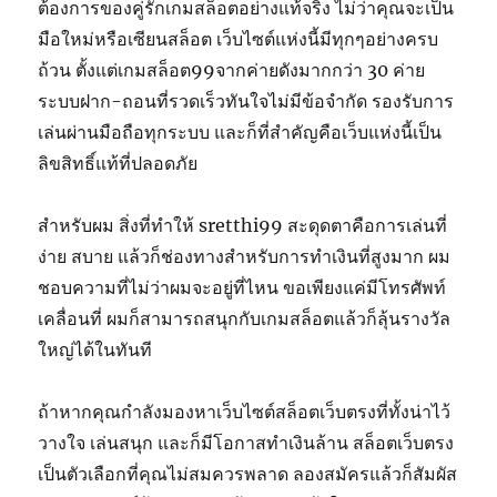
ต้องการของคู่รักเกมสล็อตอย่างแท้จริง ไม่ว่าคุณจะเป็น
มือใหม่หรือเซียนสล็อต เว็บไซต์แห่งนี้มีทุกๆอย่างครบ
ถ้วน ตั้งแต่เกมสล็อต99จากค่ายดังมากกว่า 30 ค่าย
ระบบฝาก-ถอนที่รวดเร็วทันใจไม่มีข้อจำกัด รองรับการ
เล่นผ่านมือถือทุกระบบ และก็ที่สำคัญคือเว็บแห่งนี้เป็น
ลิขสิทธิ์แท้ที่ปลอดภัย
สำหรับผม สิ่งที่ทำให้ sretthi99 สะดุดตาคือการเล่นที่
ง่าย สบาย แล้วก็ช่องทางสำหรับการทำเงินที่สูงมาก ผม
ชอบความที่ไม่ว่าผมจะอยู่ที่ไหน ขอเพียงแค่มีโทรศัพท์
เคลื่อนที่ ผมก็สามารถสนุกกับเกมสล็อตแล้วก็ลุ้นรางวัล
ใหญ่ได้ในทันที
ถ้าหากคุณกำลังมองหาเว็บไซต์สล็อตเว็บตรงที่ทั้งน่าไว้
วางใจ เล่นสนุก และก็มีโอกาสทำเงินล้าน สล็อตเว็บตรง
เป็นตัวเลือกที่คุณไม่สมควรพลาด ลองสมัครแล้วก็สัมผัส