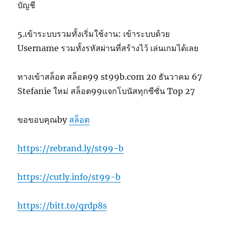
บัญชี
5.เข้าระบบรวมทั้งเริ่มใช้งาน: เข้าระบบด้วย
Username รวมทั้งรหัสผ่านที่สร้างไว้ เล่นเกมได้เลย
ทางเข้าสล็อต สล็อต99 st99b.com 20 ธันวาคม 67
Stefanie ใหม่ สล็อต99แจกโบนัสทุกซีซั่น Top 27
ขอขอบคุณby
สล็อต
https://rebrand.ly/st99-b
https://cutly.info/st99-b
https://bitt.to/qrdp8s