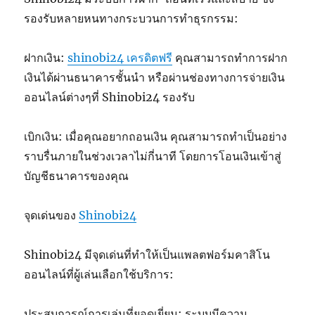
รองรับหลายหนทางกระบวนการทำธุรกรรม:
ฝากเงิน:
shinobi24 เครดิตฟรี
คุณสามารถทำการฝาก
เงินได้ผ่านธนาคารชั้นนำ หรือผ่านช่องทางการจ่ายเงิน
ออนไลน์ต่างๆที่ Shinobi24 รองรับ
เบิกเงิน: เมื่อคุณอยากถอนเงิน คุณสามารถทำเป็นอย่าง
ราบรื่นภายในช่วงเวลาไม่กี่นาที โดยการโอนเงินเข้าสู่
บัญชีธนาคารของคุณ
จุดเด่นของ
Shinobi24
Shinobi24 มีจุดเด่นที่ทำให้เป็นแพลตฟอร์มคาสิโน
ออนไลน์ที่ผู้เล่นเลือกใช้บริการ:
ประสบการณ์การเล่นที่ยอดเยี่ยม: ระบบมีความ