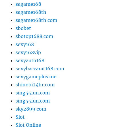
sagame168
sagame168th
sagame168th.com
sbobet
sbotop1688.com
sexy168
sexy168vip
sexyauto168
sexybaccarat168.com
sexygameplus.me
shinobi24hr.com
sing55fun.com
sing55fun.com
sky2899.com
Slot
Slot Online