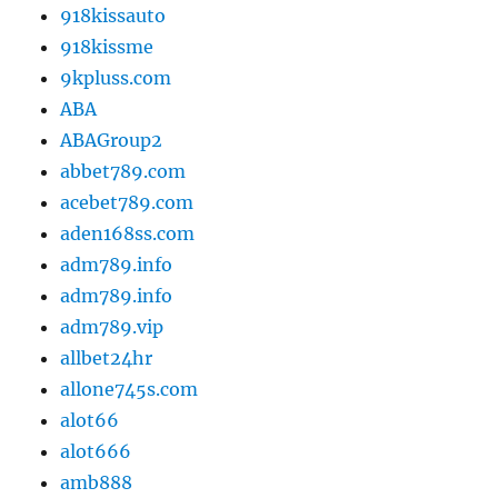
918kissauto
918kissme
9kpluss.com
ABA
ABAGroup2
abbet789.com
acebet789.com
aden168ss.com
adm789.info
adm789.info
adm789.vip
allbet24hr
allone745s.com
alot66
alot666
amb888