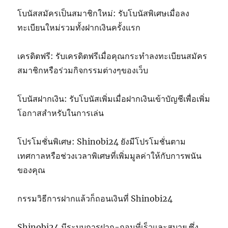
โบนัสสมัครเป็นสมาชิกใหม่: รับโบนัสพิเศษเมื่อลง
ทะเบียนใหม่รวมทั้งฝากเงินครั้งแรก
เครดิตฟรี: รับเครดิตฟรีเมื่อคุณกระทำลงทะเบียนสมัคร
สมาชิกหรือร่วมกิจกรรมต่างๆของเว็บ
โบนัสฝากเงิน: รับโบนัสเพิ่มเมื่อฝากเงินเข้าบัญชีเพื่อเพิ่ม
โอกาสสำหรับในการเล่น
โปรโมชั่นพิเศษ: Shinobi24 ยังมีโปรโมชั่นตาม
เทศกาลหรือช่วงเวลาพิเศษที่เพิ่มมูลค่าให้กับการพนัน
ของคุณ
กรรมวิธีการฝากแล้วก็ถอนเงินที่ Shinobi24
Shinobi24 มีระบบการฝาก-ถอนที่เร็วและสบาย ซึ่ง