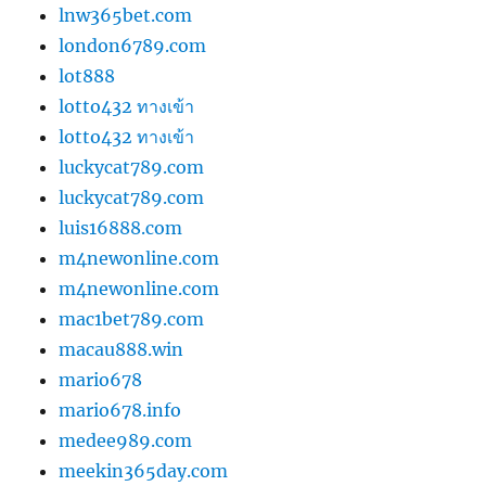
lnw365bet.com
london6789.com
lot888
lotto432 ทางเข้า
lotto432 ทางเข้า
luckycat789.com
luckycat789.com
luis16888.com
m4newonline.com
m4newonline.com
mac1bet789.com
macau888.win
mario678
mario678.info
medee989.com
meekin365day.com