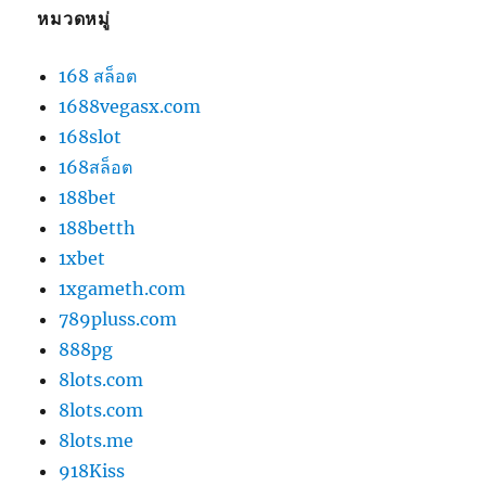
หมวดหมู่
168 สล็อต
1688vegasx.com
168slot
168สล็อต
188bet
188betth
1xbet
1xgameth.com
789pluss.com
888pg
8lots.com
8lots.com
8lots.me
918Kiss