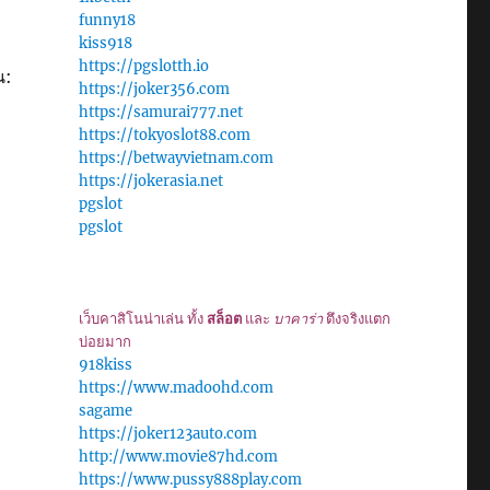
funny18
kiss918
https://pgslotth.io
น:
https://joker356.com
https://samurai777.net
https://tokyoslot88.com
https://betwayvietnam.com
https://jokerasia.net
pgslot
pgslot
เว็บคาสิโนน่าเล่น ทั้ง
สล็อต
และ
บาคาร่า
ตึงจริงแตก
บ่อยมาก
918kiss
https://www.madoohd.com
sagame
https://joker123auto.com
http://www.movie87hd.com
https://www.pussy888play.com