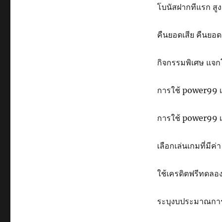
โบนัสฝากทีแรก ส
คืนยอดเสีย คืนยอด
กิจกรรมพิเศษ แจ
การใช้ power99 เค
การใช้ power99 เ
เลือกเล่นเกมที่มีค่
ใช้เครดิตฟรีทดลอง
ระบุงบประมาณการ