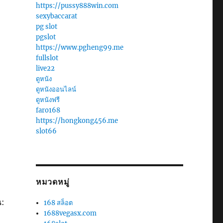
https://pussy888win.com
sexybaccarat
pg slot
pgslot
https://www.pgheng99.me
fullslot
live22
ดูหนัง
ดูหนังออนไลน์
ดูหนังฟรี
faro168
https://hongkong456.me
slot66
หมวดหมู่
น:
168 สล็อต
1688vegasx.com