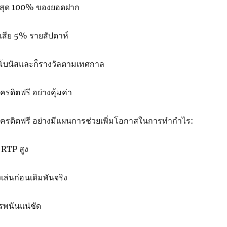
ูงสุด 100% ของยอดฝาก
เสีย 5% รายสัปดาห์
กโบนัสและก็รางวัลตามเทศกาล
รดิตฟรี อย่างคุ้มค่า
ครดิตฟรี อย่างมีแผนการช่วยเพิ่มโอกาสในการทำกำไร:
า RTP สูง
เล่นก่อนเดิมพันจริง
พนันแน่ชัด