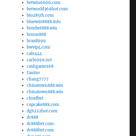
betwin6666.com
betworld369hot.com
bio285th.com
bluewin8888.info
bombet888.win
bonus888
brazil999
bwvip4.com
cafe444
carlo999.net
cashgame168
Casino
chang7777
chinatown888.win
chinatown888.win
cloudbet
cupcake88x.com
dgb222hot.com
dr888
dr888bet.com
dr888bet.com