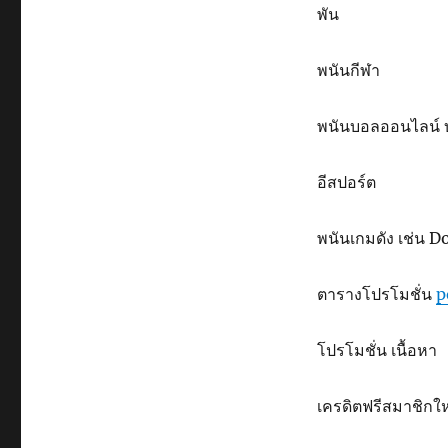
พัน
พนันกีฬา
พนันบอลออนไลน์ บา
อีสปอร์ต
พนันเกมดัง เช่น 
ตารางโปรโมชั่น
p
โปรโมชั่น เนื้อหา
เครดิตฟรีสมาชิกให