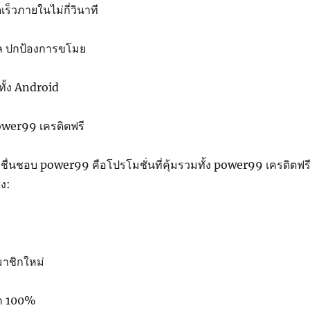
เร็วภายในไม่กี่วินาที
ูล ปกป้องการขโมย
ทั้ง Android
ower99 เครดิตฟรี
รู้สึกชื่นชอบ power99 คือโปรโมชั่นที่คุ้มรวมทั้ง power99 เครดิตฟร
ิง:
มาชิกใหม่
ก 100%