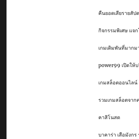
คืนยอดเสียรายสัปด
กิจกรรมพิเศษ แจ
เกมเดิมพันที่มากม
power99 เปิดให้บ
เกมสล็อตออนไลน์
รวมเกมสล็อตจากค่า
คาสิโนสด
บาคาร่า เสือมังกร