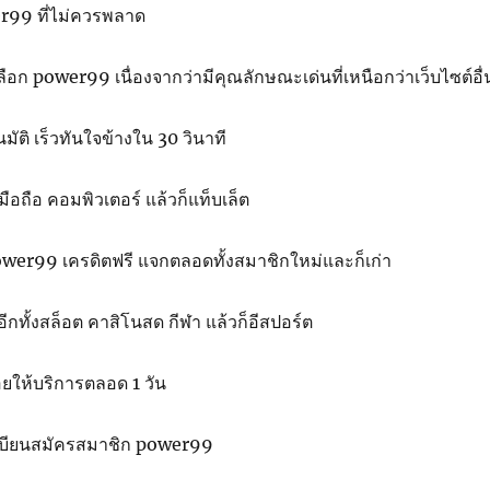
r99 ที่ไม่ควรพลาด
เลือก power99 เนื่องจากว่ามีคุณลักษณะเด่นที่เหนือกว่าเว็บไซต์อื่
ติ เร็วทันใจข้างใน 30 วินาที
ือถือ คอมพิวเตอร์ แล้วก็แท็บเล็ต
ower99 เครดิตฟรี แจกตลอดทั้งสมาชิกใหม่และก็เก่า
กทั้งสล็อต คาสิโนสด กีฬา แล้วก็อีสปอร์ต
ยให้บริการตลอด 1 วัน
บียนสมัครสมาชิก power99