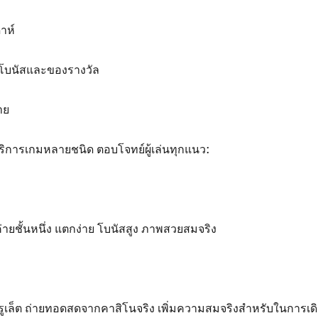
าห์
กโบนัสและของรางวัล
าย
ริการเกมหลายชนิด ตอบโจทย์ผู้เล่นทุกแนว:
ยชั้นหนึ่ง แตกง่าย โบนัสสูง ภาพสวยสมจริง
 รูเล็ต ถ่ายทอดสดจากคาสิโนจริง เพิ่มความสมจริงสำหรับในการเด