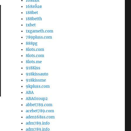
168slot
168สล็อต
188bet
188betth
1xbet
1xgameth.com
789pluss.com
888pg
8lots.com
8lots.com
8lots.me
918Kiss
918kissauto
918kissme
9kpluss.com
ABA
ABAGroup2
abbet789.com
acebet789.com
aden168ss.com
adm789.info
adm789.info