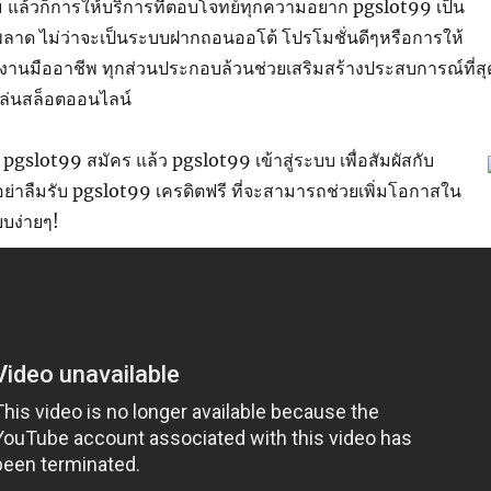
ล้วก็การให้บริการที่ตอบโจทย์ทุกความอยาก pgslot99 เป็น
รพลาด ไม่ว่าจะเป็นระบบฝากถอนออโต้ โปรโมชั่นดีๆหรือการให้
นมืออาชีพ ทุกส่วนประกอบล้วนช่วยเสริมสร้างประสบการณ์ที่สุ
ล่นสล็อตออนไลน์
แต่ pgslot99 สมัคร แล้ว pgslot99 เข้าสู่ระบบ เพื่อสัมผัสกับ
อย่าลืมรับ pgslot99 เครดิตฟรี ที่จะสามารถช่วยเพิ่มโอกาสใน
บง่ายๆ!