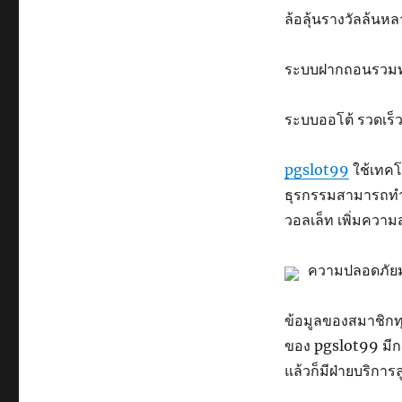
ล้อลุ้นรางวัลล้นห
ระบบฝากถอนรวมท
ระบบออโต้ รวดเร็ว
pgslot99
ใช้เทคโ
ธุรกรรมสามารถทำไ
วอลเล็ท เพิ่มความส
ความปลอดภัย
ข้อมูลของสมาชิกท
ของ pgslot99 มีก
แล้วก็มีฝ่ายบริกา