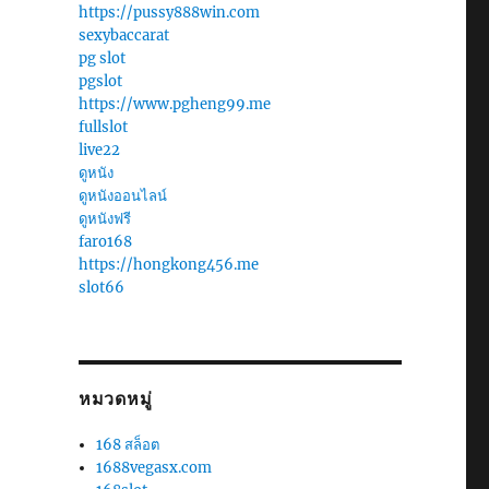
https://pussy888win.com
sexybaccarat
pg slot
pgslot
https://www.pgheng99.me
fullslot
live22
ดูหนัง
ดูหนังออนไลน์
ดูหนังฟรี
faro168
https://hongkong456.me
slot66
หมวดหมู่
168 สล็อต
1688vegasx.com