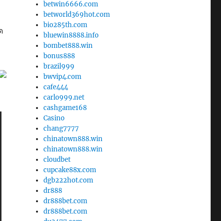
betwin6666.com
betworld369hot.com
bio285th.com
ด
bluewin8888.info
bombet888.win
bonus888
brazil999
bwvip4.com
cafe444
carlo999.net
cashgame168
Casino
chang7777
chinatown888.win
chinatown888.win
cloudbet
cupcake88x.com
dgb222hot.com
dr888
dr888bet.com
dr888bet.com