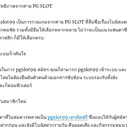
ิทธิภาพจากค่าย PG SLOT
gslot99 เป็นการรวมเกมจากค่าย PG SLOT ที่ลือชื่อเรื่องโบนัสแต
ิกคมชัด รวมทั้งมีธีมให้เลือกหลากหลาย ไม่ว่าจะเป็นแนวแฟนตาซี
ลาสสิก ก็มีให้เลือกครบ
ระบบเร็วทันใจ
นตอนในการ pgslot99 สมัคร คุณก็สามารถ pgslot99 เข้าระบบ และ
ี โดยไม่ต้องยืนยันตัวตนด้วยเอกสารซับซ้อน ระบบรองรับทั้งยัง
และก็คอมพิวเตอร์
ับสมาชิกใหม่
าคาที่ไม่สมควรพลาดเป็น
pgslot99 เครดิตฟรี
ซึ่งมอบให้กับผู้สมัค
องฝากก่อน และยังมีโบนัสฝากรายวัน คืนยอดเสีย และกิจกรรมหมุน