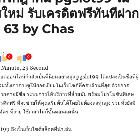
สใหม่ รับเครดิตฟรีทันทีฝาก
op 63 by Chas
0
0
 Minute, 29 Second
อตออนไลน์กำลังเป็นที่นิยมอย่างสูง pgslot99 ได้แปลงเป็นชื่อที่ผู้
รวมทั้งเก่าต่างชูให้ยอดเยี่ยมในเว็บไซต์ที่ครบถ้วนที่สุด ด้วยการ
ค่ายมีชื่อ ระบบการให้บริการที่ล้ำสมัย พร้อมโปรโมชันพิเศษ
ิตฟรี ที่จะช่วยให้คุณเริ่มต้นได้โดยไม่ต้องลงทุนสูง รวมทั้งยังมี
ร ที่ง่าย ใช้เวลาไม่กี่ขั้นตอนแค่นั้น
99 ถึงเป็นเว็บไซต์สล็อตที่น่าเล่น