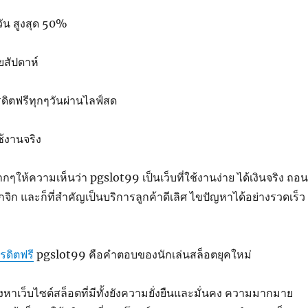
น สูงสุด 50%
ยสัปดาห์
ดิตฟรีทุกๆวันผ่านไลฟ์สด
ช้งานจริง
ากๆให้ความเห็นว่า pgslot99 เป็นเว็บที่ใช้งานง่าย ได้เงินจริง ถอน
ุกจิก และก็ที่สำคัญเป็นบริการลูกค้าดีเลิศ ไขปัญหาได้อย่างรวดเร็ว
รดิตฟรี
pgslot99 คือคำตอบของนักเล่นสล็อตยุคใหม่
งหาเว็บไซต์สล็อตที่มีทั้งยังความยั่งยืนและมั่นคง ความมากมาย