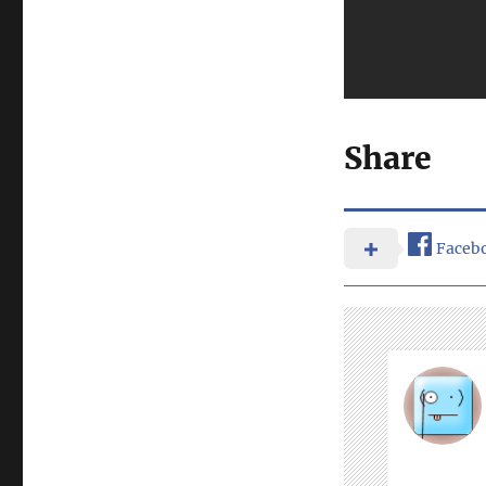
Share
Faceb