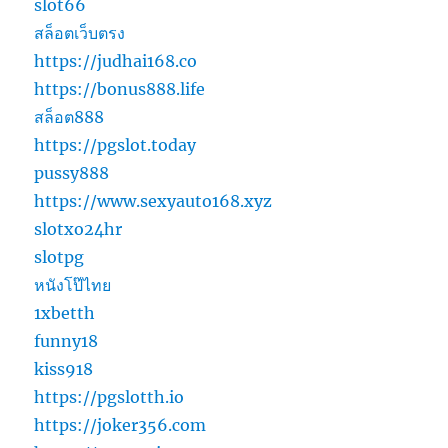
slot66
สล็อตเว็บตรง
https://judhai168.co
https://bonus888.life
สล็อต888
https://pgslot.today
pussy888
https://www.sexyauto168.xyz
slotxo24hr
slotpg
หนังโป๊ไทย
1xbetth
funny18
kiss918
https://pgslotth.io
https://joker356.com