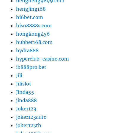
hengheng9899.com
hengjing168
hi6bet.com
hiso8888s.com
hongkong456
hubbet168.com
hydra888
hyperclub-casino.com
ib888pro.bet
Jili
Jilislot
Jinda55
jinda888
Joker123
joker123auto
joker123th