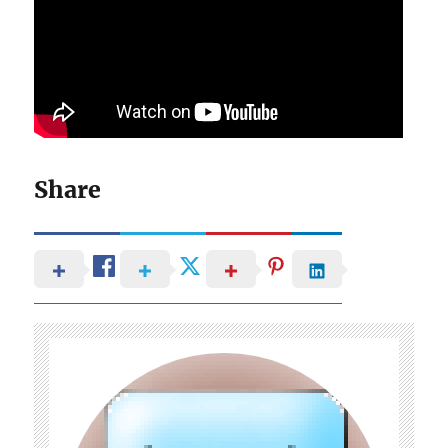
Share