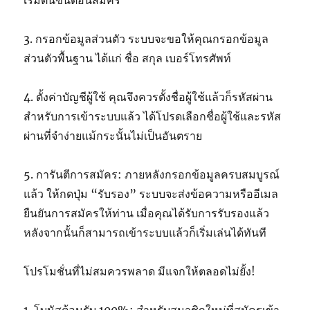
เริ่มต้นขั้นตอนสมัคร
3. กรอกข้อมูลส่วนตัว ระบบจะขอให้คุณกรอกข้อมูล
ส่วนตัวพื้นฐาน ได้แก่ ชื่อ สกุล เบอร์โทรศัพท์
4. ตั้งค่าบัญชีผู้ใช้ คุณจึงควรตั้งชื่อผู้ใช้แล้วก็รหัสผ่าน
สำหรับการเข้าระบบแล้ว ได้โปรดเลือกชื่อผู้ใช้และรหัส
ผ่านที่จำง่ายแม้กระนั้นไม่เป็นอันตราย
5. การันตีการสมัคร: ภายหลังกรอกข้อมูลครบสมบูรณ์
แล้ว ให้กดปุ่ม “รับรอง” ระบบจะส่งข้อความหรืออีเมล
ยืนยันการสมัครให้ท่าน เมื่อคุณได้รับการรับรองแล้ว
หลังจากนั้นก็สามารถเข้าระบบแล้วก็เริ่มเล่นได้ทันที
โปรโมชั่นที่ไม่สมควรพลาด มีแจกให้ตลอดไม่ยั้ง!