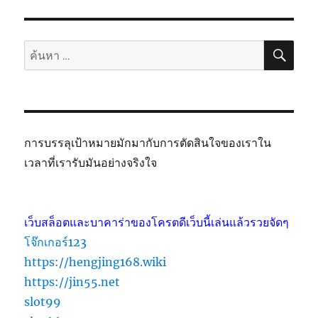
ค้นห
ค้นหา:
การบรรลุเป้าหมายมักมากับการตัดสินใจของเราใน
เวลาที่เรารับมันอย่างจริงใจ
เว็บสล็อตและบาคาร่าของโครตดีเว็บนี้เล่นแล้วรวยจัดๆ
โจ๊กเกอร์123
https://hengjing168.wiki
https://jin55.net
slot99