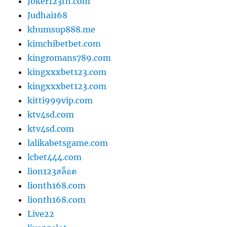
Joker123th.com
Judhai168
khumsup888.me
kimchibetbet.com
kingromans789.com
kingxxxbet123.com
kingxxxbet123.com
kitti999vip.com
ktv4sd.com
ktv4sd.com
lalikabetsgame.com
lcbet444.com
lion123สล็อต
lionth168.com
lionth168.com
Live22