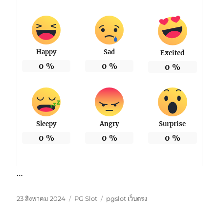
Happy
Sad
Excited
0
%
0
%
0
%
Sleepy
Angry
Surprise
0
%
0
%
0
%
…
เขียน
หมวด
ป้าย
23 สิงหาคม 2024
PG Slot
pgslot เว็บตรง
เมื่อ
หมู่
กำกับ