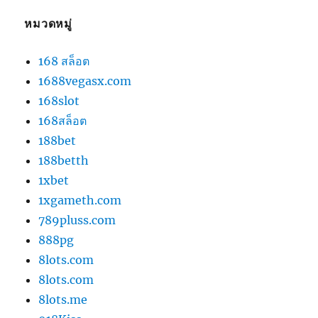
หมวดหมู่
168 สล็อต
1688vegasx.com
168slot
168สล็อต
188bet
188betth
1xbet
1xgameth.com
789pluss.com
888pg
8lots.com
8lots.com
8lots.me