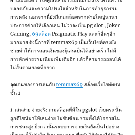
ผ่านเอเย่นต์ ทำให้ผู้เล่นสามารถมั่นอกมั่นใจได้ในความ
ปลอดภัยและความโปร่งใสสำหรับในการทำธุรกรรม
การคลัง นอกจากนี้ยังมีเกมสล็อตจากค่ายใหญ่นานา
ประการค่ายให้เลือกเล่น ไม่ว่าจะเป็น pg slot , Joker
Gaming,
69สล็อต
Pragmatic Play และก็อื่นๆอีก
มากมาย ดังนี้การที่ temmax69 เป็นเว็บไซต์ตรงยัง
ช่วยทำให้การถอนเงินของผู้เล่นเป็นได้อย่างเร็ว ไม่มี
การหักค่าธรรมเนียมเพิ่มเติมอีก แล้วก็สามารถถอนได้
ไม่อั้นตามยอดที่อยาก
จุดเด่นของการเล่นกับ
temmax69
สล็อตเว็บไซต์ตรง
ชั้น 1
1. เล่นง่าย จ่ายจริง เกมสล็อตที่มีใน pgslot เว็บตรง นั้น
ถูกดีไซน์มาให้เล่นง่าย ไม่ซับซ้อน รวมทั้งได้โอกาสใน
การชนะสูง ยิ่งกว่านั้นระบบการจ่ายเงินยังเป็นไปอย่าง