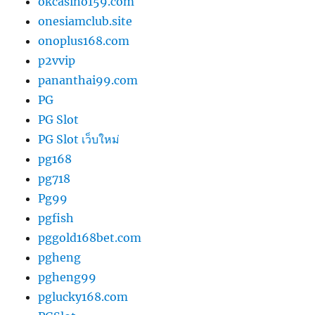
okcasino159.com
onesiamclub.site
onoplus168.com
p2vvip
pananthai99.com
PG
PG Slot
PG Slot เว็บใหม่
pg168
pg718
Pg99
pgfish
pggold168bet.com
pgheng
pgheng99
pglucky168.com