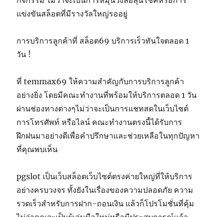
กิจกรรม ไม่ว่าจะเป็นการหมุนวงล้อลุ้นโชคหรือการ
แข่งขันสล็อตที่มีรางวัลใหญ่รออยู่
การบริการลูกค้าที่ สล็อต69 บริการเร็วทันใจตลอด 1
วัน !
ที่ temmax69 ให้ความสำคัญกับการบริการลูกค้า
อย่างยิ่ง โดยมีคณะทำงานที่พร้อมให้บริการตลอด 1 วัน
ผ่านช่องทางต่างๆไม่ว่าจะเป็นการแชทสดในเว็บไซต์
การโทรศัพท์ หรือไลน์ คณะทำงานตรงนี้ได้รับการ
ฝึกฝนมาอย่างดีเพื่อคำปรึกษาและช่วยเหลือในทุกปัญหา
ที่คุณพบเห็น
pgslot เป็นเว็บสล็อตเว็บไซต์ตรงค่ายใหญ่ที่ให้บริการ
อย่างครบวงจร ทั้งยังในเรื่องของความปลอดภัย ความ
รวดเร็วสำหรับการฝาก-ถอนเงิน แล้วก็โปรโมชั่นที่คุ้ม