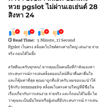
หวย pgslot ไม่ผ่านเอเย่นต์ 28
สิงหา 24
0
0
0
0
Read Time:
5 Minute, 17 Second
Pgslot เว็บตรง สล็อตเว็บไซต์ตรงค่ายใหญ่ เล่นง่าย จ่าย
จริง ถอนได้ไม่ยั้ง
สวัสดีนะครับทุกคน! หากคุณเป็นคนนึงที่กำลังมองหา
ประสบการณ์การเล่นสล็อตออนไลน์ที่น่าตื่นตาตื่นใจ
และก็คุ้มค่าที่สุด คุณมาถูกที่แล้วครับ ผมขอแนะนำให้
รู้จักกับ temmax69 สล็อตเว็บตรงค่ายใหญ่ที่มีชื่อใน
เรื่องเกี่ยวกับการเล่นง่าย จ่ายจริง และก็ถอนได้ไม่ยั้ง ไม่
ว่าคุณจะเป็นมือใหม่หรือผู้เล่นที่มีประสบการณ์ การเล่น