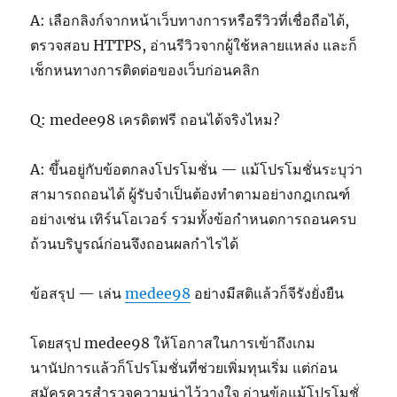
A: เลือกลิงก์จากหน้าเว็บทางการหรือรีวิวที่เชื่อถือได้,
ตรวจสอบ HTTPS, อ่านรีวิวจากผู้ใช้หลายแหล่ง และก็
เช็กหนทางการติดต่อของเว็บก่อนคลิก
Q: medee98 เครดิตฟรี ถอนได้จริงไหม?
A: ขึ้นอยู่กับข้อตกลงโปรโมชั่น — แม้โปรโมชั่นระบุว่า
สามารถถอนได้ ผู้รับจำเป็นต้องทำตามอย่างกฎเกณฑ์
อย่างเช่น เทิร์นโอเวอร์ รวมทั้งข้อกำหนดการถอนครบ
ถ้วนบริบูรณ์ก่อนจึงถอนผลกำไรได้
ข้อสรุป — เล่น
medee98
อย่างมีสติแล้วก็จีรังยั่งยืน
โดยสรุป medee98 ให้โอกาสในการเข้าถึงเกม
นานัปการแล้วก็โปรโมชั่นที่ช่วยเพิ่มทุนเริ่ม แต่ก่อน
สมัครควรสำรวจความน่าไว้วางใจ อ่านข้อแม้โปรโมชั่