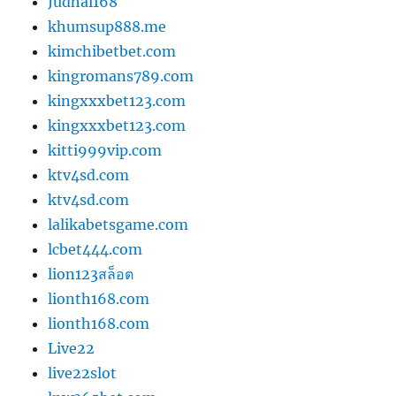
Judhai168
khumsup888.me
kimchibetbet.com
kingromans789.com
kingxxxbet123.com
kingxxxbet123.com
kitti999vip.com
ktv4sd.com
ktv4sd.com
lalikabetsgame.com
lcbet444.com
lion123สล็อต
lionth168.com
lionth168.com
Live22
live22slot