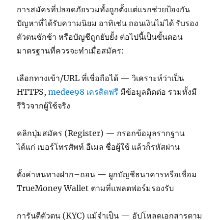
การสมัครที่ปลอดภัยรวมทั้งถูกตั้งแต่แรกช่วยป้องกัน
ปัญหาที่ได้รับความนิยม อาทิเช่น ถอนเงินไม่ได้ รับรอง
ตัวตนชักช้า หรือบัญชีถูกยับยั้ง ต่อไปนี้เป็นขั้นตอน
มาตรฐานที่ควรจะทำเมื่อสมัคร:
เลือกทางเข้า/URL ที่เชื่อถือได้ — วิเคราะห์ว่าเป็น
HTTPS,
medee98 เครดิตฟรี
มีข้อมูลติดต่อ รวมทั้งมี
รีวิวจากผู้ใช้จริง
คลิกปุ่มสมัคร (Register) — กรอกข้อมูลรากฐาน
ได้แก่ เบอร์โทรศัพท์ อีเมล ชื่อผู้ใช้ แล้วก็รหัสผ่าน
ตั้งค่าหนทางฝาก–ถอน — ผูกบัญชีธนาคารหรือเชื่อม
TrueMoney Wallet ตามที่แพลตฟอร์มรองรับ
การันตีตัวตน (KYC) แม้จำเป็น — อัปโหลดเอกสารตาม