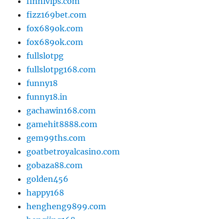
finnivips.com
fizz169bet.com
fox689ok.com
fox689ok.com
fullslotpg
fullslotpg168.com
funny18
funny18.in
gachawin168.com
gamehit8888.com
gem99ths.com
goatbetroyalcasino.com
gobaza88.com
golden456
happy168
hengheng9899.com