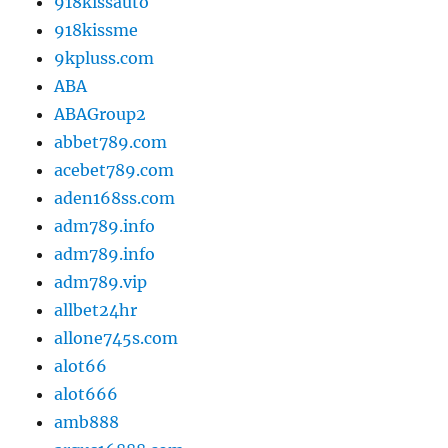
918kissauto
918kissme
9kpluss.com
ABA
ABAGroup2
abbet789.com
acebet789.com
aden168ss.com
adm789.info
adm789.info
adm789.vip
allbet24hr
allone745s.com
alot66
alot666
amb888