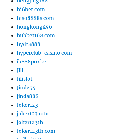
hengjing168
hi6bet.com
hiso8888s.com
hongkong456
hubbet168.com
hydra888
hyperclub-casino.com
ib888pro.bet
Jili
Jilislot
Jinda55
jinda888
Joker123
joker123auto
joker123th
Joker123th.com