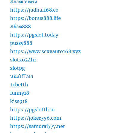
สล็อตเว็บตรง
https://judhai168.co
https://bonus888.life
สล็อต888
https://pgslot.today
pussy888
https://www.sexyauto168.xyz
slotxo24hr
slotpg
หนังโป๊ไทย
1xbetth
funny18
kiss918
https://pgslotth.io
https://joker356.com
https://samurai777.net