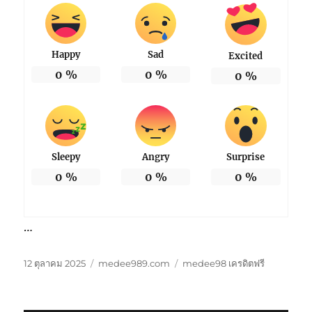
Happy
Sad
Excited
0
%
0
%
0
%
Sleepy
Angry
Surprise
0
%
0
%
0
%
…
เขียน
หมวด
ป้าย
12 ตุลาคม 2025
medee989.com
medee98 เครดิตฟรี
เมื่อ
หมู่
กำกับ