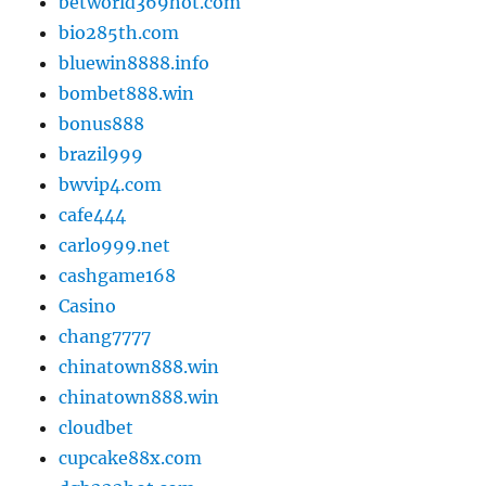
betworld369hot.com
bio285th.com
bluewin8888.info
bombet888.win
bonus888
brazil999
bwvip4.com
cafe444
carlo999.net
cashgame168
Casino
chang7777
chinatown888.win
chinatown888.win
cloudbet
cupcake88x.com