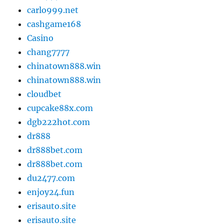
carlo999.net
cashgame168
Casino
chang7777
chinatown888.win
chinatown888.win
cloudbet
cupcake88x.com
dgb222hot.com
dr888
dr888bet.com
dr888bet.com
du2477.com
enjoy24.fun
erisauto.site
erisauto.site