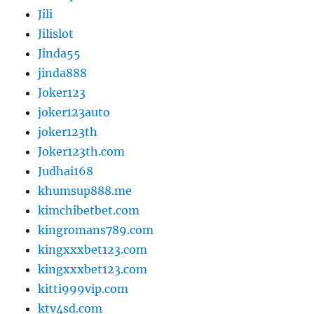
Jili
Jilislot
Jinda55
jinda888
Joker123
joker123auto
joker123th
Joker123th.com
Judhai168
khumsup888.me
kimchibetbet.com
kingromans789.com
kingxxxbet123.com
kingxxxbet123.com
kitti999vip.com
ktv4sd.com