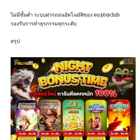
ไม่มีขั้นต่ำ ระบบฝากถอนอัตโนมัติของ eu369club
รองรับการทำธุรกรรมทุกระดับ
สรุป