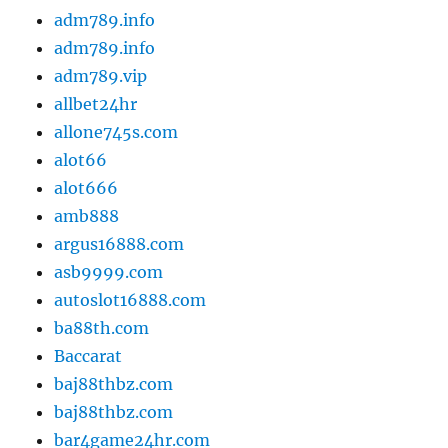
adm789.info
adm789.info
adm789.vip
allbet24hr
allone745s.com
alot66
alot666
amb888
argus16888.com
asb9999.com
autoslot16888.com
ba88th.com
Baccarat
baj88thbz.com
baj88thbz.com
bar4game24hr.com