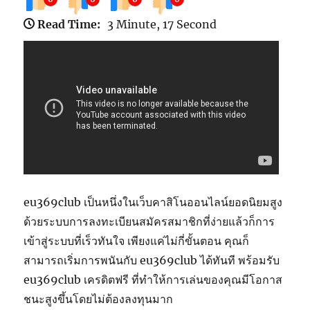
Read Time:
3 Minute, 17 Second
eu369club เป็นหนึ่งในเว็บคาสิโนออนไลน์ยอดนิยมสูง
ด้วยระบบการลงทะเบียนสมัครสมาชิกที่ง่ายแล้วก็การ
เข้าสู่ระบบที่เร็วทันใจ เพียงแค่ไม่กี่ขั้นตอน คุณก็
สามารถเริ่มการพนันกับ eu369club ได้ทันที พร้อมรับ
eu369club เครดิตฟรี ที่ทำให้การเล่นของคุณมีโอกาส
ชนะสูงขึ้นโดยไม่ต้องลงทุนมาก