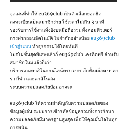
จุดเด่นที่ทำให้ eu369club เป็นตัวเลือกยอดฮิต
ลงทะเบียนเป็นสมาชิกง่าย ใช้เวลาไม่เกิน 3 นาที
รองรับการใช้งานทั้งยังบนมือถือรวมทั้งคอมพิวเตอร์
การฝากถอนอัตโนมัติ ไม่จำกัดอย่างน้อย
eu369club
เข้าสู่ระบบ
ทำธุรกรรมได้โดยทันที
โปรโมชั่นสุดพิเศษแล้วก็ eu369club เครดิตฟรี สำหรับ
สมาชิกใหม่แล้วก็เก่า
บริการเกมคาสิโนออนไลน์ครบวงจร อีกทั้งสล็อต บาคา
ร่า กีฬา และคาสิโนสด
ระบบความปลอดภัยป้อมอาจจะ
eu369club ให้ความสำคัญกับความปลอดภัยของ
ข้อมูลผู้เล่น ระบบการเข้ารหัสข้อมูลรวมทั้งการรักษา
ความปลอดภัยมีมาตรฐานสูงสุด เพื่อให้คุณมั่นใจในทุก
การพนัน