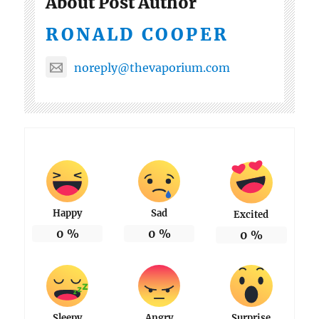
About Post Author
RONALD COOPER
noreply@thevaporium.com
Happy
Sad
Excited
0
%
0
%
0
%
Sleepy
Angry
Surprise