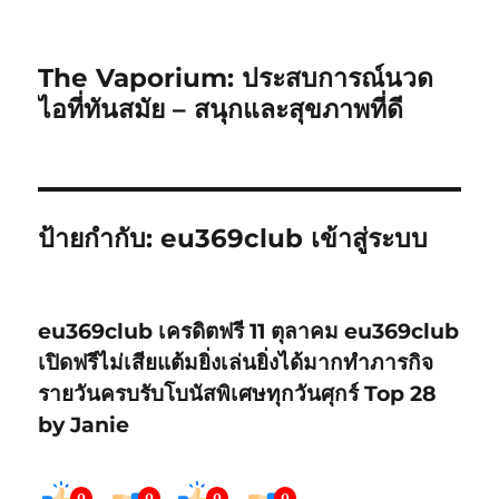
The Vaporium: ประสบการณ์นวด
ไอที่ทันสมัย – สนุกและสุขภาพที่ดี
ป้ายกำกับ:
eu369club เข้าสู่ระบบ
eu369club เครดิตฟรี 11 ตุลาคม eu369club
เปิดฟรีไม่เสียแต้มยิ่งเล่นยิ่งได้มากทำภารกิจ
รายวันครบรับโบนัสพิเศษทุกวันศุกร์ Top 28
by Janie
0
0
0
0