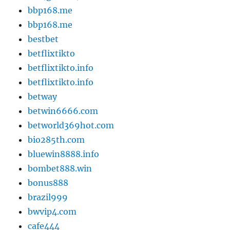
bbp168.me
bbp168.me
bestbet
betflixtikto
betflixtikto.info
betflixtikto.info
betway
betwin6666.com
betworld369hot.com
bio285th.com
bluewin8888.info
bombet888.win
bonus888
brazil999
bwvip4.com
cafe444