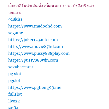
เว็บคาสิโนน่าเล่น ทั้ง
สล็อต
และ
บาคาร่า
ตึงจริงแตก
บ่อยมาก
918kiss
https://www.madoohd.com
sagame
https://joker123auto.com
http://www.movie87hd.com
https://www.pussy888play.com
https://pussy888win.com
sexybaccarat
pg slot
pgslot
https://www.pgheng99.me
fullslot
live22
ดูหนัง