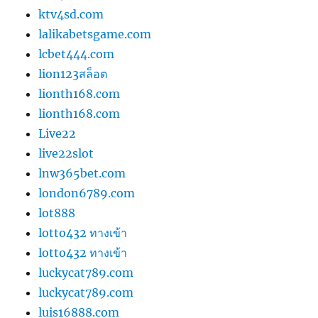
ktv4sd.com
lalikabetsgame.com
lcbet444.com
lion123สล็อต
lionth168.com
lionth168.com
Live22
live22slot
lnw365bet.com
london6789.com
lot888
lotto432 ทางเข้า
lotto432 ทางเข้า
luckycat789.com
luckycat789.com
luis16888.com