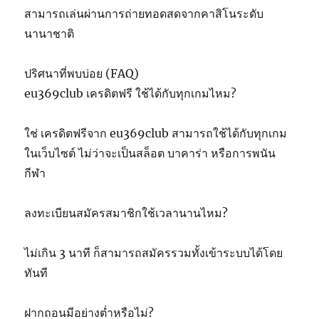
สามารถเล่นผ่านการถ่ายทอดสดจากคาสิโนระดับ
นานาชาติ
ปริศนาที่พบบ่อย (FAQ)
eu369club เครดิตฟรี ใช้ได้กับทุกเกมไหม?
ใช่ เครดิตฟรีจาก eu369club สามารถใช้ได้กับทุกเกม
ในเว็บไซต์ ไม่ว่าจะเป็นสล็อต บาคาร่า หรือการพนัน
กีฬา
ลงทะเบียนสมัครสมาชิกใช้เวลานานไหม?
ไม่เกิน 3 นาที ก็สามารถสมัครรวมทั้งเข้าระบบได้โดย
ทันที
ฝากถอนมีอย่างต่ำหรือไม่?