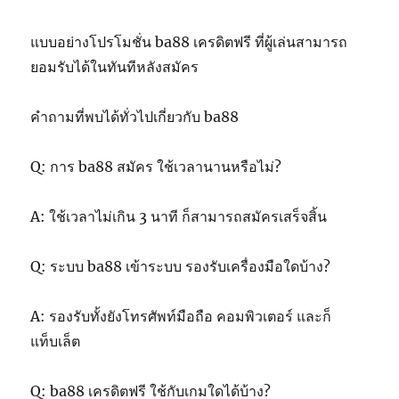
แบบอย่างโปรโมชั่น ba88 เครดิตฟรี ที่ผู้เล่นสามารถ
ยอมรับได้ในทันทีหลังสมัคร
คำถามที่พบได้ทั่วไปเกี่ยวกับ ba88
Q: การ ba88 สมัคร ใช้เวลานานหรือไม่?
A: ใช้เวลาไม่เกิน 3 นาที ก็สามารถสมัครเสร็จสิ้น
Q: ระบบ ba88 เข้าระบบ รองรับเครื่องมือใดบ้าง?
A: รองรับทั้งยังโทรศัพท์มือถือ คอมพิวเตอร์ และก็
แท็บเล็ต
Q: ba88 เครดิตฟรี ใช้กับเกมใดได้บ้าง?