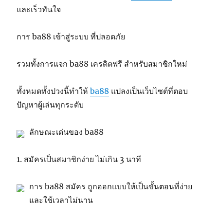
และเร็วทันใจ
การ ba88 เข้าสู่ระบบ ที่ปลอดภัย
รวมทั้งการแจก ba88 เครดิตฟรี สำหรับสมาชิกใหม่
ทั้งหมดทั้งปวงนี้ทำให้
ba88
แปลงเป็นเว็บไซต์ที่ตอบ
ปัญหาผู้เล่นทุกระดับ
ลักษณะเด่นของ ba88
1. สมัครเป็นสมาชิกง่าย ไม่เกิน 3 นาที
การ ba88 สมัคร ถูกออกแบบให้เป็นขั้นตอนที่ง่าย
และใช้เวลาไม่นาน