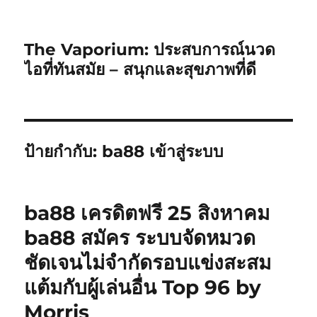
The Vaporium: ประสบการณ์นวด
ไอที่ทันสมัย – สนุกและสุขภาพที่ดี
ป้ายกำกับ:
ba88 เข้าสู่ระบบ
ba88 เครดิตฟรี 25 สิงหาคม
ba88 สมัคร ระบบจัดหมวด
ชัดเจนไม่จำกัดรอบแข่งสะสม
แต้มกับผู้เล่นอื่น Top 96 by
Morris