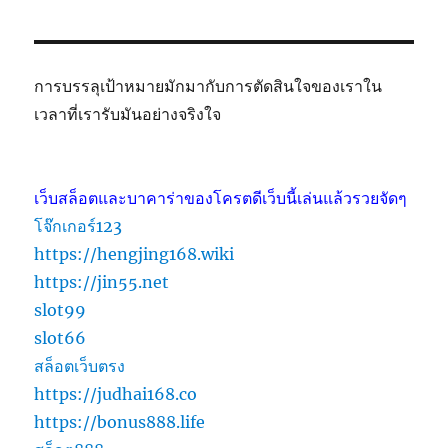
การบรรลุเป้าหมายมักมากับการตัดสินใจของเราใน
เวลาที่เรารับมันอย่างจริงใจ
เว็บสล็อตและบาคาร่าของโครตดีเว็บนี้เล่นแล้วรวยจัดๆ
โจ๊กเกอร์123
https://hengjing168.wiki
https://jin55.net
slot99
slot66
สล็อตเว็บตรง
https://judhai168.co
https://bonus888.life