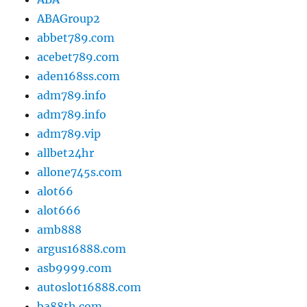
ABAGroup2
abbet789.com
acebet789.com
aden168ss.com
adm789.info
adm789.info
adm789.vip
allbet24hr
allone745s.com
alot66
alot666
amb888
argus16888.com
asb9999.com
autoslot16888.com
ba88th.com