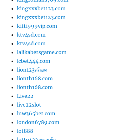
kingxxxbet123.com
kingxxxbet123.com
kitti999vip.com
ktv4sd.com
ktv4sd.com
lalikabetsgame.com
lcbet444.com
lion123สล็อต
lionth168.com
lionth168.com
Live22
live22slot
lnw365bet.com
london6789.com
lot888
lotto432 ทางเข้า