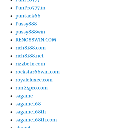
PunPro777.in
puntaek66
Pussy888
pussy888win
RENO88WIN.COM
rich8188.com
rich8188.net
rizzbetx.com
rockstar66win.com
royaleluxee.com
run24pro.com
sagame
sagame168
sagame168th
sagame168th.com
sbobet