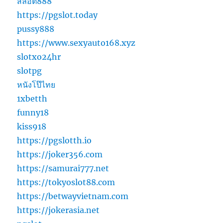
สล็อต888
https://pgslot.today
pussy888
https://www.sexyauto168.xyz
slotxo24hr
slotpg
หนังโป๊ไทย
1xbetth
funny18
kiss918
https://pgslotth.io
https://joker356.com
https://samurai777.net
https://tokyoslot88.com
https://betwayvietnam.com
https://jokerasia.net