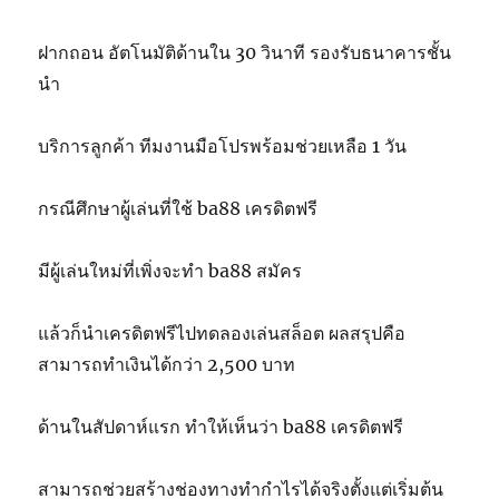
ฝากถอน อัตโนมัติด้านใน 30 วินาที รองรับธนาคารชั้น
นำ
บริการลูกค้า ทีมงานมือโปรพร้อมช่วยเหลือ 1 วัน
กรณีศึกษาผู้เล่นที่ใช้ ba88 เครดิตฟรี
มีผู้เล่นใหม่ที่เพิ่งจะทำ ba88 สมัคร
แล้วก็นำเครดิตฟรีไปทดลองเล่นสล็อต ผลสรุปคือ
สามารถทำเงินได้กว่า 2,500 บาท
ด้านในสัปดาห์แรก ทำให้เห็นว่า ba88 เครดิตฟรี
สามารถช่วยสร้างช่องทางทำกำไรได้จริงตั้งแต่เริ่มต้น