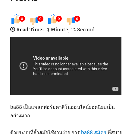
0
0
0
0
Read Time:
3 Minute, 12 Second
ba88 เป็นแพลตฟอร์มคาสิโนออนไลน์ยอดนิยมเป็น
อย่างมาก
ด้วยระบบที่ล้ำสมัยใช้งานง่าย การ
ba88 สมัคร
ที่สบาย