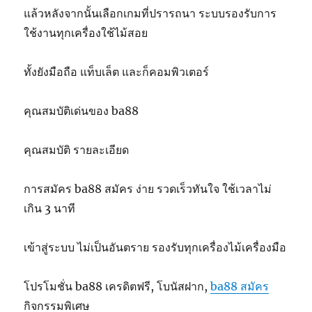
แล้วหลังจากนั้นเลือกเกมที่ปรารถนา ระบบรองรับการ
ใช้งานทุกเครื่องใช้ไม้สอย
ทั้งยังมือถือ แท็บเล็ต และก็คอมพิวเตอร์
คุณสมบัติเด่นของ ba88
คุณสมบัติ รายละเอียด
การสมัคร ba88 สมัคร ง่าย รวดเร็วทันใจ ใช้เวลาไม่
เกิน 3 นาที
เข้าสู่ระบบ ไม่เป็นอันตราย รองรับทุกเครื่องไม้เครื่องมือ
โปรโมชั่น ba88 เครดิตฟรี, โบนัสฝาก,
ba88 สมัคร
กิจกรรมพิเศษ