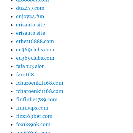
du2477.com
enjoy24.fun
erisauto.site
erisauto.site
etbet16888.com
eu369clubs.com
eu369clubs.com
fafa 123 slot
faro168
fcharoenkit168.com
fcharoenkit168.com
finfinbet789.com
finnivips.com
fizz169bet.com
fox689ok.com
fox689ok.com