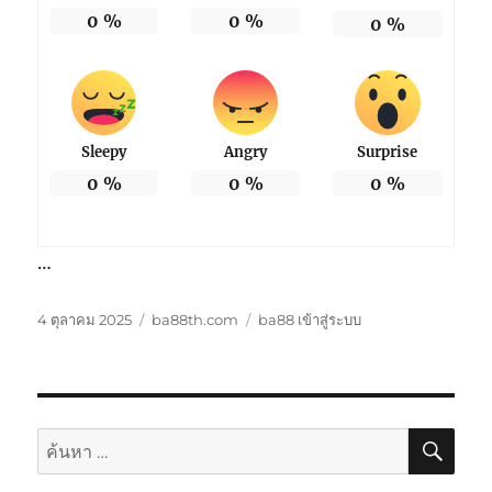
0
%
0
%
0
%
Sleepy
Angry
Surprise
0
%
0
%
0
%
…
เขียน
หมวด
ป้าย
4 ตุลาคม 2025
ba88th.com
ba88 เข้าสู่ระบบ
เมื่อ
หมู่
กำกับ
ค้นห
ค้นหา: